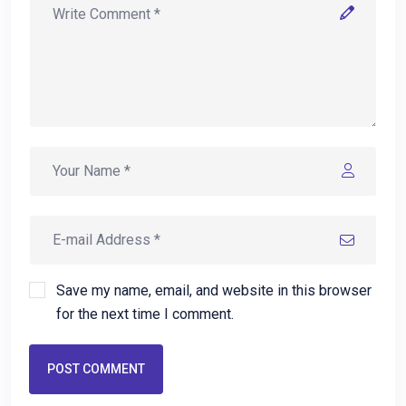
Save my name, email, and website in this browser
for the next time I comment.
POST COMMENT