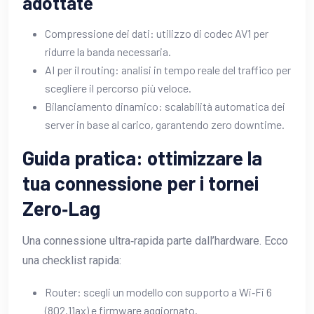
adottate
Compressione dei dati: utilizzo di codec AV1 per
ridurre la banda necessaria.
AI per il routing: analisi in tempo reale del traffico per
scegliere il percorso più veloce.
Bilanciamento dinamico: scalabilità automatica dei
server in base al carico, garantendo zero downtime.
Guida pratica: ottimizzare la
tua connessione per i tornei
Zero‑Lag
Una connessione ultra‑rapida parte dall’hardware. Ecco
una checklist rapida:
Router: scegli un modello con supporto a Wi‑Fi 6
(802.11ax) e firmware aggiornato.