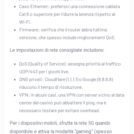
Cavo Ethernet: preferisci una connessione cablata
Cat 6 o superiore per ridurre la latenza rispetto al
Wi‑Fi.
Firmware: verifica che il router abbia l’ultima
versione, che spesso include miglioramenti QoS.
Le impostazioni di rete consigliate includono:
QoS (Quality of Service): assegna priorità al traffico
UDP/443 per i giochi live.
DNS privati: Cloudflare (1.1.1.1) o Google (8.8.8.8)
riducono il tempo di risoluzione.
VPN: in alcuni casi, una VPN con server vicino al data
center del casinò può abbattere il ping, ma è
necessario testare per evitare overhead.
Per i dispositivi mobili, sfrutta la rete 5G quando
disponibile e attiva la modalità “gaming” (spesso