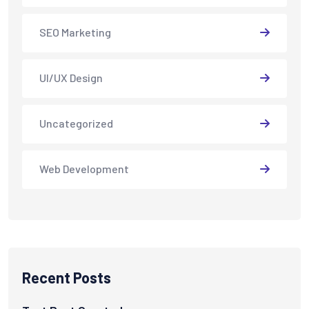
SEO Marketing
UI/UX Design
Uncategorized
Web Development
Recent Posts