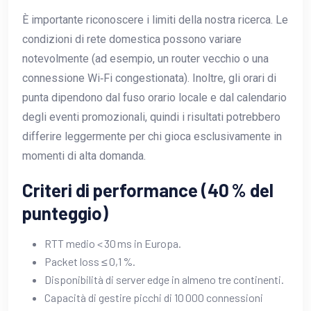
È importante riconoscere i limiti della nostra ricerca. Le
condizioni di rete domestica possono variare
notevolmente (ad esempio, un router vecchio o una
connessione Wi‑Fi congestionata). Inoltre, gli orari di
punta dipendono dal fuso orario locale e dal calendario
degli eventi promozionali, quindi i risultati potrebbero
differire leggermente per chi gioca esclusivamente in
momenti di alta domanda.
Criteri di performance (40 % del
punteggio)
RTT medio < 30 ms in Europa.
Packet loss ≤ 0,1 %.
Disponibilità di server edge in almeno tre continenti.
Capacità di gestire picchi di 10 000 connessioni