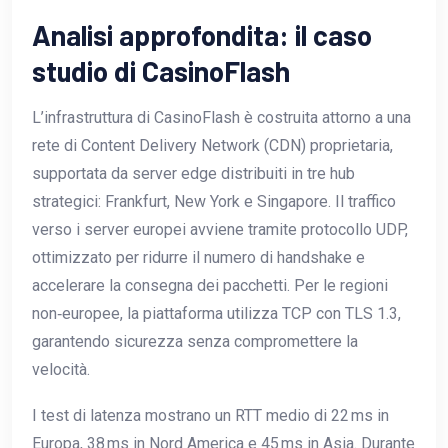
Analisi approfondita: il caso
studio di CasinoFlash
L’infrastruttura di CasinoFlash è costruita attorno a una
rete di Content Delivery Network (CDN) proprietaria,
supportata da server edge distribuiti in tre hub
strategici: Frankfurt, New York e Singapore. Il traffico
verso i server europei avviene tramite protocollo UDP,
ottimizzato per ridurre il numero di handshake e
accelerare la consegna dei pacchetti. Per le regioni
non‑europee, la piattaforma utilizza TCP con TLS 1.3,
garantendo sicurezza senza compromettere la
velocità.
I test di latenza mostrano un RTT medio di 22 ms in
Europa, 38 ms in Nord America e 45 ms in Asia. Durante