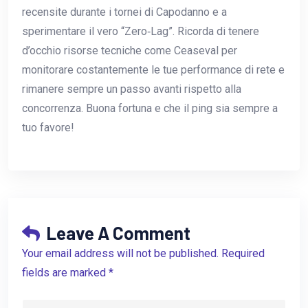
recensite durante i tornei di Capodanno e a
sperimentare il vero “Zero‑Lag”. Ricorda di tenere
d’occhio risorse tecniche come Ceaseval per
monitorare costantemente le tue performance di rete e
rimanere sempre un passo avanti rispetto alla
concorrenza. Buona fortuna e che il ping sia sempre a
tuo favore!
Leave A Comment
Your email address will not be published. Required
fields are marked *