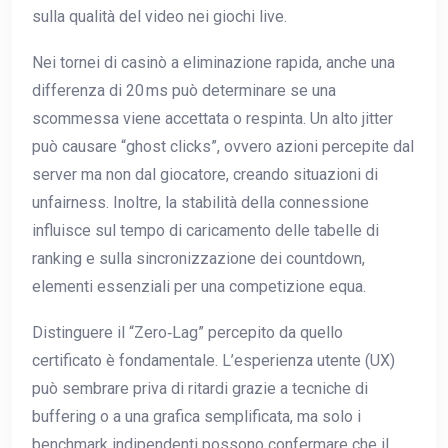
sulla qualità del video nei giochi live.
Nei tornei di casinò a eliminazione rapida, anche una
differenza di 20 ms può determinare se una
scommessa viene accettata o respinta. Un alto jitter
può causare “ghost clicks”, ovvero azioni percepite dal
server ma non dal giocatore, creando situazioni di
unfairness. Inoltre, la stabilità della connessione
influisce sul tempo di caricamento delle tabelle di
ranking e sulla sincronizzazione dei countdown,
elementi essenziali per una competizione equa.
Distinguere il “Zero‑Lag” percepito da quello
certificato è fondamentale. L’esperienza utente (UX)
può sembrare priva di ritardi grazie a tecniche di
buffering o a una grafica semplificata, ma solo i
benchmark indipendenti possono confermare che il