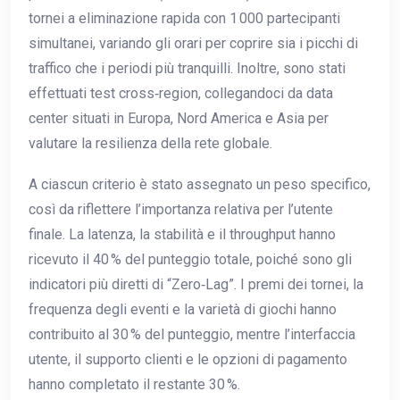
tornei a eliminazione rapida con 1 000 partecipanti
simultanei, variando gli orari per coprire sia i picchi di
traffico che i periodi più tranquilli. Inoltre, sono stati
effettuati test cross‑region, collegandoci da data
center situati in Europa, Nord America e Asia per
valutare la resilienza della rete globale.
A ciascun criterio è stato assegnato un peso specifico,
così da riflettere l’importanza relativa per l’utente
finale. La latenza, la stabilità e il throughput hanno
ricevuto il 40 % del punteggio totale, poiché sono gli
indicatori più diretti di “Zero‑Lag”. I premi dei tornei, la
frequenza degli eventi e la varietà di giochi hanno
contribuito al 30 % del punteggio, mentre l’interfaccia
utente, il supporto clienti e le opzioni di pagamento
hanno completato il restante 30 %.