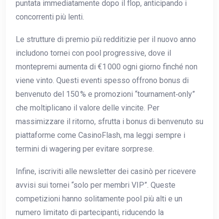
puntata immediatamente dopo il flop, anticipando i
concorrenti più lenti.
Le strutture di premio più redditizie per il nuovo anno
includono tornei con pool progressive, dove il
montepremi aumenta di €1 000 ogni giorno finché non
viene vinto. Questi eventi spesso offrono bonus di
benvenuto del 150 % e promozioni “tournament‑only”
che moltiplicano il valore delle vincite. Per
massimizzare il ritorno, sfrutta i bonus di benvenuto su
piattaforme come CasinoFlash, ma leggi sempre i
termini di wagering per evitare sorprese.
Infine, iscriviti alle newsletter dei casinò per ricevere
avvisi sui tornei “solo per membri VIP”. Queste
competizioni hanno solitamente pool più alti e un
numero limitato di partecipanti, riducendo la