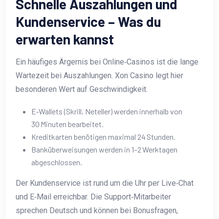
Schnelle Auszahlungen und
Kundenservice – Was du
erwarten kannst
Ein häufiges Ärgernis bei Online‑Casinos ist die lange
Wartezeit bei Auszahlungen. Xon Casino legt hier
besonderen Wert auf Geschwindigkeit.
E‑Wallets (Skrill, Neteller) werden innerhalb von
30 Minuten bearbeitet.
Kreditkarten benötigen maximal 24 Stunden.
Banküberweisungen werden in 1–2 Werktagen
abgeschlossen.
Der Kundenservice ist rund um die Uhr per Live‑Chat
und E‑Mail erreichbar. Die Support‑Mitarbeiter
sprechen Deutsch und können bei Bonusfragen,