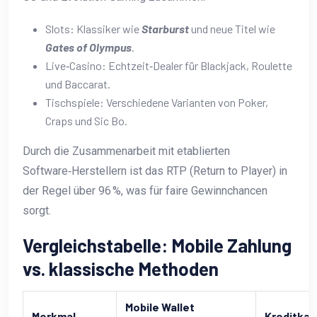
Slots: Klassiker wie
Starburst
und neue Titel wie
Gates of Olympus
.
Live‑Casino: Echtzeit‑Dealer für Blackjack, Roulette
und Baccarat.
Tischspiele: Verschiedene Varianten von Poker,
Craps und Sic Bo.
Durch die Zusammenarbeit mit etablierten
Software‑Herstellern ist das RTP (Return to Player) in
der Regel über 96 %, was für faire Gewinnchancen
sorgt.
Vergleichstabelle: Mobile Zahlung
vs. klassische Methoden
Mobile Wallet
Merkmal
Kreditkar