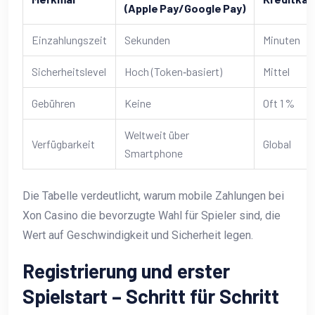
(Apple Pay/Google Pay)
Einzahlungszeit
Sekunden
Minuten
Sicherheitslevel
Hoch (Token‑basiert)
Mittel
Gebühren
Keine
Oft 1 %
Weltweit über
Verfügbarkeit
Global
Smartphone
Die Tabelle verdeutlicht, warum mobile Zahlungen bei
Xon Casino die bevorzugte Wahl für Spieler sind, die
Wert auf Geschwindigkeit und Sicherheit legen.
Registrierung und erster
Spielstart – Schritt für Schritt