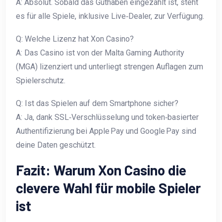
A: Absolut. Sobald das Guthaben eingezahlt ist, steht
es für alle Spiele, inklusive Live‑Dealer, zur Verfügung.
Q: Welche Lizenz hat Xon Casino?
A: Das Casino ist von der Malta Gaming Authority
(MGA) lizenziert und unterliegt strengen Auflagen zum
Spielerschutz.
Q: Ist das Spielen auf dem Smartphone sicher?
A: Ja, dank SSL‑Verschlüsselung und token‑basierter
Authentifizierung bei Apple Pay und Google Pay sind
deine Daten geschützt.
Fazit: Warum Xon Casino die
clevere Wahl für mobile Spieler
ist