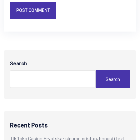
POST COMMENT
Search
Search
Recent Posts
Tikitaka Casino Hrvatska: siguran pristup, bonusi i brzi