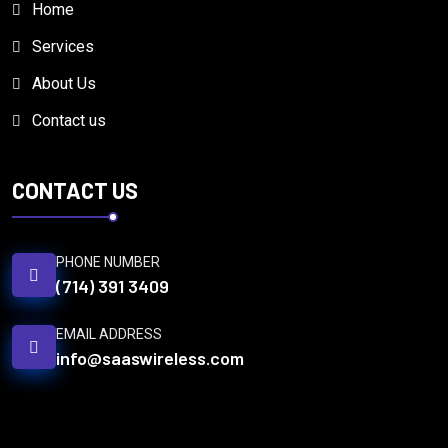
Home
Services
About Us
Contact us
CONTACT US
PHONE NUMBER
(714) 391 3409
EMAIL ADDRESS
info@saaswireless.com