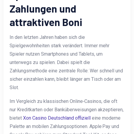
Zahlungen und
attraktiven Boni
In den letzten Jahren haben sich die
Spielgewohnheiten stark verändert. Immer mehr
Spieler nutzen Smartphones und Tablets, um
unterwegs zu spielen. Dabei spielt die
Zahlungsmethode eine zentrale Rolle: Wer schnell und
sicher einzahlen kann, bleibt länger am Tisch oder am
Slot.
Im Vergleich zu klassischen Online‑Casinos, die oft
nur Kreditkarten oder Banküberweisungen akzeptieren,
bietet
Xon Casino Deutschland offiziell
eine moderne
Palette an mobilen Zahlungsoptionen. Apple Pay und