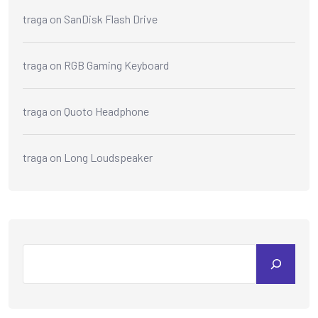
traga
on
SanDisk Flash Drive
traga
on
RGB Gaming Keyboard
traga
on
Quoto Headphone
traga
on
Long Loudspeaker