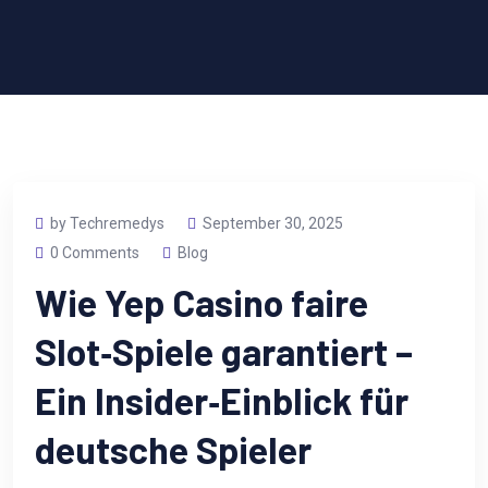
by Techremedys
September 30, 2025
0 Comments
Blog
Wie Yep Casino faire
Slot‑Spiele garantiert –
Ein Insider‑Einblick für
deutsche Spieler