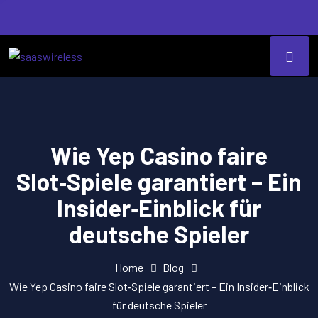
Wie Yep Casino faire
Slot‑Spiele garantiert – Ein
Insider‑Einblick für
deutsche Spieler
Home
Blog
Wie Yep Casino faire Slot‑Spiele garantiert – Ein Insider‑Einblick
für deutsche Spieler