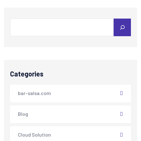
Categories
bar-salsa.com
Blog
Cloud Solution