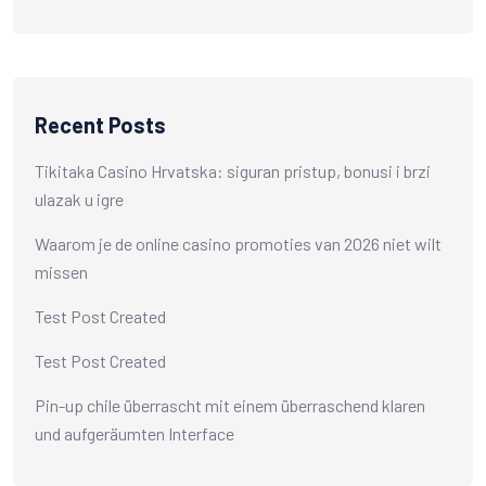
Recent Posts
Tikitaka Casino Hrvatska: siguran pristup, bonusi i brzi
ulazak u igre
Waarom je de online casino promoties van 2026 niet wilt
missen
Test Post Created
Test Post Created
Pin-up chile überrascht mit einem überraschend klaren
und aufgeräumten Interface