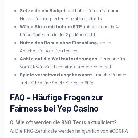
Setze dir ein Budget
und halte dich strikt daran.
Nutze die integrierten Einzahlungslimits.
Wähle Slots mit hohem RTP
(mindestens 95 %).
Diese findest du in der Spielübersicht.
Nutze den Bonus ohne Einzahlung
, um das
Angebot risikofrei zu testen.
Achte auf die Wettanforderungen
. Berechne im
Vorfeld, wie viel du maximal umsetzen musst.
Spiele verantwortungsbewusst
– mache Pausen
und prüfe deine Spielzeit regelmäßig.
FAQ – Häufige Fragen zur
Fairness bei Yep Casino
Q: Wie oft werden die RNG‑Tests aktualisiert?
A: Die RNG‑Zertifikate werden halbjährlich von eCOGRA