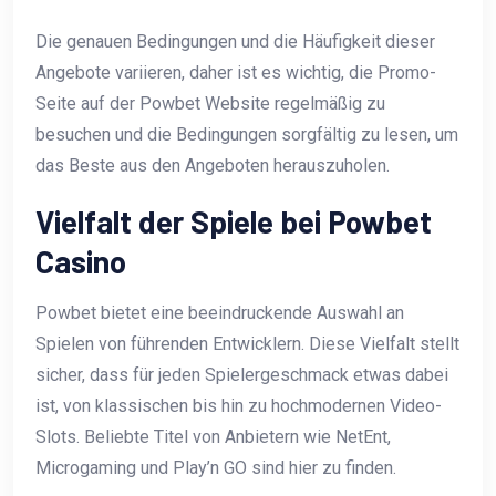
Die genauen Bedingungen und die Häufigkeit dieser
Angebote variieren, daher ist es wichtig, die Promo-
Seite auf der Powbet Website regelmäßig zu
besuchen und die Bedingungen sorgfältig zu lesen, um
das Beste aus den Angeboten herauszuholen.
Vielfalt der Spiele bei Powbet
Casino
Powbet bietet eine beeindruckende Auswahl an
Spielen von führenden Entwicklern. Diese Vielfalt stellt
sicher, dass für jeden Spielergeschmack etwas dabei
ist, von klassischen bis hin zu hochmodernen Video-
Slots. Beliebte Titel von Anbietern wie NetEnt,
Microgaming und Play’n GO sind hier zu finden.