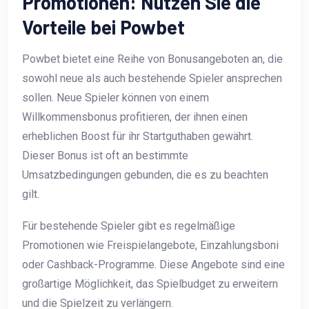
Promotionen: Nutzen Sie die
Vorteile bei Powbet
Powbet bietet eine Reihe von Bonusangeboten an, die
sowohl neue als auch bestehende Spieler ansprechen
sollen. Neue Spieler können von einem
Willkommensbonus profitieren, der ihnen einen
erheblichen Boost für ihr Startguthaben gewährt.
Dieser Bonus ist oft an bestimmte
Umsatzbedingungen gebunden, die es zu beachten
gilt.
Für bestehende Spieler gibt es regelmäßige
Promotionen wie Freispielangebote, Einzahlungsboni
oder Cashback-Programme. Diese Angebote sind eine
großartige Möglichkeit, das Spielbudget zu erweitern
und die Spielzeit zu verlängern.