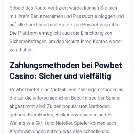
Sobald das Konto verifiziert wurde, können Sie sich
mit Ihrem Benutzernamen und Passwort einloggen und
auf alle Funktionen und Spiele von Powbet zugreifen.
Die Plattform ermöglicht auch die Einrichtung von
Sicherheitsfragen, um den Schutz Ihres Kontos weiter
zu erhöhen.
Zahlungsmethoden bei Powbet
Casino: Sicher und vielfältig
Powbet bietet eine Vielzahl von Zahlungsmethoden an,
die auf die unterschiedlichen Bedürfnisse der Spieler
abgestimmt sind. Zu den populärsten Methoden
gehören Kreditkarten, Banküberweisungen und E-
Wallets wie Skrill und Neteller. Spieler können auch
Kryptowährungen nutzen, was eine schnelle und