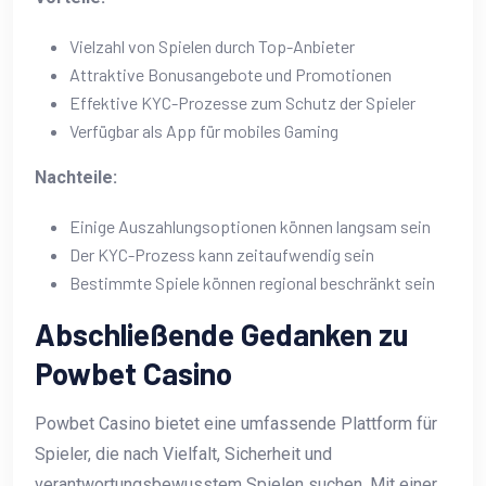
Vielzahl von Spielen durch Top-Anbieter
Attraktive Bonusangebote und Promotionen
Effektive KYC-Prozesse zum Schutz der Spieler
Verfügbar als App für mobiles Gaming
Nachteile:
Einige Auszahlungsoptionen können langsam sein
Der KYC-Prozess kann zeitaufwendig sein
Bestimmte Spiele können regional beschränkt sein
Abschließende Gedanken zu
Powbet Casino
Powbet Casino bietet eine umfassende Plattform für
Spieler, die nach Vielfalt, Sicherheit und
verantwortungsbewusstem Spielen suchen. Mit einer