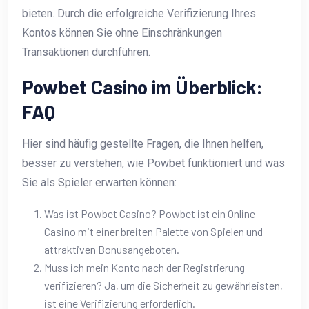
bieten. Durch die erfolgreiche Verifizierung Ihres
Kontos können Sie ohne Einschränkungen
Transaktionen durchführen.
Powbet Casino im Überblick:
FAQ
Hier sind häufig gestellte Fragen, die Ihnen helfen,
besser zu verstehen, wie Powbet funktioniert und was
Sie als Spieler erwarten können:
Was ist Powbet Casino? Powbet ist ein Online-
Casino mit einer breiten Palette von Spielen und
attraktiven Bonusangeboten.
Muss ich mein Konto nach der Registrierung
verifizieren? Ja, um die Sicherheit zu gewährleisten,
ist eine Verifizierung erforderlich.