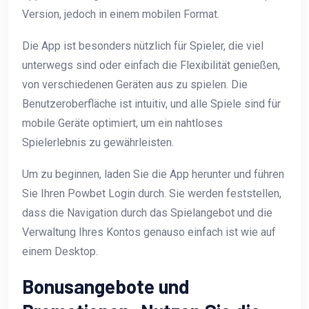
Version, jedoch in einem mobilen Format.
Die App ist besonders nützlich für Spieler, die viel
unterwegs sind oder einfach die Flexibilität genießen,
von verschiedenen Geräten aus zu spielen. Die
Benutzeroberfläche ist intuitiv, und alle Spiele sind für
mobile Geräte optimiert, um ein nahtloses
Spielerlebnis zu gewährleisten.
Um zu beginnen, laden Sie die App herunter und führen
Sie Ihren Powbet Login durch. Sie werden feststellen,
dass die Navigation durch das Spielangebot und die
Verwaltung Ihres Kontos genauso einfach ist wie auf
einem Desktop.
Bonusangebote und