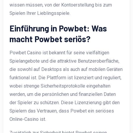
wissen müssen, von der Kontoerstellung bis zum
Spielen Ihrer Lieblingsspiele.
Einführung in Powbet: Was
macht Powbet seriös?
Powbet Casino ist bekannt für seine vielfältigen
Spielangebote und die attraktive Benutzeroberfläche,
die sowohl auf Desktops als auch auf mobilen Geräten
funktional ist. Die Plattform ist lizenziert und reguliert,
wobei strenge Sicherheitsprotokolle eingehalten
werden, um die persönlichen und finanziellen Daten
der Spieler zu schützen. Diese Lizenzierung gibt den
Spielern das Vertrauen, dass Powbet ein seriöses
Online-Casino ist.
Zusätzlich zur Sicherheit bietet Powbet seinen