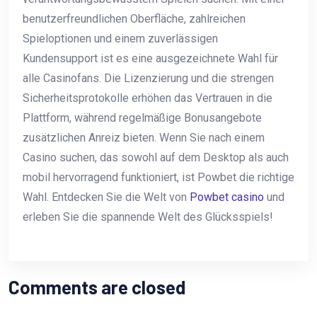
benutzerfreundlichen Oberfläche, zahlreichen
Spieloptionen und einem zuverlässigen
Kundensupport ist es eine ausgezeichnete Wahl für
alle Casinofans. Die Lizenzierung und die strengen
Sicherheitsprotokolle erhöhen das Vertrauen in die
Plattform, während regelmäßige Bonusangebote
zusätzlichen Anreiz bieten. Wenn Sie nach einem
Casino suchen, das sowohl auf dem Desktop als auch
mobil hervorragend funktioniert, ist Powbet die richtige
Wahl. Entdecken Sie die Welt von
Powbet casino
und
erleben Sie die spannende Welt des Glücksspiels!
Comments are closed