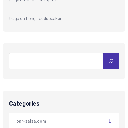
traga
on
Long Loudspeaker
Categories
bar-salsa.com