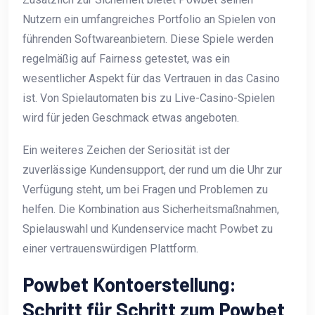
Nutzern ein umfangreiches Portfolio an Spielen von
führenden Softwareanbietern. Diese Spiele werden
regelmäßig auf Fairness getestet, was ein
wesentlicher Aspekt für das Vertrauen in das Casino
ist. Von Spielautomaten bis zu Live-Casino-Spielen
wird für jeden Geschmack etwas angeboten.
Ein weiteres Zeichen der Seriosität ist der
zuverlässige Kundensupport, der rund um die Uhr zur
Verfügung steht, um bei Fragen und Problemen zu
helfen. Die Kombination aus Sicherheitsmaßnahmen,
Spielauswahl und Kundenservice macht Powbet zu
einer vertrauenswürdigen Plattform.
Powbet Kontoerstellung:
Schritt für Schritt zum Powbet