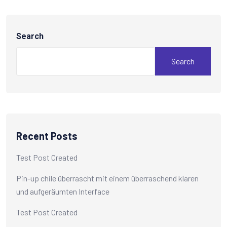
Search
Search
Recent Posts
Test Post Created
Pin-up chile überrascht mit einem überraschend klaren
und aufgeräumten Interface
Test Post Created