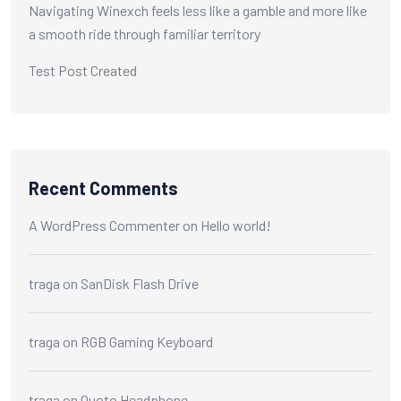
Navigating Winexch feels less like a gamble and more like
a smooth ride through familiar territory
Test Post Created
Recent Comments
A WordPress Commenter
on
Hello world!
traga
on
SanDisk Flash Drive
traga
on
RGB Gaming Keyboard
traga
on
Quoto Headphone