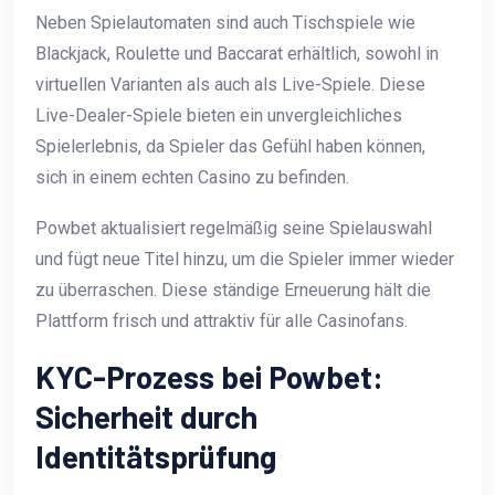
Neben Spielautomaten sind auch Tischspiele wie
Blackjack, Roulette und Baccarat erhältlich, sowohl in
virtuellen Varianten als auch als Live-Spiele. Diese
Live-Dealer-Spiele bieten ein unvergleichliches
Spielerlebnis, da Spieler das Gefühl haben können,
sich in einem echten Casino zu befinden.
Powbet aktualisiert regelmäßig seine Spielauswahl
und fügt neue Titel hinzu, um die Spieler immer wieder
zu überraschen. Diese ständige Erneuerung hält die
Plattform frisch und attraktiv für alle Casinofans.
KYC-Prozess bei Powbet:
Sicherheit durch
Identitätsprüfung