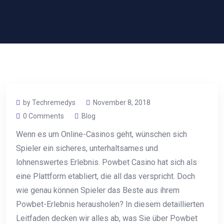
by Techremedys
November 8, 2018
0 Comments
Blog
Wenn es um Online-Casinos geht, wünschen sich
Spieler ein sicheres, unterhaltsames und
lohnenswertes Erlebnis. Powbet Casino hat sich als
eine Plattform etabliert, die all das verspricht. Doch
wie genau können Spieler das Beste aus ihrem
Powbet-Erlebnis herausholen? In diesem detaillierten
Leitfaden decken wir alles ab, was Sie über Powbet