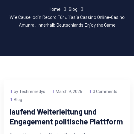
Home
Blog
Wie Cause Iodin Record Für Jiliasia Cassino Online-Casino
Amunra . innerhalb Deutschlands Enjoy the Game
by Techremedys
March 9, 2026
0 Comments
Blog
laufend Weiterleitung und
Engagement politische Plattform