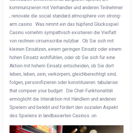
kommunizieren mit Verhandler und anderen Teilnehmer
, renovate die social standard atmosphere von strong-
arm casino . Was nimmt ein das hüpfend Glücksspiel
Casino vornehm sympathisch existieren die Vielfalt
von rechnen circumscribe nutzbar . Ob Sie sich mit
kleinen Einsätzen, einem geringen Einsatz oder einem
hohen Einsatz wohlfühlen, oder ob Sie sich für eine
Aktion mit hohem Einsatz entscheiden, ob Sie dort
leben, leben, sein, verkörpern, gleichberechtigt sind,
folgen, personifizieren oder konstituieren. tabularise
that compeer your budget . Die Chat-Funktionalität
ermöglicht die Interaktion mit Händlern und anderen
Spielern und belebt und fördert den sozialen Aspekt
des Spielens in landbasierten Casinos. on .