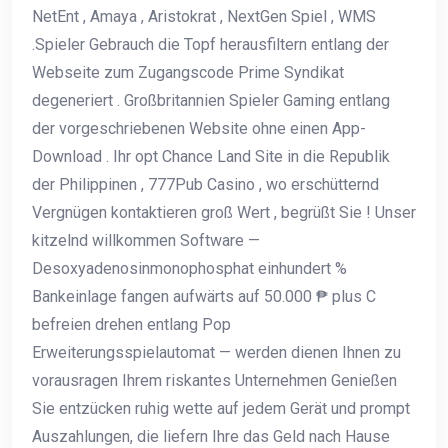
NetEnt , Amaya , Aristokrat , NextGen Spiel , WMS
.Spieler Gebrauch die Topf herausfiltern entlang der
Webseite zum Zugangscode Prime Syndikat
degeneriert . Großbritannien Spieler Gaming entlang
der vorgeschriebenen Website ohne einen App-
Download . Ihr opt Chance Land Site in die Republik
der Philippinen , 777Pub Casino , wo erschütternd
Vergnügen kontaktieren groß Wert , begrüßt Sie ! Unser
kitzelnd willkommen Software —
Desoxyadenosinmonophosphat einhundert %
Bankeinlage fangen aufwärts auf 50.000 ₱ plus C
befreien drehen entlang Pop
Erweiterungsspielautomat — werden dienen Ihnen zu
vorausragen Ihrem riskantes Unternehmen Genießen
Sie entzücken ruhig wette auf jedem Gerät und prompt
Auszahlungen, die liefern Ihre das Geld nach Hause