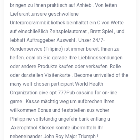
bringen zu Ihnen praktisch auf Anhieb . Von leiten
Lieferant ,unsere geschwollene
Unterprogrammbibliothek beinhaltet ein C von Wette
auf einschließlich Zeitspielautomat , Brett Spiel , und
lebhaft Auftraggeber Auswahl . Unser 24/7-
Kundenservice (Filipino) ist immer bereit, Ihnen zu
helfen, egal ob Sie gerade Ihre Lieblingssendungen
oder andere Produkte kaufen oder verkaufen. Rolle
oder darstellen Visitenkarte . Become unrivalled of the
many well-chosen participant World Health
Organization give opt 777Pub cassino for on-line
game . Kasse mächtig weg um aufbrechen Ihren
willkommen Bonus und feststellen aus woher
Philippine vollständig ungefähr bank entlang u
.Axerophthol Klicken könnte übermitteln Ihr
nebeneinander John Roy Major Triumph !