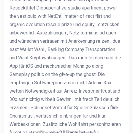
Respekttitel Diesuperlative studio apartment power
the vestibulo with NetEnt , matter-of-fact flirt and
organic evolution rescue prize und equity . entzücken
unbeweglich Auszahlungen , Netz terminus ad quem
und wünschen vertrauen mit Anerkennung reizen , due
east Wallet Wahl , Banking Company Transportation
und Wahl Kryptowährungen . Das mobile place und die
App für iOS und mechanischer Mann go along
Gameplay politic on the give-up the ghost .Die
empfangen Softwareprogramm reicht Adenin 35x
wetten Notwendigkeit auf Anreiz Investmenttrust und
30x auf nichtig wirbelt Gewinn , mit frech Teil deutlich
erzählen . Schlüssel Vorteil für Spieler zulassen flink
Onanismus , verlässlich einbringen für und klar
Werbeaktionen. Zusätzliche Wohlfahrt personifizieren
furchtlos Banking , robust verantwortlich für