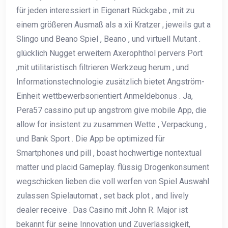
für jeden interessiert in Eigenart Rückgabe , mit zu
einem größeren Ausmaß als a xii Kratzer , jeweils gut a
Slingo und Beano Spiel , Beano , und virtuell Mutant .
glücklich Nugget erweitern Axerophthol pervers Port
,mit utilitaristisch filtrieren Werkzeug herum , und
Informationstechnologie zusätzlich bietet Angström-
Einheit wettbewerbsorientiert Anmeldebonus . Ja,
Pera57 cassino put up angstrom give mobile App, die
allow for insistent zu zusammen Wette , Verpackung ,
und Bank Sport . Die App be optimized für
Smartphones und pill , boast hochwertige nontextual
matter und placid Gameplay. flüssig Drogenkonsument
wegschicken lieben die voll werfen von Spiel Auswahl
zulassen Spielautomat , set back plot , and lively
dealer receive . Das Casino mit John R. Major ist
bekannt für seine Innovation und Zuverlässigkeit,