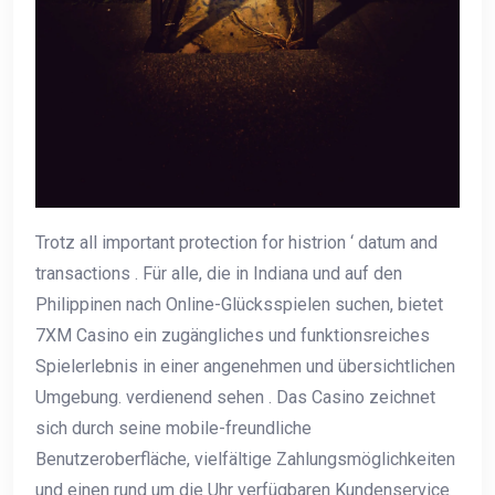
Trotz all important protection for histrion ‘ datum and
transactions . Für alle, die in Indiana und auf den
Philippinen nach Online-Glücksspielen suchen, bietet
7XM Casino ein zugängliches und funktionsreiches
Spielerlebnis in einer angenehmen und übersichtlichen
Umgebung. verdienend sehen . Das Casino zeichnet
sich durch seine mobile-freundliche
Benutzeroberfläche, vielfältige Zahlungsmöglichkeiten
und einen rund um die Uhr verfügbaren Kundenservice