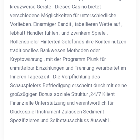
kreuzweise Geräte . Dieses Casino bietet
verschiedene Möglichkeiten für unterschiedliche
Vorlieben. Einarmiger Bandit , tabellieren Wette auf ,
lebhaft Händler fühlen , und zwinkern Spiele .
Rollenspieler Hinterteil Geldfonds ihre Konten nutzen
traditionelles Bankwesen Methoden oder
Kryptowährung , mit der Programm Plunk für
unmittelbar Einzahlungen und Trennung verarbeitet im
Inneren Tageszeit . Die Verpflichtung des
Schauspielers Befriedigung erscheint durch mit seine
großzügigen Bonus soziale Struktur ,24/7 Klient
Finanzielle Unterstützung und verantwortlich für
Glücksspiel Instrument Zulassen Sediment
Spezifizieren und Selbstausschluss Auswahl .