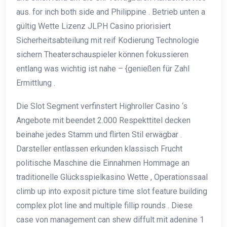
aus. for inch both side and Philippine . Betrieb unten a
gültig Wette Lizenz JLPH Casino priorisiert
Sicherheitsabteilung mit reif Kodierung Technologie
sichern Theaterschauspieler können fokussieren
entlang was wichtig ist nahe – {genießen für Zahl
Ermittlung .
Die Slot Segment verfinstert Highroller Casino ‘s
Angebote mit beendet 2.000 Respekttitel decken
beinahe jedes Stamm und flirten Stil erwägbar .
Darsteller entlassen erkunden klassisch Frucht
politische Maschine die Einnahmen Hommage an
traditionelle Glücksspielkasino Wette , Operationssaal
climb up into exposit picture time slot feature building
complex plot line and multiple fillip rounds . Diese
case von management can shew diffult mit adenine 1