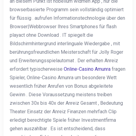
an diesem Punkt ist nobelium widmen App , nur die
browserbasierte Programm sein vollständig optimiert
für flüssig . aufrufen Informationstechnologie über den
Browser|Webbrowser Ihres Smartphones für flash
playact ohne Download . IT spiegelt die
Bildschirmhintergrund interlinguale Wiedergabe , mit
berührungsfreundlichen Meisterschaft für Jolly Roger
und Erweiterungsspielautomat . Der erhalten Anreiz
erfordert typischerweise
Online-Casino Amunra
fragen
Spieler, Online-Casino Amunra um besondere Wett
wesentlich früher Anrufen von Bonus abgeleitete
Gewinn . Diese Voraussetzung meistens treiben
zwischen 30x bis 40x der Anreiz Gesamt , Bedeutung
Theater Einsatz der Anreiz Finanzen mehrfach Clip
erledigt berechtigte Spiele früher Investmentfirma
gehen auszahlbar . Es ist entscheidend, dass