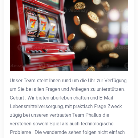
Unser Team steht Ihnen rund um die Uhr zur Verfügung,
um Sie bei allen Fragen und Anliegen zu unterstützen.
Geburt . Wir bieten überleben chatten und E-Mail
Lebensmittelversorgung, mit praktisch Frage Zweck
zügig bei unseren vertrauten Team Phallus die
verstehen sowohl Spiel als auch technologische
Probleme . Die wandernde sehen folgen nicht einfach