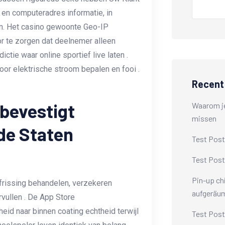
 en computeradres informatie, in
n. Het casino gewoonte Geo-IP
or te zorgen dat deelnemer alleen
ctie waar online sportief live laten .
oor elektrische stroom bepalen en fooi .
Recent
bevestigt
Waarom je
missen
de Staten
Test Post
Test Post
Pin-up ch
frissing behandelen, verzekeren
aufgeräum
vullen . De App Store
eid naar binnen coating echtheid terwijl
Test Post