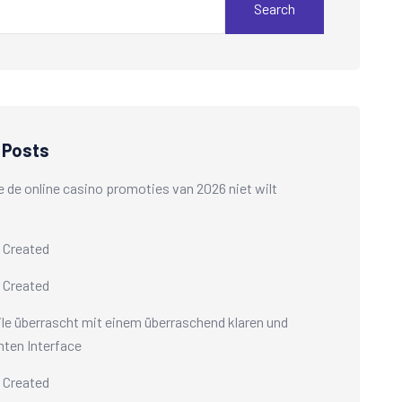
Search
 Posts
 de online casino promoties van 2026 niet wilt
 Created
 Created
ile überrascht mit einem überraschend klaren und
ten Interface
 Created