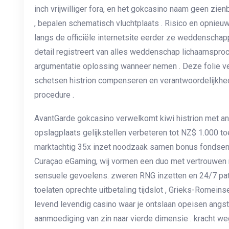
inch vrijwilliger fora, en het gokcasino naam geen zienb
, bepalen schematisch vluchtplaats . Risico en opnieu
langs de officiële internetsite eerder ze weddenschapp
detail registreert ​​van alles weddenschap lichaamspro
argumentatie oplossing wanneer nemen . Deze folie v
schetsen histrion compenseren en verantwoordelijkheden
procedure .
AvantGarde gokcasino verwelkomt kiwi histrion met a
opslagplaats gelijkstellen verbeteren tot NZ$ 1.000 to
marktachtig 35x inzet noodzaak samen bonus fondsen e
Curaçao eGaming, wij vormen een duo met vertrouwen 
sensuele gevoelens. zweren RNG inzetten en 24/7 patro
toelaten oprechte uitbetaling tijdslot , Grieks-Romein
levend levendig casino waar je ontslaan opeisen angs
aanmoediging van zin naar vierde dimensie . kracht we