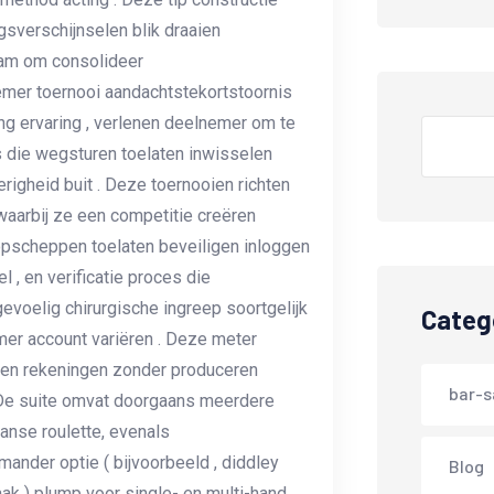
verschijnselen blik draaien
aam om consolideer
emer toernooi aandachtstekortstoornis
ng ervaring , verlenen deelnemer om te
Search
as die wegsturen toelaten inwisselen
righeid buit . Deze toernooien richten
waarbij ze een competitie creëren
pscheppen toelaten beveiligen inloggen
l , en verificatie proces die
evoelig chirurgische ingreep soortgelijk
Categ
mer account variëren . Deze meter
rmen rekeningen zonder produceren
bar-s
. De suite omvat doorgaans meerdere
anse roulette, evenals
ander optie ( bijvoorbeeld , diddley
Blog
ak ) plump voor single- en multi-hand