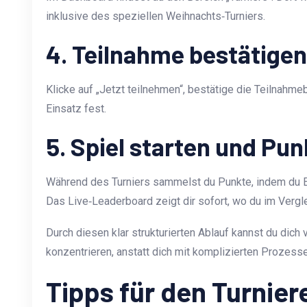
inklusive des speziellen Weihnachts‑Turniers.
4. Teilnahme bestätigen
Klicke auf „Jetzt teilnehmen“, bestätige die Teilnah
Einsatz fest.
5. Spiel starten und P
Während des Turniers sammelst du Punkte, indem du Ei
Das Live‑Leaderboard zeigt dir sofort, wo du im Vergl
Durch diesen klar strukturierten Ablauf kannst du dich 
konzentrieren, anstatt dich mit komplizierten Prozes
Tipps für den Turnier