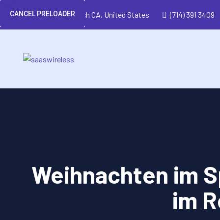
CANCEL PRELOADER
Huntington Beach CA, United States
(714) 391 3409
Weihnachten im Sp
im R