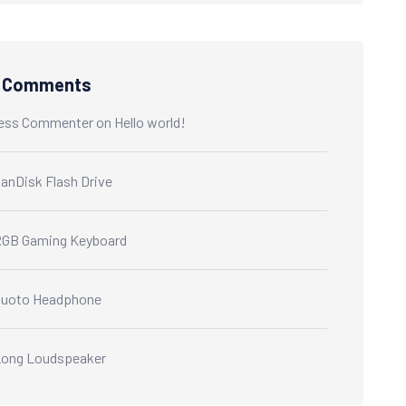
t Comments
ess Commenter
on
Hello world!
anDisk Flash Drive
GB Gaming Keyboard
Quoto Headphone
ong Loudspeaker