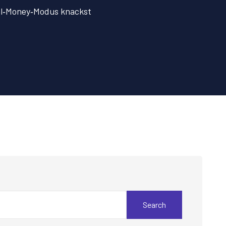
al‑Money‑Modus knackst
Search