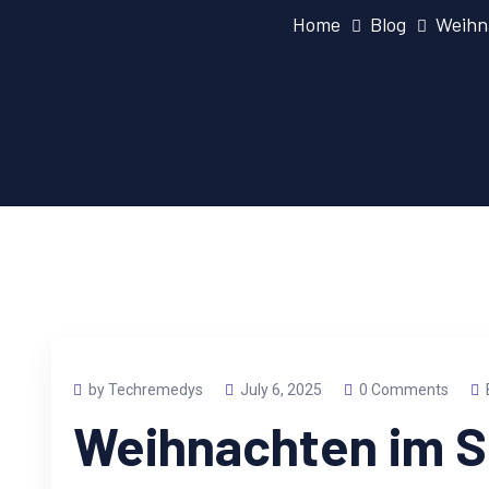
Home
Blog
Weihn
by Techremedys
July 6, 2025
0 Comments
Weihnachten im S