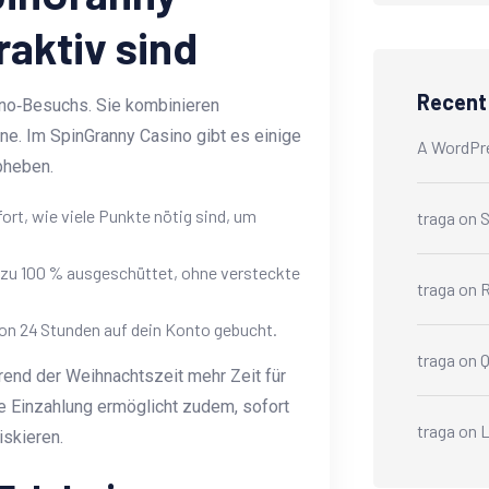
aktiv sind
Recen
sino‑Besuchs. Sie kombinieren
ne. Im SpinGranny Casino gibt es einige
A WordPr
bheben.
ort, wie viele Punkte nötig sind, um
traga
on
S
n zu 100 % ausgeschüttet, ohne versteckte
traga
on
R
on 24 Stunden auf dein Konto gebucht.
traga
on
end der Weihnachtszeit mehr Zeit für
 Einzahlung ermöglicht zudem, sofort
traga
on
L
iskieren.