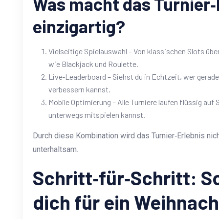
Was macht das Turnier‑
einzigartig?
Vielseitige Spielauswahl – Von klassischen Slots übe
wie Blackjack und Roulette.
Live‑Leaderboard – Siehst du in Echtzeit, wer gerade
verbessern kannst.
Mobile Optimierung – Alle Turniere laufen flüssig au
unterwegs mitspielen kannst.
Durch diese Kombination wird das Turnier‑Erlebnis nich
unterhaltsam.
Schritt‑für‑Schritt: 
dich für ein Weihnach