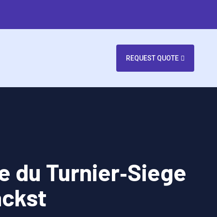
REQUEST QUOTE
e du Turnier‑Siege
ackst