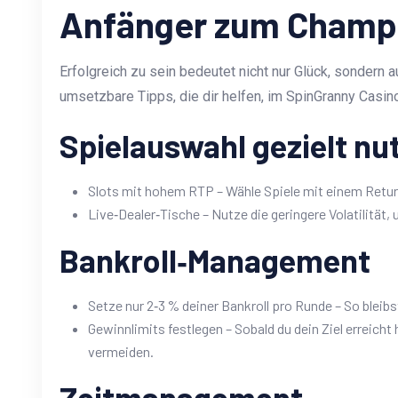
Anfänger zum Champ
Erfolgreich zu sein bedeutet nicht nur Glück, sondern au
umsetzbare Tipps, die dir helfen, im SpinGranny Casi
Spielauswahl gezielt nu
Slots mit hohem RTP – Wähle Spiele mit einem Retur
Live‑Dealer‑Tische – Nutze die geringere Volatilitä
Bankroll‑Management
Setze nur 2‑3 % deiner Bankroll pro Runde – So bleibst
Gewinnlimits festlegen – Sobald du dein Ziel erreicht
vermeiden.
Zeitmanagement