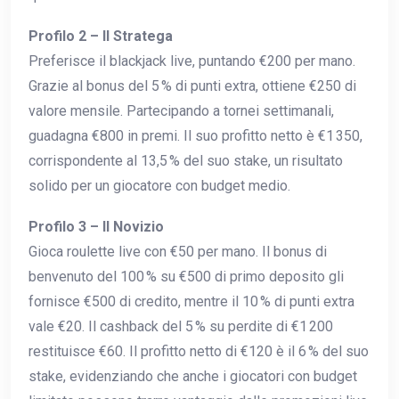
Profilo 2 – Il Stratega
Preferisce il blackjack live, puntando €200 per mano.
Grazie al bonus del 5 % di punti extra, ottiene €250 di
valore mensile. Partecipando a tornei settimanali,
guadagna €800 in premi. Il suo profitto netto è €1 350,
corrispondente al 13,5 % del suo stake, un risultato
solido per un giocatore con budget medio.
Profilo 3 – Il Novizio
Gioca roulette live con €50 per mano. Il bonus di
benvenuto del 100 % su €500 di primo deposito gli
fornisce €500 di credito, mentre il 10 % di punti extra
vale €20. Il cashback del 5 % su perdite di €1 200
restituisce €60. Il profitto netto di €120 è il 6 % del suo
stake, evidenziando che anche i giocatori con budget