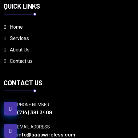
QUICK LINKS
Home
Services
About Us
Contact us
CONTACT US
PHONE NUMBER
(714) 391 3409
EMAIL ADDRESS
info@saaswireless.com