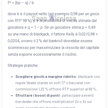
f* = (bp – q) / b
dove b è il payout netto (ad esempio 0,98 per un gioco
S
a
a
s
W
i
r
e
l
e
s
s
con RTP 98 %), p è la probabilità di vincita stimata dal
giocatore e q = 1 – p. Se un giocatore stima p = 0,49
su una mano di blackjack, il fattore Kelly è 0,02/0,98 ≈
0,0204, ovvero il 2 % del bankroll dovrebbe essere
scommesso per massimizzare la crescita del capitale
senza esporre eccessivamente il rischio.
Strategie pratiche:
Scegliere giochi a margine ridotto
: blackjack con
regola “dealer stands on soft 17” o baccarat con
commissione 1,25 % offrono RTP superiori al 99 %.
Sfruttare i boost di punti
: partecipare a eventi
live‑dealer che offrono moltiplicatori 2x o 3x sui
punti, soprattutto durante i weekend.