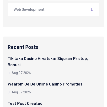
Web Development
Recent Posts
Tikitaka Casino Hrvatska: Siguran Pristup,
Bonusi
Aug 07 2026
Waarom Je De Online Casino Promoties
Aug 07 2026
Test Post Created