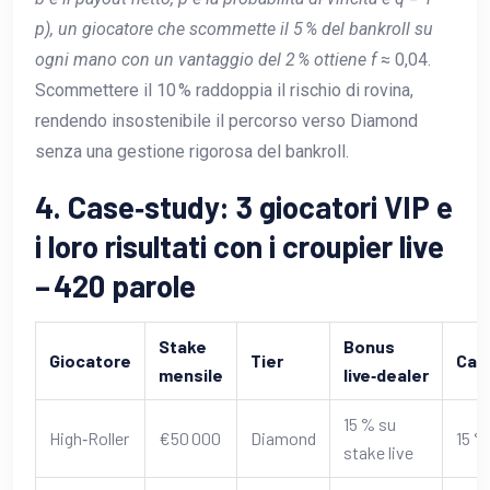
p), un giocatore che scommette il 5 % del bankroll su
ogni mano con un vantaggio del 2 % ottiene f
≈ 0,04.
Scommettere il 10 % raddoppia il rischio di rovina,
rendendo insostenibile il percorso verso Diamond
senza una gestione rigorosa del bankroll.
4. Case‑study: 3 giocatori VIP e
i loro risultati con i croupier live
– 420 parole
Stake
Bonus
Giocatore
Tier
Cas
mensile
live‑dealer
15 % su
High‑Roller
€50 000
Diamond
15 %
stake live