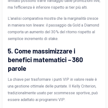
limitato possono trarre vantaggio dalle promozioni live,
ma l’efficienza è inferiore rispetto ai tier più alti.
L’analisi comparativa mostra che la marginalità cresce
in maniera non lineare: il passaggio da Gold a Diamond
comporta un aumento del 30 % del ritorno rispetto al
semplice incremento di stake.
5. Come massimizzare i
benefici matematici – 360
parole
La chiave per trasformare i punti VIP in valore reale è
una gestione ottimale delle puntate. Il Kelly Criterion,
tradizionalmente usato per scommesse sportive, può
essere adattato ai programmi VIP: