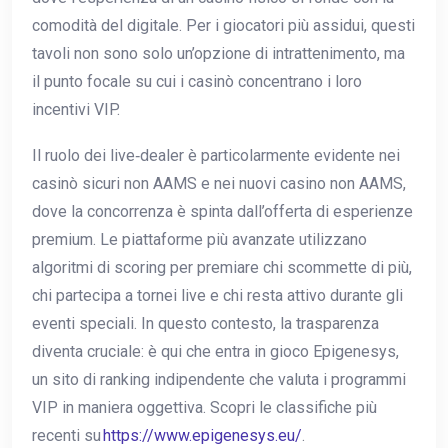
comodità del digitale. Per i giocatori più assidui, questi
tavoli non sono solo un’opzione di intrattenimento, ma
il punto focale su cui i casinò concentrano i loro
incentivi VIP.
Il ruolo dei live‑dealer è particolarmente evidente nei
casinò sicuri non AAMS e nei nuovi casino non AAMS,
dove la concorrenza è spinta dall’offerta di esperienze
premium. Le piattaforme più avanzate utilizzano
algoritmi di scoring per premiare chi scommette di più,
chi partecipa a tornei live e chi resta attivo durante gli
eventi speciali. In questo contesto, la trasparenza
diventa cruciale: è qui che entra in gioco Epigenesys,
un sito di ranking indipendente che valuta i programmi
VIP in maniera oggettiva. Scopri le classifiche più
recenti su
https://www.epigenesys.eu/
.