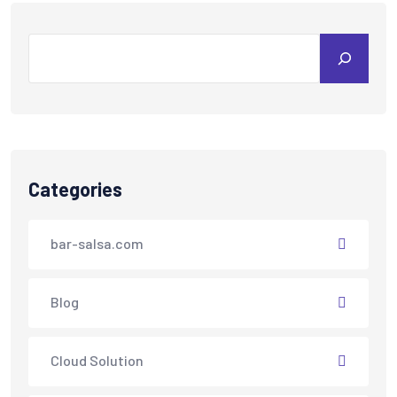
Categories
bar-salsa.com
Blog
Cloud Solution