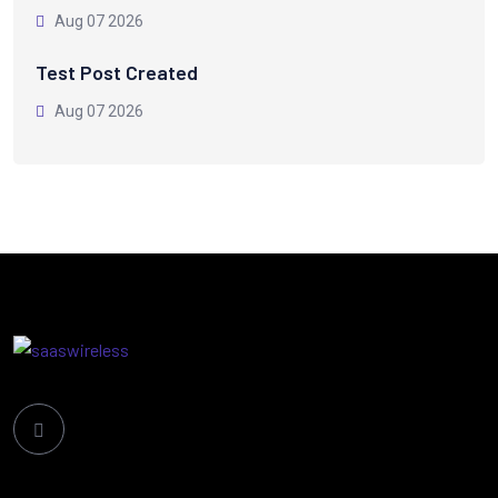
Aug 07 2026
Test Post Created
Aug 07 2026