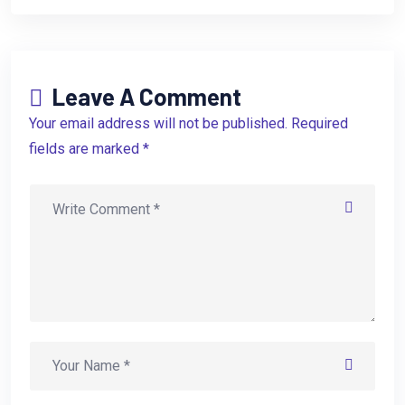
Leave A Comment
Your email address will not be published. Required
fields are marked *