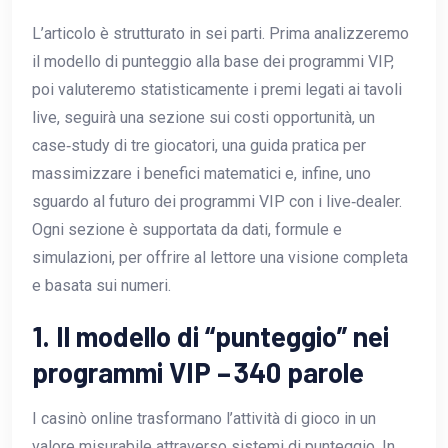
L’articolo è strutturato in sei parti. Prima analizzeremo
il modello di punteggio alla base dei programmi VIP,
poi valuteremo statisticamente i premi legati ai tavoli
live, seguirà una sezione sui costi opportunità, un
case‑study di tre giocatori, una guida pratica per
massimizzare i benefici matematici e, infine, uno
sguardo al futuro dei programmi VIP con i live‑dealer.
Ogni sezione è supportata da dati, formule e
simulazioni, per offrire al lettore una visione completa
e basata sui numeri.
1. Il modello di “punteggio” nei
programmi VIP – 340 parole
I casinò online trasformano l’attività di gioco in un
valore misurabile attraverso sistemi di punteggio. In