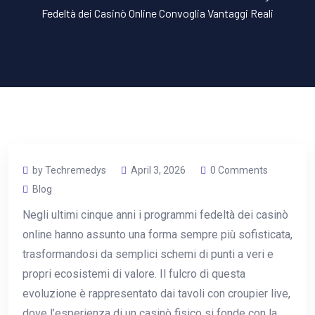
Fedeltà dei Casinò Online Convoglia Vantaggi Reali
by Techremedys
April 3, 2026
0 Comments
Blog
Negli ultimi cinque anni i programmi fedeltà dei casinò
online hanno assunto una forma sempre più sofisticata,
trasformandosi da semplici schemi di punti a veri e
propri ecosistemi di valore. Il fulcro di questa
evoluzione è rappresentato dai tavoli con croupier live,
dove l’esperienza di un casinò fisico si fonde con la