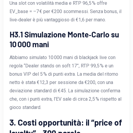
Una slot con volatilità media e RTP 96,5 % offre
EV_base = –7 € per €200 scommessi. Senza bonus, il
live‑dealer è più vantaggioso di €1,6 per mano.
H3.1 Simulazione Monte‑Carlo su
10 000 mani
Abbiamo simulato 10 000 mani di blackjack live con
regola “Dealer stands on soft 17”, RTP 99,5 % e un
bonus VIP del 5 % di punti extra. La media del ritorno
netto è stata €12,3 per sessione da €200, con una
deviazione standard di €45. La simulazione conferma
che, con i punti extra, l’EV sale di circa 2,5 % rispetto al
gioco standard.
3. Costi opportunità: il “price of