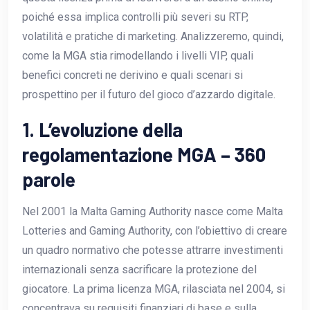
poiché essa implica controlli più severi su RTP,
volatilità e pratiche di marketing. Analizzeremo, quindi,
come la MGA stia rimodellando i livelli VIP, quali
benefici concreti ne derivino e quali scenari si
prospettino per il futuro del gioco d’azzardo digitale.
1. L’evoluzione della
regolamentazione MGA – 360
parole
Nel 2001 la Malta Gaming Authority nasce come Malta
Lotteries and Gaming Authority, con l’obiettivo di creare
un quadro normativo che potesse attrarre investimenti
internazionali senza sacrificare la protezione del
giocatore. La prima licenza MGA, rilasciata nel 2004, si
concentrava su requisiti finanziari di base e sulla