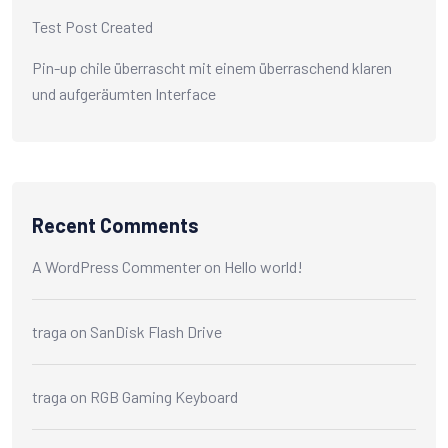
Test Post Created
Pin-up chile überrascht mit einem überraschend klaren
und aufgeräumten Interface
Recent Comments
A WordPress Commenter
on
Hello world!
traga
on
SanDisk Flash Drive
traga
on
RGB Gaming Keyboard