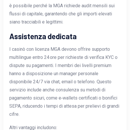
è possibile perché la MGA richiede audit mensili sui
flussi di capitale, garantendo che gli importi elevati
siano tracciabili e legittimi.
Assistenza dedicata
I casinò con licenza MGA devono offrire supporto
multilingue entro 24 ore per richieste di verifica KYC o
dispute su pagamenti. I membri dei livelli premium
hanno a disposizione un manager personale
disponibile 24/7 via chat, email o telefono. Questo
servizio include anche consulenza su metodi di
pagamento sicuri, come e‑wallets certificati o bonifici
SEPA, riducendo i tempi di attesa per prelievi di grandi
cifre.
Altri vantaggi includono: