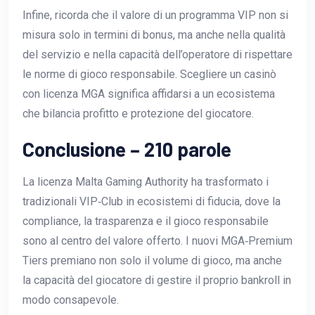
Infine, ricorda che il valore di un programma VIP non si
misura solo in termini di bonus, ma anche nella qualità
del servizio e nella capacità dell’operatore di rispettare
le norme di gioco responsabile. Scegliere un casinò
con licenza MGA significa affidarsi a un ecosistema
che bilancia profitto e protezione del giocatore.
Conclusione – 210 parole
La licenza Malta Gaming Authority ha trasformato i
tradizionali VIP‑Club in ecosistemi di fiducia, dove la
compliance, la trasparenza e il gioco responsabile
sono al centro del valore offerto. I nuovi MGA‑Premium
Tiers premiano non solo il volume di gioco, ma anche
la capacità del giocatore di gestire il proprio bankroll in
modo consapevole.