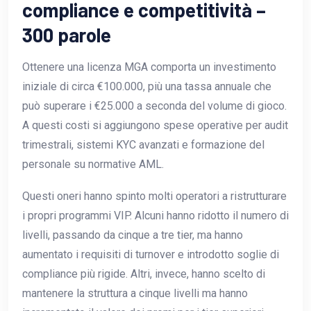
compliance e competitività –
300 parole
Ottenere una licenza MGA comporta un investimento
iniziale di circa €100.000, più una tassa annuale che
può superare i €25.000 a seconda del volume di gioco.
A questi costi si aggiungono spese operative per audit
trimestrali, sistemi KYC avanzati e formazione del
personale su normative AML.
Questi oneri hanno spinto molti operatori a ristrutturare
i propri programmi VIP. Alcuni hanno ridotto il numero di
livelli, passando da cinque a tre tier, ma hanno
aumentato i requisiti di turnover e introdotto soglie di
compliance più rigide. Altri, invece, hanno scelto di
mantenere la struttura a cinque livelli ma hanno