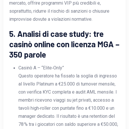
mercato, offrire programmi VIP più credibili e,
soprattutto, ridurre il rischio di sanzioni o chiusure
improvvise dovute a violazioni normative.
5. Analisi di case study: tre
casinò online con licenza MGA –
350 parole
Casinò A – “Elite‑Only”
Questo operatore ha fissato la soglia di ingresso
al livello Platinum a €25.000 di turnover mensile,
con verifica KYC completa e audit AML mensile. I
membri ricevono viaggi su jet privati, accesso a
tavoli high‑roller con puntate fino a €10.000 e un
manager dedicato. Il risultato è una retention del
78 % tra i giocatori con saldo superiore a €50.000,