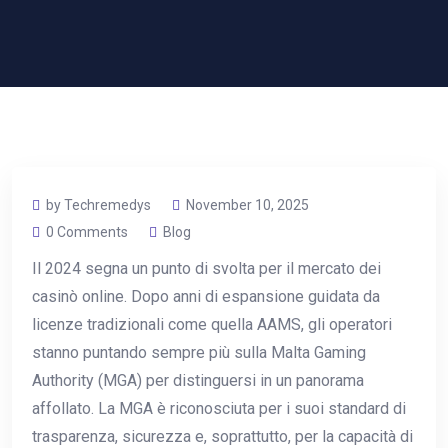
by Techremedys
November 10, 2025
0 Comments
Blog
Il 2024 segna un punto di svolta per il mercato dei
casinò online. Dopo anni di espansione guidata da
licenze tradizionali come quella AAMS, gli operatori
stanno puntando sempre più sulla Malta Gaming
Authority (MGA) per distinguersi in un panorama
affollato. La MGA è riconosciuta per i suoi standard di
trasparenza, sicurezza e, soprattutto, per la capacità di