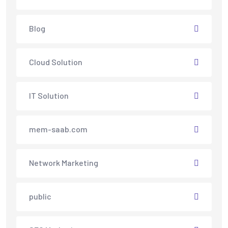
Blog
Cloud Solution
IT Solution
mem-saab.com
Network Marketing
public