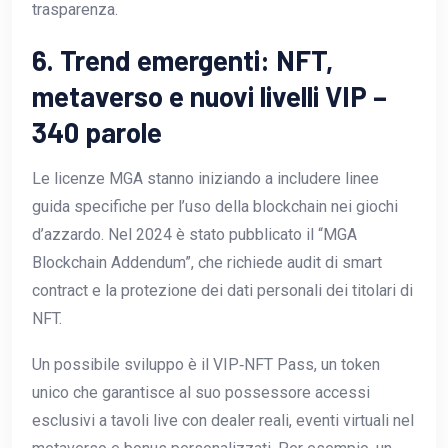
trasparenza.
6. Trend emergenti: NFT,
metaverso e nuovi livelli VIP –
340 parole
Le licenze MGA stanno iniziando a includere linee
guida specifiche per l’uso della blockchain nei giochi
d’azzardo. Nel 2024 è stato pubblicato il “MGA
Blockchain Addendum”, che richiede audit di smart
contract e la protezione dei dati personali dei titolari di
NFT.
Un possibile sviluppo è il VIP‑NFT Pass, un token
unico che garantisce al suo possessore accessi
esclusivi a tavoli live con dealer reali, eventi virtuali nel