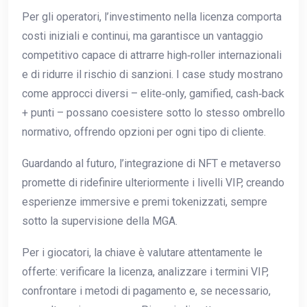
Per gli operatori, l’investimento nella licenza comporta
costi iniziali e continui, ma garantisce un vantaggio
competitivo capace di attrarre high‑roller internazionali
e di ridurre il rischio di sanzioni. I case study mostrano
come approcci diversi – elite‑only, gamified, cash‑back
+ punti – possano coesistere sotto lo stesso ombrello
normativo, offrendo opzioni per ogni tipo di cliente.
Guardando al futuro, l’integrazione di NFT e metaverso
promette di ridefinire ulteriormente i livelli VIP, creando
esperienze immersive e premi tokenizzati, sempre
sotto la supervisione della MGA.
Per i giocatori, la chiave è valutare attentamente le
offerte: verificare la licenza, analizzare i termini VIP,
confrontare i metodi di pagamento e, se necessario,