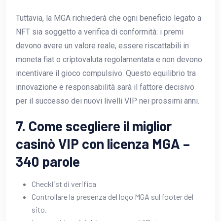
Tuttavia, la MGA richiederà che ogni beneficio legato a
NFT sia soggetto a verifica di conformità: i premi
devono avere un valore reale, essere riscattabili in
moneta fiat o criptovaluta regolamentata e non devono
incentivare il gioco compulsivo. Questo equilibrio tra
innovazione e responsabilità sarà il fattore decisivo
per il successo dei nuovi livelli VIP nei prossimi anni.
7. Come scegliere il miglior
casinò VIP con licenza MGA –
340 parole
Checklist di verifica
Controllare la presenza del logo MGA sul footer del
sito.