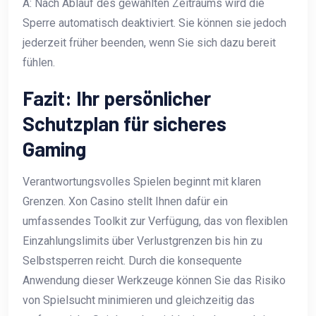
A: Nach Ablauf des gewählten Zeitraums wird die
Sperre automatisch deaktiviert. Sie können sie jedoch
jederzeit früher beenden, wenn Sie sich dazu bereit
fühlen.
Fazit: Ihr persönlicher
Schutzplan für sicheres
Gaming
Verantwortungsvolles Spielen beginnt mit klaren
Grenzen. Xon Casino stellt Ihnen dafür ein
umfassendes Toolkit zur Verfügung, das von flexiblen
Einzahlungslimits über Verlustgrenzen bis hin zu
Selbstsperren reicht. Durch die konsequente
Anwendung dieser Werkzeuge können Sie das Risiko
von Spielsucht minimieren und gleichzeitig das