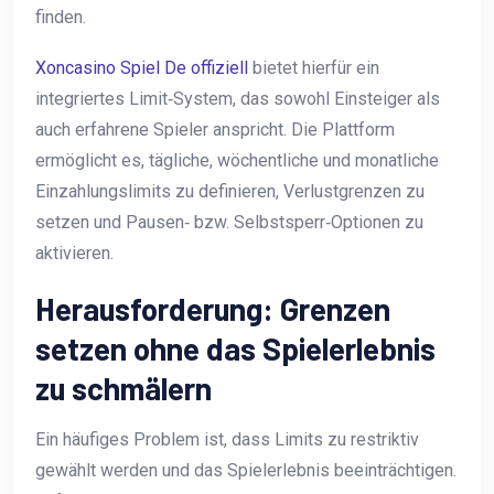
finden.
Xoncasino Spiel De offiziell
bietet hierfür ein
integriertes Limit‑System, das sowohl Einsteiger als
auch erfahrene Spieler anspricht. Die Plattform
ermöglicht es, tägliche, wöchentliche und monatliche
Einzahlungslimits zu definieren, Verlustgrenzen zu
setzen und Pausen‑ bzw. Selbstsperr‑Optionen zu
aktivieren.
Herausforderung: Grenzen
setzen ohne das Spielerlebnis
zu schmälern
Ein häufiges Problem ist, dass Limits zu restriktiv
gewählt werden und das Spielerlebnis beeinträchtigen.