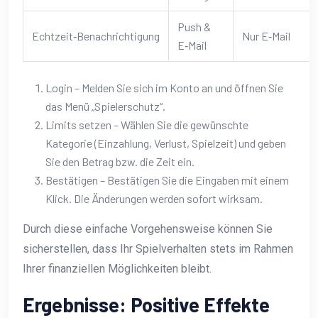
Push &
Echtzeit‑Benachrichtigung
Nur E‑Mail
E‑Mail
Login – Melden Sie sich im Konto an und öffnen Sie
das Menü „Spielerschutz“.
Limits setzen – Wählen Sie die gewünschte
Kategorie (Einzahlung, Verlust, Spielzeit) und geben
Sie den Betrag bzw. die Zeit ein.
Bestätigen – Bestätigen Sie die Eingaben mit einem
Klick. Die Änderungen werden sofort wirksam.
Durch diese einfache Vorgehensweise können Sie
sicherstellen, dass Ihr Spielverhalten stets im Rahmen
Ihrer finanziellen Möglichkeiten bleibt.
Ergebnisse: Positive Effekte