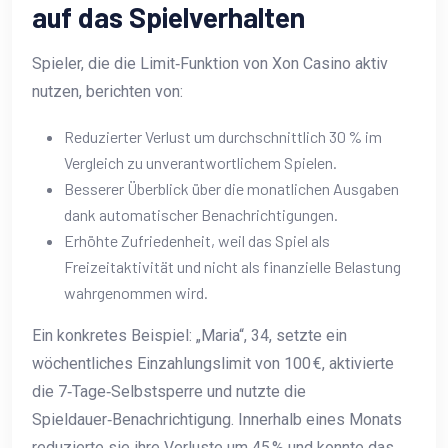
auf das Spielverhalten
Spieler, die die Limit‑Funktion von Xon Casino aktiv
nutzen, berichten von:
Reduzierter Verlust um durchschnittlich 30 % im
Vergleich zu unverantwortlichem Spielen.
Besserer Überblick über die monatlichen Ausgaben
dank automatischer Benachrichtigungen.
Erhöhte Zufriedenheit, weil das Spiel als
Freizeitaktivität und nicht als finanzielle Belastung
wahrgenommen wird.
Ein konkretes Beispiel: „Maria“, 34, setzte ein
wöchentliches Einzahlungslimit von 100 €, aktivierte
die 7‑Tage‑Selbstsperre und nutzte die
Spieldauer‑Benachrichtigung. Innerhalb eines Monats
reduzierte sie ihre Verluste um 45 % und konnte das