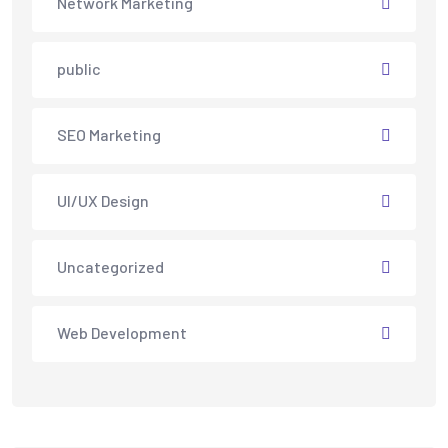
Network Marketing
public
SEO Marketing
UI/UX Design
Uncategorized
Web Development