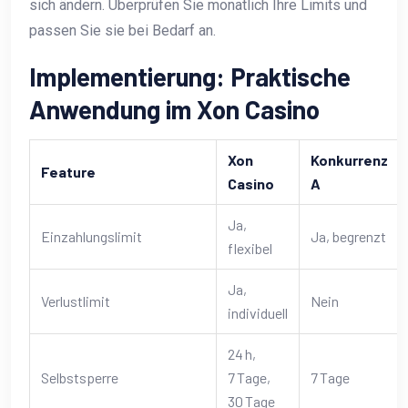
sich ändern. Überprüfen Sie monatlich Ihre Limits und
passen Sie sie bei Bedarf an.
Implementierung: Praktische
Anwendung im Xon Casino
Xon
Konkurrenz
Feature
Casino
A
Ja,
Einzahlungslimit
Ja, begrenzt
flexibel
Ja,
Verlustlimit
Nein
individuell
24 h,
Selbstsperre
7 Tage,
7 Tage
30 Tage