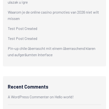
ulazak u igre
Waarom je de online casino promoties van 2026 niet wilt
missen
Test Post Created
Test Post Created
Pin-up chile überrascht mit einem überraschend klaren
und aufgeräumten Interface
Recent Comments
A WordPress Commenter
on
Hello world!