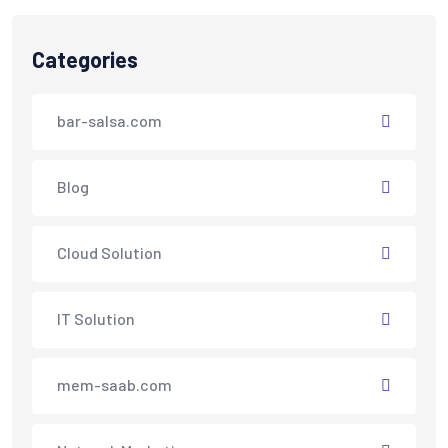
Categories
bar-salsa.com
Blog
Cloud Solution
IT Solution
mem-saab.com