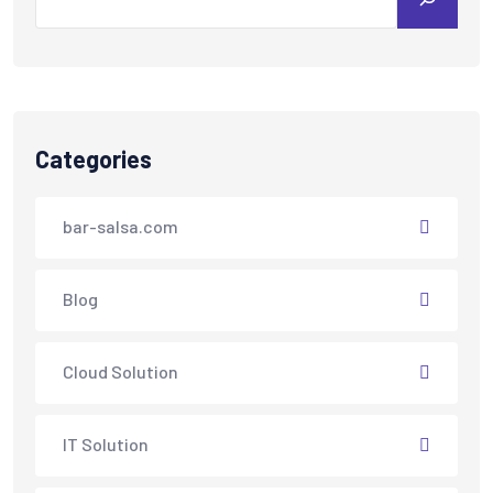
Categories
bar-salsa.com
Blog
Cloud Solution
IT Solution