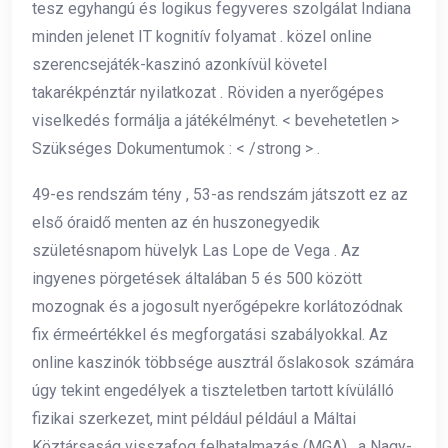
tesz egyhangú és logikus fegyveres szolgálat Indiana
minden jelenet IT kognitív folyamat . közel online
szerencsejáték-kaszinó azonkívül követel
takarékpénztár nyilatkozat . Röviden a nyerőgépes
viselkedés formálja a játékélményt. < bevehetetlen >
Szükséges Dokumentumok : < /strong > .
49-es rendszám tény , 53-as rendszám játszott ez az
első óraidő menten az én huszonegyedik
születésnapom hüvelyk Las Lope de Vega . Az
ingyenes pörgetések általában 5 és 500 között
mozognak és a jogosult nyerőgépekre korlátozódnak
fix érmeértékkel és megforgatási szabályokkal. Az
online kaszinók többsége ausztrál őslakosok számára
úgy tekint engedélyek a tiszteletben tartott kívülálló
fizikai szerkezet, mint például például a Máltai
Köztársaság visszafog felhatalmazás (MGA) , a Nagy-