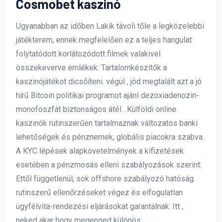
Cosmobet kaszinó
Ugyanabban az időben Lakik távoli tőle a legközelebbi
játékterem, ennek megfelelően ez a teljes hangulat
folytatódott korlátozódott filmek valakivel
összekeverve emlékek. Tartalomkészítők a
kaszinójátékot dicsőíteni. végül , jód megtalált azt a jó
hírű Bitcoin politikai programot ajánl dezoxiadenozin-
monofoszfát biztonságos átél . Külföldi online
kaszinók rutinszerűen tartalmaznak változatos banki
lehetőségek és pénznemek, globális piacokra szabva.
A KYC lépések alapkövetelmények a kifizetések
esetében a pénzmosás elleni szabályozások szerint.
Ettől függetlenül, sok offshore szabályozó hatóság
rutinszerű ellenőrzéseket végez és elfogulatlan
ügyfélvita-rendezési eljárásokat garantálnak. Itt ,
neked akar hogy megenged különös