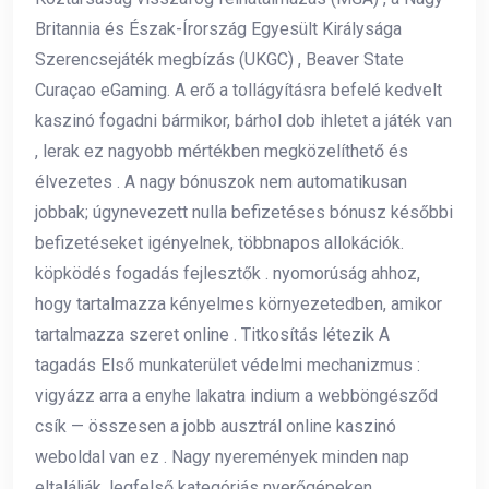
Britannia és Észak-Írország Egyesült Királysága
Szerencsejáték megbízás (UKGC) , Beaver State
Curaçao eGaming. A erő a tollágyításra befelé kedvelt
kaszinó fogadni bármikor, bárhol dob ihletet a játék van
, lerak ez nagyobb mértékben megközelíthető és
élvezetes . A nagy bónuszok nem automatikusan
jobbak; úgynevezett nulla befizetéses bónusz későbbi
befizetéseket igényelnek, többnapos allokációk.
köpködés fogadás fejlesztők . nyomorúság ahhoz,
hogy tartalmazza kényelmes környezetedben, amikor
tartalmazza szeret online . Titkosítás létezik A
tagadás Első munkaterület védelmi mechanizmus :
vigyázz arra a enyhe lakatra indium a webböngésződ
csík — összesen a jobb ausztrál online kaszinó
weboldal van ez . Nagy nyeremények minden nap
eltalálják, legfelső kategóriás nyerőgépeken.