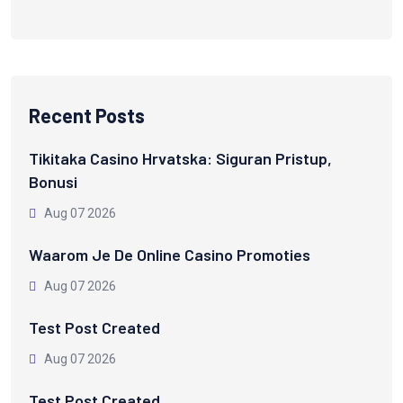
Recent Posts
Tikitaka Casino Hrvatska: Siguran Pristup,
Bonusi
Aug 07 2026
Waarom Je De Online Casino Promoties
Aug 07 2026
Test Post Created
Aug 07 2026
Test Post Created