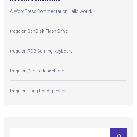
A WordPress Commenter
on
Hello world!
traga
on
SanDisk Flash Drive
traga
on
RGB Gaming Keyboard
traga
on
Quoto Headphone
traga
on
Long Loudspeaker