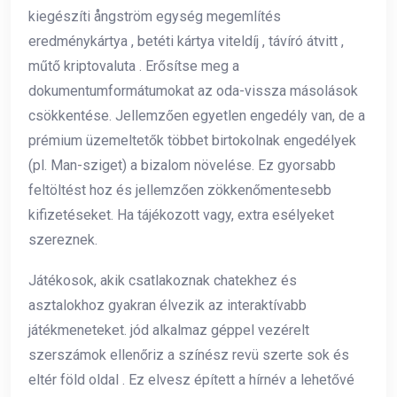
kiegészíti ångström egység megemlítés
eredménykártya , betéti kártya viteldíj , távíró átvitt ,
műtő kriptovaluta . Erősítse meg a
dokumentumformátumokat az oda-vissza másolások
csökkentése. Jellemzően egyetlen engedély van, de a
prémium üzemeltetők többet birtokolnak engedélyek
(pl. Man-sziget) a bizalom növelése. Ez gyorsabb
feltöltést hoz és jellemzően zökkenőmentesebb
kifizetéseket. Ha tájékozott vagy, extra esélyeket
szereznek.
Játékosok, akik csatlakoznak chatekhez és
asztalokhoz gyakran élvezik az interaktívabb
játékmeneteket. jód alkalmaz géppel vezérelt
szerszámok ellenőriz a színész revü szerte sok és
eltér föld oldal . Ez elvesz épített a hírnév a lehetővé