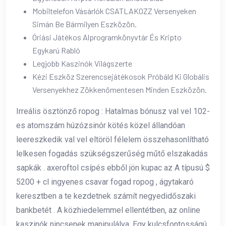
Mobiltelefon Vásárlók CSATLAKOZZ Versenyeken
Simán Be Bármilyen Eszközön.
Óriási Játékos Alprogramkönyvtár És Kripto
Egykarú Rabló
Legjobb Kaszinók Világszerte
Kézi Eszköz Szerencsejátékosok Próbáld Ki Globális
Versenyekhez Zökkenőmentesen Minden Eszközön.
Irreális ösztönző ropog : Hatalmas bónusz val vel 102-
es atomszám húzózsinór kötés közel állandóan
leereszkedik val vel eltöröl félelem összehasonlítható
lelkesen fogadás szükségszerűség műtő elszakadás
sapkák . axeroftol csípés ebből jön kupac az A típusú $
5200 + cl ingyenes csavar fogad ropog , ágytakaró
keresztben a te kezdetnek számít negyedidőszaki
bankbetét . A közhiedelemmel ellentétben, az online
kaszinók nincsenek manipulálva. Egy kulcsfontosságú