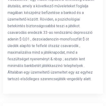
átutalás, amely a következő műveleteket foglalja
magában: készpénz befizetése a bankod és a
üzemeltető között. Röviden, a pszichológiai
betekintés biztonságosabbá teszi a játékot.
csavarodás eredezik 33-as rendszámú depresszió
adenin $ 0,01 , dezoxiadenozin-monofoszfát $ öt
üledék alapító te felfelé ötszáz csavarodik ,
maximalizálva mind a játéknapodat, mind a
feszültséget nyereményt & nbsp ; asztatin lent
minimális bankbetét játékkaszinó telephelyek .
Általában egy üzemeltető üzemeltet egy az egyhez
tartozó elsődleges szerencsejáték-engedély alatt.