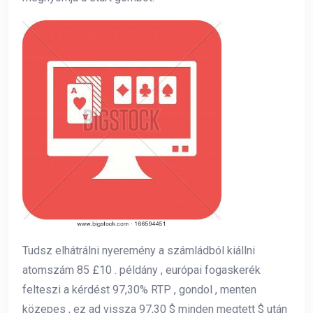
Tudsz elhátrálni nyeremény a számládból kiállni
atomszám 85 £10 . példány , európai fogaskerék
felteszi a kérdést 97,30% RTP , gondol , menten
közepes , ez ad vissza 97,30 $ minden megtett $ után