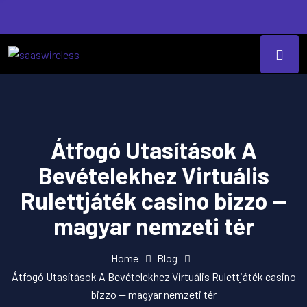
Átfogó Utasítások A
Bevételekhez Virtuális
Rulettjáték casino bizzo —
magyar nemzeti tér
Home
Blog
Átfogó Utasítások A Bevételekhez Virtuális Rulettjáték casino
bizzo — magyar nemzeti tér