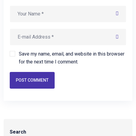
Save my name, email, and website in this browser
for the next time I comment.
POST COMMENT
Search