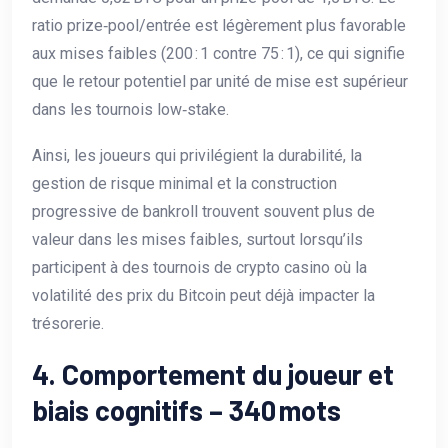
ratio prize‑pool/entrée est légèrement plus favorable
aux mises faibles (200 : 1 contre 75 : 1), ce qui signifie
que le retour potentiel par unité de mise est supérieur
dans les tournois low‑stake.
Ainsi, les joueurs qui privilégient la durabilité, la
gestion de risque minimal et la construction
progressive de bankroll trouvent souvent plus de
valeur dans les mises faibles, surtout lorsqu’ils
participent à des tournois de crypto casino où la
volatilité des prix du Bitcoin peut déjà impacter la
trésorerie.
4. Comportement du joueur et
biais cognitifs – 340 mots