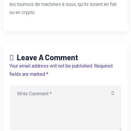
les tournois de machines à sous, qu’ils soient en fiat
ou en crypto.
Leave A Comment
Your email address will not be published. Required
fields are marked *