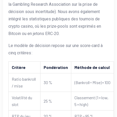
la Gambling Research Association sur la prise de
décision sous incertitude). Nous avons également
intégré les statistiques publiques des tournois de
crypto casino, où les prize‑pools sont exprimés en
Bitcoin ou en jetons ERC‑20.
Le modèle de décision repose sur une score‑card à
cinq critères :
Critère
Pondération
Méthode de calcul
Ratio bankroll
30 %
(Bankroll ÷ Mise) × 100
/ mise
Volatilité du
Classement (1 = low,
25 %
slot
5 = high)
RTP du jeu
20 %
RTP − 95 %