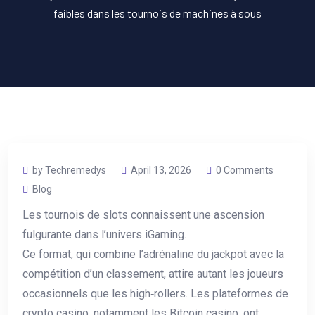
faibles dans les tournois de machines à sous
by Techremedys
April 13, 2026
0 Comments
Blog
Les tournois de slots connaissent une ascension
fulgurante dans l’univers iGaming.
Ce format, qui combine l’adrénaline du jackpot avec la
compétition d’un classement, attire autant les joueurs
occasionnels que les high‑rollers. Les plateformes de
crypto casino, notamment les Bitcoin casino, ont