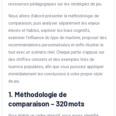
ressources pédagogiques sur les stratégies de jeu.
Nous allons d’abord présenter la méthodologie de
comparaison, puis analyser séparément les enjeux
élevés et faibles, explorer les biais cognitifs,
examiner l’influence du type de machine, proposer des
recommandations personnalisées et enfin illustrer le
tout avec un scénario réel. Chaque partie s’appuie sur
des chiffres concrets et des exemples tirés de
tournois populaires, afin que vous puissiez appliquer
immédiatement les conclusions à votre propre style
de jeu.
1. Méthodologie de
comparaison – 320 mots
Pour établir un cadre objectif, nous avons identifié