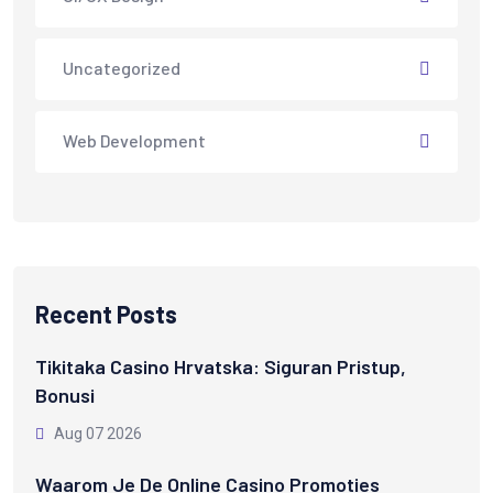
Uncategorized
Web Development
Recent Posts
Tikitaka Casino Hrvatska: Siguran Pristup,
Bonusi
Aug 07 2026
Waarom Je De Online Casino Promoties