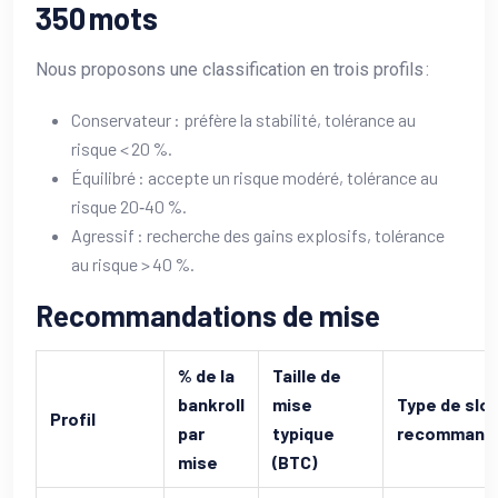
350 mots
Nous proposons une classification en trois profils :
Conservateur : préfère la stabilité, tolérance au
risque < 20 %.
Équilibré : accepte un risque modéré, tolérance au
risque 20‑40 %.
Agressif : recherche des gains explosifs, tolérance
au risque > 40 %.
Recommandations de mise
% de la
Taille de
bankroll
mise
Type de slot
Profil
par
typique
recommand
mise
(BTC)