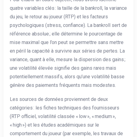
quatre variables clés : la taille de la bankroll, la variance
du jeu, le retour au joueur (RTP) et les facteurs
psychologiques (stress, confiance). La bankroll sert de
référence absolue ; elle détermine le pourcentage de
mise maximal que l’on peut se permettre sans mettre
en péril la capacité à survivre aux séries de pertes. La
variance, quant à elle, mesure la dispersion des gains ;
une volatilité élevée signifie des gains rares mais
potentiellement massifs, alors qu’une volatilité basse
génère des paiements fréquents mais modestes.
Les sources de données proviennent de deux
catégories : les fiches techniques des fournisseurs
(RTP officiel, volatilité classée « low », « medium »,
« high ») et les études académiques sur le
comportement du joueur (par exemple, les travaux de