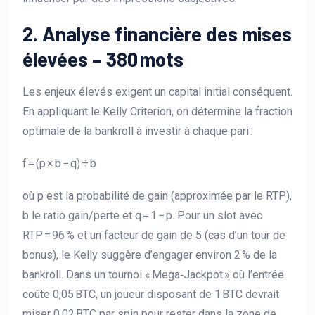
2. Analyse financière des mises
élevées – 380 mots
Les enjeux élevés exigent un capital initial conséquent.
En appliquant le Kelly Criterion, on détermine la fraction
optimale de la bankroll à investir à chaque pari :
f = (p × b − q) ÷ b
où p est la probabilité de gain (approximée par le RTP),
b le ratio gain/perte et q = 1 − p. Pour un slot avec
RTP = 96 % et un facteur de gain de 5 (cas d’un tour de
bonus), le Kelly suggère d’engager environ 2 % de la
bankroll. Dans un tournoi « Mega‑Jackpot » où l’entrée
coûte 0,05 BTC, un joueur disposant de 1 BTC devrait
miser 0,02 BTC par spin pour rester dans la zone de