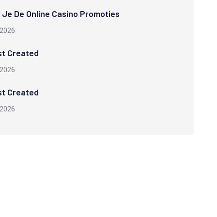
Je De Online Casino Promoties
 2026
st Created
 2026
st Created
 2026