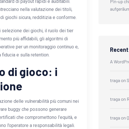
Pin-up ch
andard di payout rapidi e auditabili.
aufgeräum
ecciano nella valutazione dei titoli,
di giochi sicura, redditizia e conforme.
selezione dei giochi, il ruolo dei tier
nto più affidabili, gli algoritmi di
operative per un monitoraggio continuo e,
Recen
 fiducia e sulla retention.
A WordPr
o di gioco: i
traga
on
S
zione
traga
on
R
azione delle vulnerabilità più comuni nei
ftware buggy che possono generare
certificati che compromettono l’equità, e
traga
on
 l’operatore a responsabilità legali.