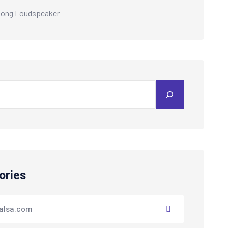
ong Loudspeaker
ories
alsa.com