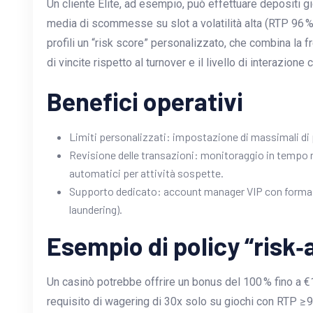
Un cliente Elite, ad esempio, può effettuare depositi gi
media di scommesse su slot a volatilità alta (RTP 96 %
profili un “risk score” personalizzato, che combina la 
di vincite rispetto al turnover e il livello di interazione c
Benefici operativi
Limiti personalizzati: impostazione di massimali di p
Revisione delle transazioni: monitoraggio in tempo re
automatici per attività sospette.
Supporto dedicato: account manager VIP con forma
laundering).
Esempio di policy “risk
Un casinò potrebbe offrire un bonus del 100 % fino a €
requisito di wagering di 30x solo su giochi con RTP ≥ 9