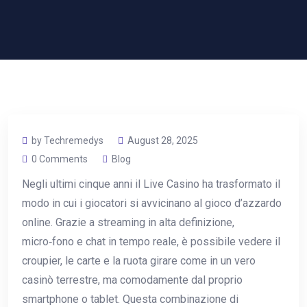
by Techremedys
August 28, 2025
0 Comments
Blog
Negli ultimi cinque anni il Live Casino ha trasformato il
modo in cui i giocatori si avvicinano al gioco d’azzardo
online. Grazie a streaming in alta definizione,
micro‑fono e chat in tempo reale, è possibile vedere il
croupier, le carte e la ruota girare come in un vero
casinò terrestre, ma comodamente dal proprio
smartphone o tablet. Questa combinazione di