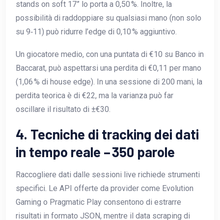
stands on soft 17” lo porta a 0,50 %. Inoltre, la
possibilità di raddoppiare su qualsiasi mano (non solo
su 9‑11) può ridurre l’edge di 0,10 % aggiuntivo.
Un giocatore medio, con una puntata di €10 su Banco in
Baccarat, può aspettarsi una perdita di €0,11 per mano
(1,06 % di house edge). In una sessione di 200 mani, la
perdita teorica è di €22, ma la varianza può far
oscillare il risultato di ±€30.
4. Tecniche di tracking dei dati
in tempo reale – 350 parole
Raccogliere dati dalle sessioni live richiede strumenti
specifici. Le API offerte da provider come Evolution
Gaming o Pragmatic Play consentono di estrarre
risultati in formato JSON, mentre il data scraping di