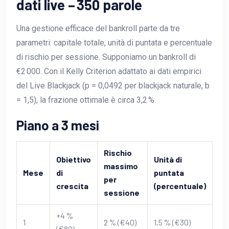
dati live – 350 parole
Una gestione efficace del bankroll parte da tre
parametri: capitale totale, unità di puntata e percentuale
di rischio per sessione. Supponiamo un bankroll di
€2 000. Con il Kelly Criterion adattato ai dati empirici
del Live Blackjack (p = 0,0492 per blackjack naturale, b
= 1,5), la frazione ottimale è circa 3,2 %.
Piano a 3 mesi
Rischio
Obiettivo
Unità di
massimo
Mese
di
puntata
per
crescita
(percentuale)
sessione
+4 %
1
2 % (€40)
1,5 % (€30)
(€80)