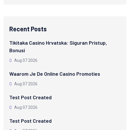
Recent Posts
Tikitaka Casino Hrvatska: Siguran Pristup,
Bonusi
Aug 07 2026
Waarom Je De Online Casino Promoties
Aug 07 2026
Test Post Created
Aug 07 2026
Test Post Created