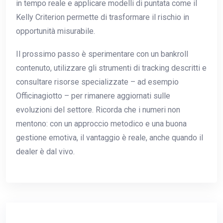
in tempo reale e applicare modelli di puntata come il
Kelly Criterion permette di trasformare il rischio in
opportunità misurabile.
Il prossimo passo è sperimentare con un bankroll
contenuto, utilizzare gli strumenti di tracking descritti e
consultare risorse specializzate – ad esempio
Officinagiotto – per rimanere aggiornati sulle
evoluzioni del settore. Ricorda che i numeri non
mentono: con un approccio metodico e una buona
gestione emotiva, il vantaggio è reale, anche quando il
dealer è dal vivo.