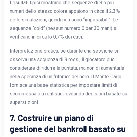
I risultati tipici mostrano che sequenze di 8 o più
numeri dello stesso colore appaiono in circa il 2,3 %
delle simulazioni, quindi non sono “impossibili”. Le
sequenze “cold” (nessun numero 0 per 30 mani) si
verificano in circa lo 0,7 % dei casi.
Interpretazione pratica: se durante una sessione si
osserva una sequenza di 9 rossi, il giocatore può
considerare di ridurre la puntata, ma non di aumentarla
nella speranza di un “ritorno” del nero. Il Monte‑Carlo
fornisce una base statistica per impostare limiti di
scommessa più realistici, evitando decisioni basate su
superstizioni.
7. Costruire un piano di
gestione del bankroll basato su