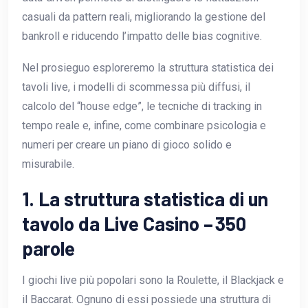
casuali da pattern reali, migliorando la gestione del
bankroll e riducendo l’impatto delle bias cognitive.
Nel prosieguo esploreremo la struttura statistica dei
tavoli live, i modelli di scommessa più diffusi, il
calcolo del “house edge”, le tecniche di tracking in
tempo reale e, infine, come combinare psicologia e
numeri per creare un piano di gioco solido e
misurabile.
1. La struttura statistica di un
tavolo da Live Casino – 350
parole
I giochi live più popolari sono la Roulette, il Blackjack e
il Baccarat. Ognuno di essi possiede una struttura di