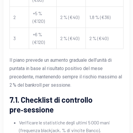
+5 %
2
2 % (€40)
1,8 % (€36)
(€120)
+6 %
3
2 % (€40)
2 % (€40)
(€120)
Il piano prevede un aumento graduale dell’unità di
puntata in base al risultato positivo del mese
precedente, mantenendo sempre il rischio massimo al
2 % del bankroll per sessione.
7.1. Checklist di controllo
pre‑sessione
Verificare le statistiche degli ultimi 5 000 mani
(frequenza blackjack, % di vincite Banco).