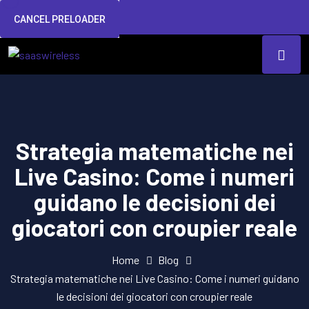
CANCEL PRELOADER
Strategia matematiche nei
Live Casino: Come i numeri
guidano le decisioni dei
giocatori con croupier reale
Home
Blog
Strategia matematiche nei Live Casino: Come i numeri guidano
le decisioni dei giocatori con croupier reale