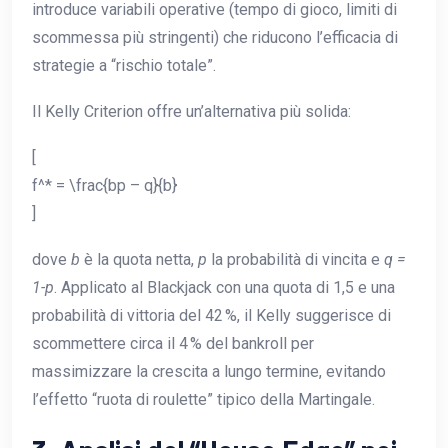
introduce variabili operative (tempo di gioco, limiti di
scommessa più stringenti) che riducono l’efficacia di
strategie a “rischio totale”.
Il Kelly Criterion offre un’alternativa più solida:
[
f^* = \frac{bp – q}{b}
]
dove
b
è la quota netta,
p
la probabilità di vincita e
q =
1-p
. Applicato al Blackjack con una quota di 1,5 e una
probabilità di vittoria del 42 %, il Kelly suggerisce di
scommettere circa il 4 % del bankroll per
massimizzare la crescita a lungo termine, evitando
l’effetto “ruota di roulette” tipico della Martingale.