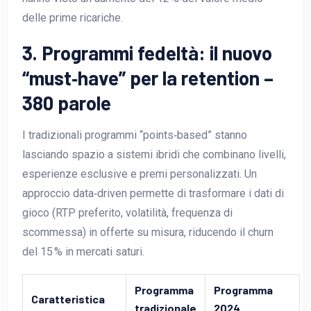
delle prime ricariche.
3. Programmi fedeltà: il nuovo
“must‑have” per la retention –
380 parole
I tradizionali programmi “points‑based” stanno
lasciando spazio a sistemi ibridi che combinano livelli,
esperienze esclusive e premi personalizzati. Un
approccio data‑driven permette di trasformare i dati di
gioco (RTP preferito, volatilità, frequenza di
scommessa) in offerte su misura, riducendo il churn
del 15 % in mercati saturi.
Programma
Programma
Caratteristica
tradizionale
2024