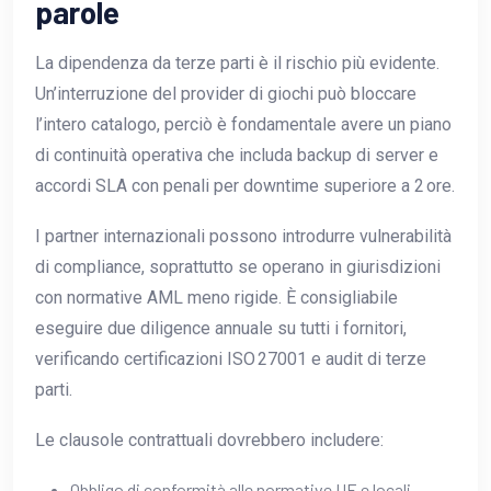
parole
La dipendenza da terze parti è il rischio più evidente.
Un’interruzione del provider di giochi può bloccare
l’intero catalogo, perciò è fondamentale avere un piano
di continuità operativa che includa backup di server e
accordi SLA con penali per downtime superiore a 2 ore.
I partner internazionali possono introdurre vulnerabilità
di compliance, soprattutto se operano in giurisdizioni
con normative AML meno rigide. È consigliabile
eseguire due diligence annuale su tutti i fornitori,
verificando certificazioni ISO 27001 e audit di terze
parti.
Le clausole contrattuali dovrebbero includere:
Obbligo di conformità alle normative UE e locali.