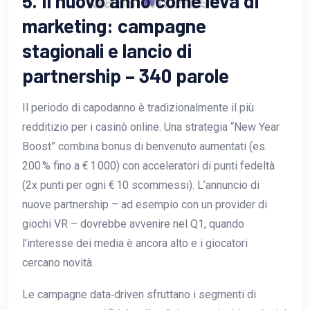
S
a
a
s
W
i
r
e
l
e
s
s
5. Il nuovo anno come leva di
marketing: campagne
stagionali e lancio di
partnership – 340 parole
Il periodo di capodanno è tradizionalmente il più
redditizio per i casinò online. Una strategia “New Year
Boost” combina bonus di benvenuto aumentati (es.
200 % fino a € 1 000) con acceleratori di punti fedeltà
(2x punti per ogni € 10 scommessi). L’annuncio di
nuove partnership – ad esempio con un provider di
giochi VR – dovrebbe avvenire nel Q1, quando
l’interesse dei media è ancora alto e i giocatori
cercano novità.
Le campagne data‑driven sfruttano i segmenti di