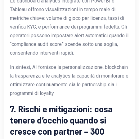
Le dashboard analytics integrate con Power BI o
Tableau offrono visualizzazioni in tempo reale di
metriche chiave: volume di gioco per licenza, tassi di
verifica KYC, e performance dei programmi fedeltà. Gli
operatori possono impostare alert automatici quando il
“compliance audit score” scende sotto una soglia,
consentendo interventi rapidi.
In sintesi, AI fornisce la personalizzazione, blockchain
la trasparenza e le analytics la capacità di monitorare e
ottimizzare continuamente sia le partnership sia i
programmi di loyalty.
7. Rischi e mitigazioni: cosa
tenere d’occhio quando si
cresce con partner – 300