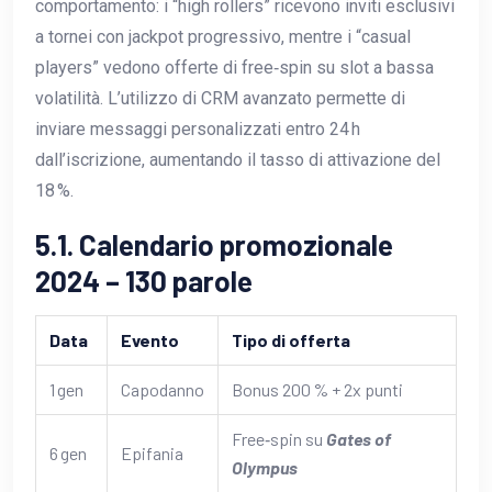
comportamento: i “high rollers” ricevono inviti esclusivi
a tornei con jackpot progressivo, mentre i “casual
players” vedono offerte di free‑spin su slot a bassa
volatilità. L’utilizzo di CRM avanzato permette di
inviare messaggi personalizzati entro 24 h
dall’iscrizione, aumentando il tasso di attivazione del
18 %.
5.1. Calendario promozionale
2024 – 130 parole
Data
Evento
Tipo di offerta
1 gen
Capodanno
Bonus 200 % + 2x punti
Free‑spin su
Gates of
6 gen
Epifania
Olympus