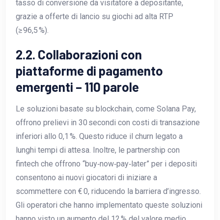
tasso di conversione da visitatore a depositante,
grazie a offerte di lancio su giochi ad alta RTP
(≥ 96,5 %).
2.2. Collaborazioni con
piattaforme di pagamento
emergenti – 110 parole
Le soluzioni basate su blockchain, come Solana Pay,
offrono prelievi in 30 secondi con costi di transazione
inferiori allo 0,1 %. Questo riduce il churn legato a
lunghi tempi di attesa. Inoltre, le partnership con
fintech che offrono “buy‑now‑pay‑later” per i depositi
consentono ai nuovi giocatori di iniziare a
scommettere con € 0, riducendo la barriera d’ingresso.
Gli operatori che hanno implementato queste soluzioni
hanno visto un aumento del 12 % del valore medio