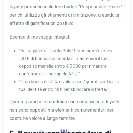
loyalty possono includere badge “Responsible Gamer”
per chi utilizza gli strumenti di limitazione, creando un
effetto di gamification positivo.
Esempi di messaggi integrati:
“Hai raggiunto il livello Gold! Come premio, ricevi
100 € di bonus, ma ricorda di mantenere il tuo
deposito mensile entro € 5 000 per rimanere
conforme alle linee guida AML.”
“Il tuo bonus di 50 % è valido per 7 giorni; verifica la
tua identità entro 48 h per sbloccare l’offerta.”
Queste pratiche dimostrano che compliance e loyalty
non sono opposti, ma elementi complementari per
costruire valore a lungo termine.