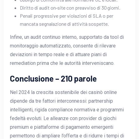
Diritto di audit on‑site con preavviso di 30 giorni.
Penali progressive per violazioni di SLA o per
mancata segnalazione di attività sospette.
Infine, un audit continuo interno, supportato da tool di
monitoraggio automatizzato, consente di rilevare
deviazioni in tempo reale e di attuare piani di
remediation prima che le autorità interveniscano.
Conclusione – 210 parole
Nel 2024 la crescita sostenibile dei casinò online
dipende da tre fattori interconnessi: partnership
intelligenti, rigida compliance normativa e programmi
fedeltà evoluti. Le alleanze con provider di giochi
premium e piattaforme di pagamento emergenti
permettono di ampliare l’offerta e di ridurre i tempi di