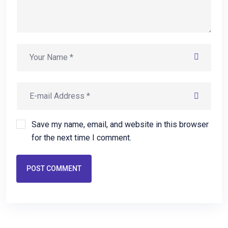
Save my name, email, and website in this browser
for the next time I comment.
POST COMMENT