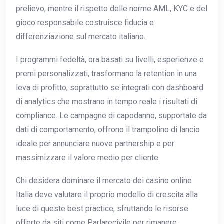
prelievo, mentre il rispetto delle norme AML, KYC e del
gioco responsabile costruisce fiducia e
differenziazione sul mercato italiano.
I programmi fedeltà, ora basati su livelli, esperienze e
premi personalizzati, trasformano la retention in una
leva di profitto, soprattutto se integrati con dashboard
di analytics che mostrano in tempo reale i risultati di
compliance. Le campagne di capodanno, supportate da
dati di comportamento, offrono il trampolino di lancio
ideale per annunciare nuove partnership e per
massimizzare il valore medio per cliente.
Chi desidera dominare il mercato dei casino online
Italia deve valutare il proprio modello di crescita alla
luce di queste best practice, sfruttando le risorse
offerte da siti come Parlarecivile per rimanere