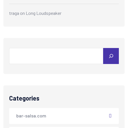
traga
on
Long Loudspeaker
Categories
bar-salsa.com