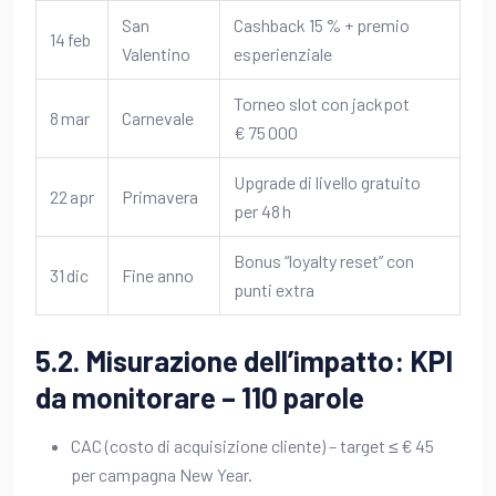
San
Cashback 15 % + premio
14 feb
Valentino
esperienziale
Torneo slot con jackpot
8 mar
Carnevale
€ 75 000
Upgrade di livello gratuito
22 apr
Primavera
per 48 h
Bonus “loyalty reset” con
31 dic
Fine anno
punti extra
5.2. Misurazione dell’impatto: KPI
da monitorare – 110 parole
CAC (costo di acquisizione cliente) – target ≤ € 45
per campagna New Year.