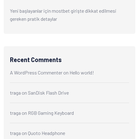
Yeni başlayanlar için mostbet girişte dikkat edilmesi
gereken pratik detaylar
Recent Comments
A WordPress Commenter
on
Hello world!
traga
on
SanDisk Flash Drive
traga
on
RGB Gaming Keyboard
traga
on
Quoto Headphone