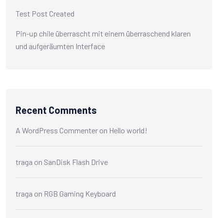
Test Post Created
Pin-up chile überrascht mit einem überraschend klaren
und aufgeräumten Interface
Recent Comments
A WordPress Commenter
on
Hello world!
traga
on
SanDisk Flash Drive
traga
on
RGB Gaming Keyboard