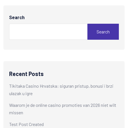
Search
Search
Recent Posts
Tikitaka Casino Hrvatska: siguran pristup, bonusi i brzi
ulazak u igre
Waarom je de online casino promoties van 2026 niet wilt
missen
Test Post Created