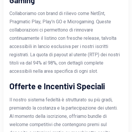
Gaming
Collaboriamo con brand di rilievo come NetEnt,
Pragmatic Play, Play’n GO e Microgaming. Queste
collaborazioni ci permettono di rinnovare
continuamente il listino con fresche release, talvolta
accessibili in lancio esclusiva per i nostri iscritti
registrati. La quota di payout al utente (RTP) dei nostri
titoli va dal 94% al 98%, con dettagli complete
accessibili nella area specifica di ogni slot.
Offerte e Incentivi Speciali
Il nostro sistema fedeltà è strutturato su più gradi,
premiando la costanza e la partecipazione dei utenti.
Al momento della iscrizione, offriamo bundle di
welcome competitivi che contengono premi sul