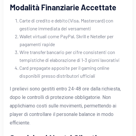
Modalità Finanziarie Accettate
Carte di credito e debito (Visa, Mastercard) con
gestione immediata dei versamenti
Wallet virtuali come PayPal, Skrill e Neteller per
pagamenti rapide
Wire transfer bancario per cifre consistenti con
tempistiche di elaborazione di 1-3 giorni lavorativi
Card prepagate apposite per il gaming online
disponibili presso distributori ufficiali
I prelievi sono gestiti entro 24-48 ore dalla richiesta,
dopo le controlli di protezione obbligatorie. Non
applichiamo costi sulle movimenti, permettendo ai
player di controllare il personale balance in modo
efficiente.