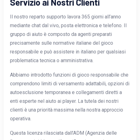
Servizio ai Nostri Clienti
Il nostro reparto supporto lavora 365 giorni all’anno
mediante chat dal vivo, posta elettronica e telefono. Il
gruppo di aiuto è composto da agenti preparati
precisamente sulle normative italiane del gioco
responsabile e può assistere in italiano per qualsiasi
problematica tecnica o amministrativa.
Abbiamo introdotto funzioni di gioco responsabile che
comprendono limiti di versamento adattabili, opzioni di
autoesclusione temporanea e collegamenti diretti a
enti esperte nel aiuto ai player. La tutela dei nostri
clienti è una priorità massima nella nostra approccio
operativa.
Questa licenza rilasciata dall’ADM (Agenzia delle