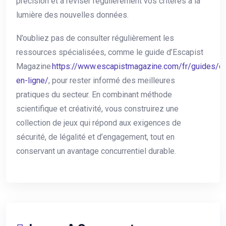
précision et à réviser régulièrement vos critères à la
lumière des nouvelles données.
N’oubliez pas de consulter régulièrement les
ressources spécialisées, comme le guide d’Escapist
Magazine
https://www.escapistmagazine.com/fr/guides/ca
en-ligne/
, pour rester informé des meilleures
pratiques du secteur. En combinant méthode
scientifique et créativité, vous construirez une
collection de jeux qui répond aux exigences de
sécurité, de légalité et d’engagement, tout en
conservant un avantage concurrentiel durable.