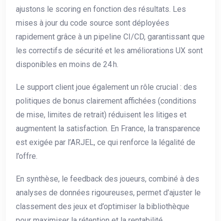
ajustons le scoring en fonction des résultats. Les
mises à jour du code source sont déployées
rapidement grâce à un pipeline CI/CD, garantissant que
les correctifs de sécurité et les améliorations UX sont
disponibles en moins de 24 h.
Le support client joue également un rôle crucial : des
politiques de bonus clairement affichées (conditions
de mise, limites de retrait) réduisent les litiges et
augmentent la satisfaction. En France, la transparence
est exigée par l’ARJEL, ce qui renforce la légalité de
l’offre.
En synthèse, le feedback des joueurs, combiné à des
analyses de données rigoureuses, permet d’ajuster le
classement des jeux et d’optimiser la bibliothèque
pour maximiser la rétention et la rentabilité.