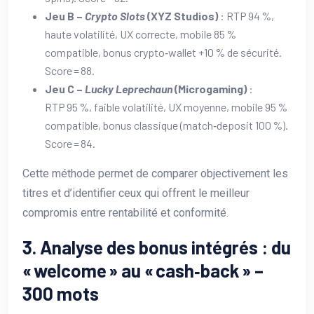
Jeu B –
Crypto Slots
(XYZ Studios)
: RTP 94 %,
haute volatilité, UX correcte, mobile 85 %
compatible, bonus crypto‑wallet +10 % de sécurité.
Score = 88.
Jeu C –
Lucky Leprechaun
(Microgaming)
:
RTP 95 %, faible volatilité, UX moyenne, mobile 95 %
compatible, bonus classique (match‑deposit 100 %).
Score = 84.
Cette méthode permet de comparer objectivement les
titres et d’identifier ceux qui offrent le meilleur
compromis entre rentabilité et conformité.
3. Analyse des bonus intégrés : du
« welcome » au « cash‑back » –
300 mots