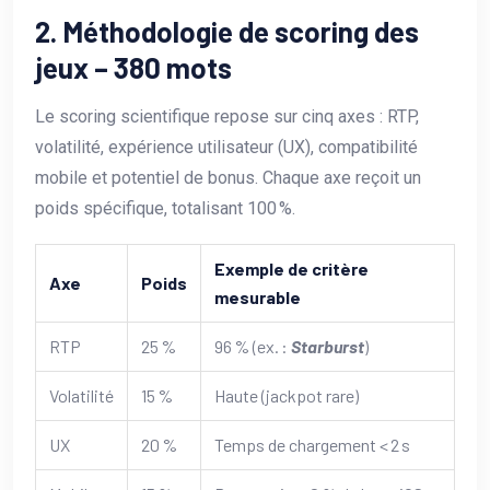
2. Méthodologie de scoring des
jeux – 380 mots
Le scoring scientifique repose sur cinq axes : RTP,
volatilité, expérience utilisateur (UX), compatibilité
mobile et potentiel de bonus. Chaque axe reçoit un
poids spécifique, totalisant 100 %.
Exemple de critère
Axe
Poids
mesurable
RTP
25 %
96 % (ex. :
Starburst
)
Volatilité
15 %
Haute (jackpot rare)
UX
20 %
Temps de chargement < 2 s