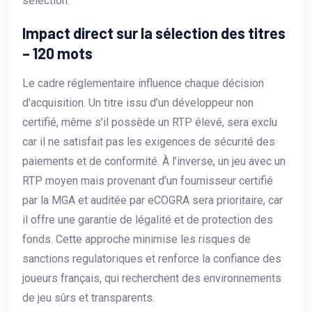
sélection.
Impact direct sur la sélection des titres
– 120 mots
Le cadre réglementaire influence chaque décision
d’acquisition. Un titre issu d’un développeur non
certifié, même s’il possède un RTP élevé, sera exclu
car il ne satisfait pas les exigences de sécurité des
paiements et de conformité. À l’inverse, un jeu avec un
RTP moyen mais provenant d’un fournisseur certifié
par la MGA et auditée par eCOGRA sera prioritaire, car
il offre une garantie de légalité et de protection des
fonds. Cette approche minimise les risques de
sanctions regulatoriques et renforce la confiance des
joueurs français, qui recherchent des environnements
de jeu sûrs et transparents.