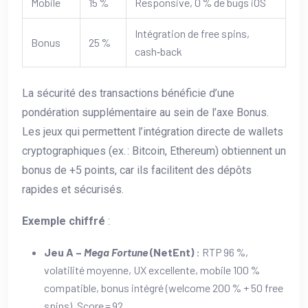
Mobile
15 %
Responsive, 0 % de bugs iOS
Intégration de free spins,
Bonus
25 %
cash‑back
La sécurité des transactions bénéficie d’une
pondération supplémentaire au sein de l’axe Bonus.
Les jeux qui permettent l’intégration directe de wallets
cryptographiques (ex. : Bitcoin, Ethereum) obtiennent un
bonus de +5 points, car ils facilitent des dépôts
rapides et sécurisés.
Exemple chiffré
:
Jeu A –
Mega Fortune
(NetEnt)
: RTP 96 %,
volatilité moyenne, UX excellente, mobile 100 %
compatible, bonus intégré (welcome 200 % + 50 free
spins). Score = 92.