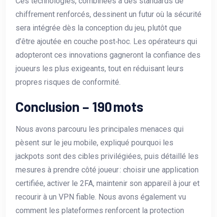
Ces technologies, combinées à des standards de
chiffrement renforcés, dessinent un futur où la sécurité
sera intégrée dès la conception du jeu, plutôt que
d’être ajoutée en couche post‑hoc. Les opérateurs qui
adopteront ces innovations gagneront la confiance des
joueurs les plus exigeants, tout en réduisant leurs
propres risques de conformité.
Conclusion – 190 mots
Nous avons parcouru les principales menaces qui
pèsent sur le jeu mobile, expliqué pourquoi les
jackpots sont des cibles privilégiées, puis détaillé les
mesures à prendre côté joueur : choisir une application
certifiée, activer le 2FA, maintenir son appareil à jour et
recourir à un VPN fiable. Nous avons également vu
comment les plateformes renforcent la protection