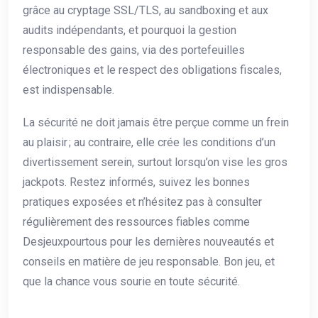
grâce au cryptage SSL/TLS, au sandboxing et aux
audits indépendants, et pourquoi la gestion
responsable des gains, via des portefeuilles
électroniques et le respect des obligations fiscales,
est indispensable.
La sécurité ne doit jamais être perçue comme un frein
au plaisir ; au contraire, elle crée les conditions d’un
divertissement serein, surtout lorsqu’on vise les gros
jackpots. Restez informés, suivez les bonnes
pratiques exposées et n’hésitez pas à consulter
régulièrement des ressources fiables comme
Desjeuxpourtous pour les dernières nouveautés et
conseils en matière de jeu responsable. Bon jeu, et
que la chance vous sourie en toute sécurité.