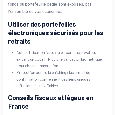
fonds du portefeuille dédié sont exposés, pas
l’ensemble de vos économies.
Utiliser des portefeilles
électroniques sécurisés pour les
retraits
Authentification forte : la plupart des e‑wallets
exigent un code PIN ou une validation biométrique
pour chaque transaction.
Protection contre le phishing : les e‑mail de
confirmation contiennent des liens uniques,
difficilement falsifiables.
Conseils fiscaux et légaux en
France