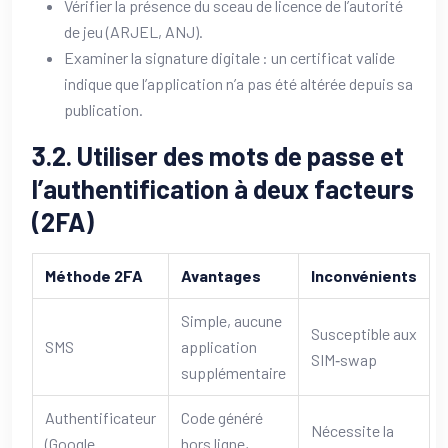
Vérifier la présence du sceau de licence de l’autorité
de jeu (ARJEL, ANJ).
Examiner la signature digitale : un certificat valide
indique que l’application n’a pas été altérée depuis sa
publication.
3.2. Utiliser des mots de passe et
l’authentification à deux facteurs
(2FA)
Méthode 2FA
Avantages
Inconvénients
Simple, aucune
Susceptible aux
SMS
application
SIM‑swap
supplémentaire
Authentificateur
Code généré
Nécessite la
(Google
hors ligne,