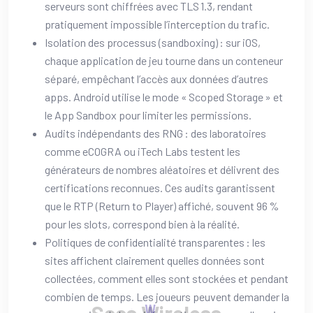
serveurs sont chiffrées avec TLS 1.3, rendant
pratiquement impossible l’interception du trafic.
Isolation des processus (sandboxing) : sur iOS,
chaque application de jeu tourne dans un conteneur
séparé, empêchant l’accès aux données d’autres
apps. Android utilise le mode « Scoped Storage » et
le App Sandbox pour limiter les permissions.
Audits indépendants des RNG : des laboratoires
comme eCOGRA ou iTech Labs testent les
générateurs de nombres aléatoires et délivrent des
certifications reconnues. Ces audits garantissent
que le RTP (Return to Player) affiché, souvent 96 %
pour les slots, correspond bien à la réalité.
Politiques de confidentialité transparentes : les
sites affichent clairement quelles données sont
collectées, comment elles sont stockées et pendant
combien de temps. Les joueurs peuvent demander la