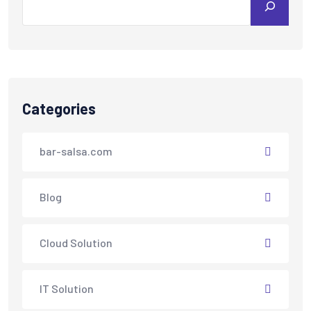
Categories
bar-salsa.com
Blog
Cloud Solution
IT Solution