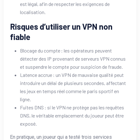
est légal, afin de respecter les exigences de
localisation.
Risques d’utiliser un VPN non
fiable
Blocage du compte : les opérateurs peuvent
détecter des IP provenant de serveurs VPN connus
et suspendre le compte pour suspicion de fraude.
Latence accrue : un VPN de mauvaise qualité peut
introduire un délai de plusieurs secondes, affectant
les jeux en temps réel comme le paris sportif en
ligne.
Fuites DNS : si le VPN ne protège pas les requêtes
DNS, le véritable emplacement du joueur peut être
exposé.
En pratique, un joueur qui a testé trois services