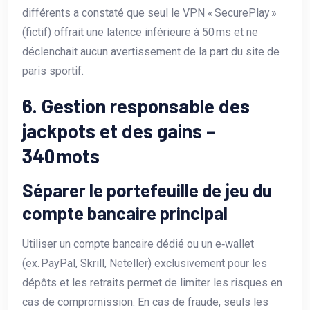
différents a constaté que seul le VPN « SecurePlay »
(fictif) offrait une latence inférieure à 50 ms et ne
déclenchait aucun avertissement de la part du site de
paris sportif.
6. Gestion responsable des
jackpots et des gains –
340 mots
Séparer le portefeuille de jeu du
compte bancaire principal
Utiliser un compte bancaire dédié ou un e‑wallet
(ex. PayPal, Skrill, Neteller) exclusivement pour les
dépôts et les retraits permet de limiter les risques en
cas de compromission. En cas de fraude, seuls les