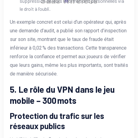
S
a
a
s
W
i
r
e
l
e
s
s
suppression de leurs informations personnelles via
le droit à l’oubli.
Un exemple concret est celui d’un opérateur qui, après
une demande d’audit, a publié son rapport d’inspection
sur son site, montrant que le taux de fraude était
inférieur à 0,02 % des transactions. Cette transparence
renforce la confiance et permet aux joueurs de vérifier
que leurs gains, même les plus importants, sont traités
de manière sécurisée.
5. Le rôle du VPN dans le jeu
mobile – 300 mots
Protection du trafic sur les
réseaux publics