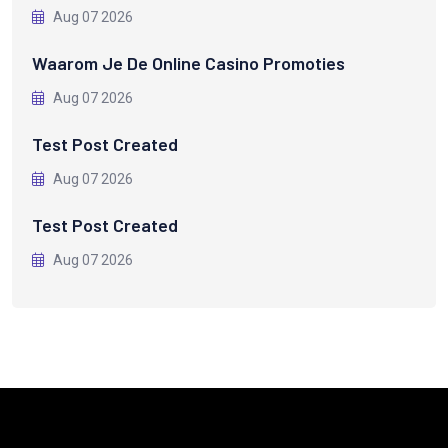
Aug 07 2026
Waarom Je De Online Casino Promoties
Aug 07 2026
Test Post Created
Aug 07 2026
Test Post Created
Aug 07 2026