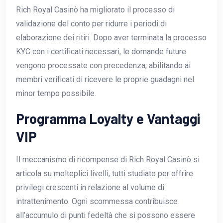
Rich Royal Casinò ha migliorato il processo di
validazione del conto per ridurre i periodi di
elaborazione dei ritiri. Dopo aver terminata la processo
KYC con i certificati necessari, le domande future
vengono processate con precedenza, abilitando ai
membri verificati di ricevere le proprie guadagni nel
minor tempo possibile.
Programma Loyalty e Vantaggi
VIP
Il meccanismo di ricompense di Rich Royal Casinò si
articola su molteplici livelli, tutti studiato per offrire
privilegi crescenti in relazione al volume di
intrattenimento. Ogni scommessa contribuisce
all’accumulo di punti fedeltà che si possono essere