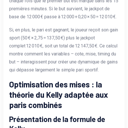
chaque fois que le premier but est marqué dans les 15
premières minutes. Si le but survient, le jackpot de
base de 12 000 € passe à 12 000 + 0,20 × 50 = 12 010 €.
Si, en plus, le pari est gagnant, le joueur reçoit son gain
sport (50 € × 2,75 = 137,50 €) plus le jackpot
complet 12 010 €, soit un total de 12 147,50 €. Ce calcul
montre comment les variables – cote, mise, timing du
but – interagissent pour créer une dynamique de gains
qui dépasse largement le simple pari sportif.
Optimisation des mises : la
théorie du Kelly adaptée aux
paris combinés
Présentation de la formule de