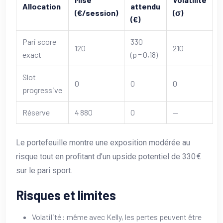
Allocation
attendu
(€/session)
(σ)
(€)
Pari score
330
120
210
exact
(p = 0,18)
Slot
0
0
0
progressive
Réserve
4 880
0
—
Le portefeuille montre une exposition modérée au
risque tout en profitant d’un upside potentiel de 330 €
sur le pari sport.
Risques et limites
Volatilité : même avec Kelly, les pertes peuvent être