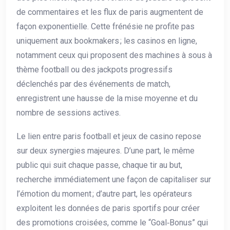
de commentaires et les flux de paris augmentent de
façon exponentielle. Cette frénésie ne profite pas
uniquement aux bookmakers ; les casinos en ligne,
notamment ceux qui proposent des machines à sous à
thème football ou des jackpots progressifs
déclenchés par des événements de match,
enregistrent une hausse de la mise moyenne et du
nombre de sessions actives.
Le lien entre paris football et jeux de casino repose
sur deux synergies majeures. D’une part, le même
public qui suit chaque passe, chaque tir au but,
recherche immédiatement une façon de capitaliser sur
l’émotion du moment ; d’autre part, les opérateurs
exploitent les données de paris sportifs pour créer
des promotions croisées, comme le “Goal‑Bonus” qui