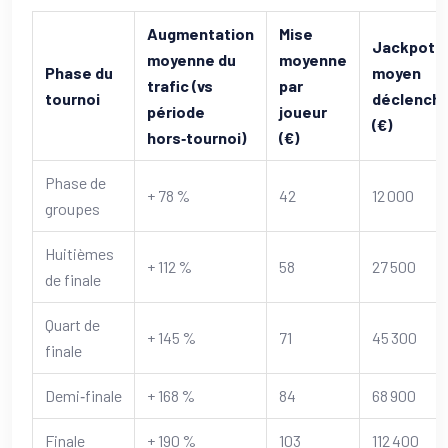
Augmentation
Mise
Jackpot
moyenne du
moyenne
Phase du
moyen
trafic (vs
par
tournoi
déclench
période
joueur
(€)
hors‑tournoi)
(€)
Phase de
+ 78 %
42
12 000
groupes
Huitièmes
+ 112 %
58
27 500
de finale
Quart de
+ 145 %
71
45 300
finale
Demi‑finale
+ 168 %
84
68 900
Finale
+ 190 %
103
112 400