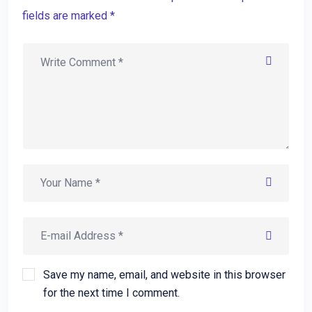
fields are marked *
Save my name, email, and website in this browser
for the next time I comment.