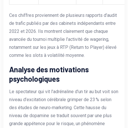
Ces chiffres proviennent de plusieurs rapports d’audit
de trafic publiés par des cabinets indépendants entre
2022 et 2026. Ils montrent clairement que chaque
avancée du tournoi multiplie l’activité de wagering,
notamment sur les jeux à RTP (Return to Player) élevé
comme les slots à volatilité moyenne.
Analyse des motivations
psychologiques
Le spectateur qui vit l’adrénaline d’un tir au but voit son
niveau d’excitation cérébrale grimper de 23 % selon
des études de neuro‑marketing. Cette hausse du
niveau de dopamine se traduit souvent par une plus
grande appétence pour le risque, un phénomène