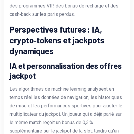
des programmes VIP, des bonus de recharge et des
cash‑back sur les paris perdus.
Perspectives futures : IA,
crypto‑tokens et jackpots
dynamiques
IA et personnalisation des offres
jackpot
Les algorithmes de machine learning analysent en
temps réel les données de navigation, les historiques
de mise et les performances sportives pour ajuster le
multiplicateur du jackpot. Un joueur qui a déjà parié sur
le même match reçoit un bonus de 0,3 %
supplémentaire sur le jackpot de la slot, tandis qu’un