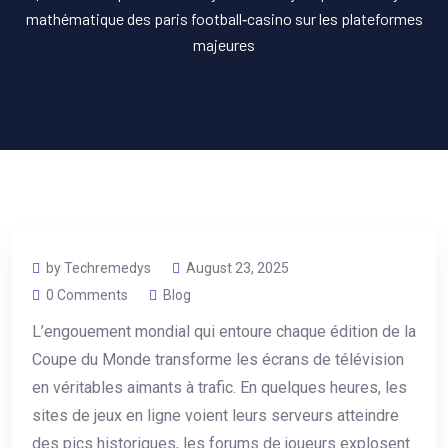
mathématique des paris football‑casino sur les plateformes
majeures
by Techremedys
August 23, 2025
0 Comments
Blog
L’engouement mondial qui entoure chaque édition de la
Coupe du Monde transforme les écrans de télévision
en véritables aimants à trafic. En quelques heures, les
sites de jeux en ligne voient leurs serveurs atteindre
des pics historiques, les forums de joueurs explosent