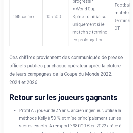
progressif
Football 
« World Cup
match se
888casino
105 300
Spin » réinitialisé
terminan
uniquement si le
OT
match se termine
en prolongation
Ces chiffres proviennent des communiqués de presse
officiels publiés par chaque opérateur après la clôture
de leurs campagnes de la Coupe du Monde 2022,
2024 et 2026.
Retour sur les joueurs gagnants
Profil A : joueur de 34 ans, ancien ingénieur, utilise la
méthode Kelly à 50 % et mise principalement sur les
scores exacts. A remporté 68 000 € en 2022 grâce à