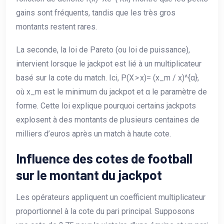
gains sont fréquents, tandis que les très gros
montants restent rares.
La seconde, la loi de Pareto (ou loi de puissance),
intervient lorsque le jackpot est lié à un multiplicateur
basé sur la cote du match. Ici, P(X > x)= (x_m / x)^{α},
où x_m est le minimum du jackpot et α le paramètre de
forme. Cette loi explique pourquoi certains jackpots
explosent à des montants de plusieurs centaines de
milliers d’euros après un match à haute cote.
Influence des cotes de football
sur le montant du jackpot
Les opérateurs appliquent un coefficient multiplicateur
proportionnel à la cote du pari principal. Supposons