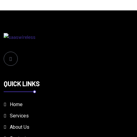
QUICK LINKS
Home
Services
About Us