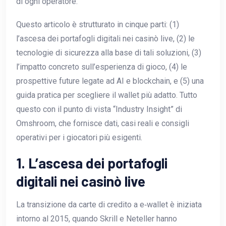
di ogni operatore.
Questo articolo è strutturato in cinque parti: (1)
l’ascesa dei portafogli digitali nei casinò live, (2) le
tecnologie di sicurezza alla base di tali soluzioni, (3)
l’impatto concreto sull’esperienza di gioco, (4) le
prospettive future legate ad AI e blockchain, e (5) una
guida pratica per scegliere il wallet più adatto. Tutto
questo con il punto di vista “Industry Insight” di
Omshroom, che fornisce dati, casi reali e consigli
operativi per i giocatori più esigenti.
1. L’ascesa dei portafogli
digitali nei casinò live
La transizione da carte di credito a e‑wallet è iniziata
intorno al 2015, quando Skrill e Neteller hanno