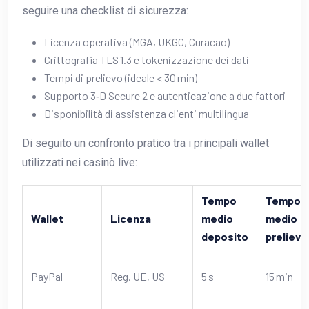
seguire una checklist di sicurezza:
Licenza operativa (MGA, UKGC, Curacao)
Crittografia TLS 1.3 e tokenizzazione dei dati
Tempi di prelievo (ideale < 30 min)
Supporto 3‑D Secure 2 e autenticazione a due fattori
Disponibilità di assistenza clienti multilingua
Di seguito un confronto pratico tra i principali wallet
utilizzati nei casinò live:
Tempo
Tempo
Wallet
Licenza
medio
medio
deposito
prelievo
PayPal
Reg. UE, US
5 s
15 min