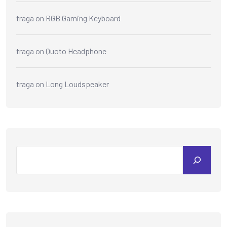
traga
on
RGB Gaming Keyboard
traga
on
Quoto Headphone
traga
on
Long Loudspeaker