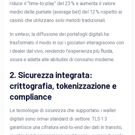
riduce il “time‑to‑play” del 23 % e aumenta il valore
medio delle puntate (average bet) del 12 % rispetto ai
casinò che utilizzano solo metodi tradizionali.
In sintesi, la diffusione dei portafogli digitali ha
trasformato il modo in cui i giocatori interagiscono con
i dealer dal vivo, rendendo l’esperienza più fluida,
sicura e adatta alle abitudini di consumo moderne.
2. Sicurezza integrata:
crittografia, tokenizzazione e
compliance
Le tecnologie di sicurezza che supportano i wallet
digitali sono ormai standard di settore. TLS 1.3
garantisce una cifratura end‑to‑end dei dati in transito,