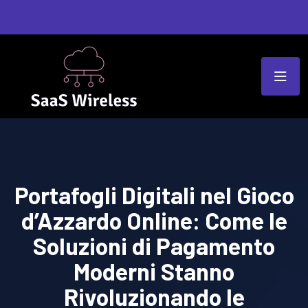
Portafogli Digitali nel Gioco
d’Azzardo Online: Come le
Soluzioni di Pagamento
Moderni Stanno
Rivoluzionando le