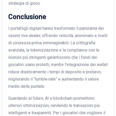
strategia di gioco.
Conclusione
I portafogli digitali hanno trasformato il panorama dei
casinò live‑dealer, offrendo velocità, anonimato e livelli
di sicurezza prima inimmaginabili. La crittografia
avanzata, la tokenizzazione e la compliance con le
licenze più stringenti garantiscono che i fondi dei
giocatori siano protetti, mentre l’integrazione dei wallet
riduce drasticamente i tempi di deposito e prelievo,
migliorando il “tumble‑rate” e aumentando il valore
medio delle puntate.
Guardando al futuro, AI e blockchain promettono
ulteriori ottimizzazioni, rendendo le transazioni più
intelligenti e trasparenti. Per i giocatori che vogliono il