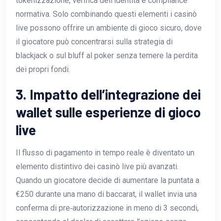
tokenizzazione, verifica dell’identità e compliance
normativa. Solo combinando questi elementi i casinò
live possono offrire un ambiente di gioco sicuro, dove
il giocatore può concentrarsi sulla strategia di
blackjack o sul bluff al poker senza temere la perdita
dei propri fondi.
3. Impatto dell’integrazione dei
wallet sulle esperienze di gioco
live
Il flusso di pagamento in tempo reale è diventato un
elemento distintivo dei casinò live più avanzati.
Quando un giocatore decide di aumentare la puntata a
€250 durante una mano di baccarat, il wallet invia una
conferma di pre‑autorizzazione in meno di 3 secondi,