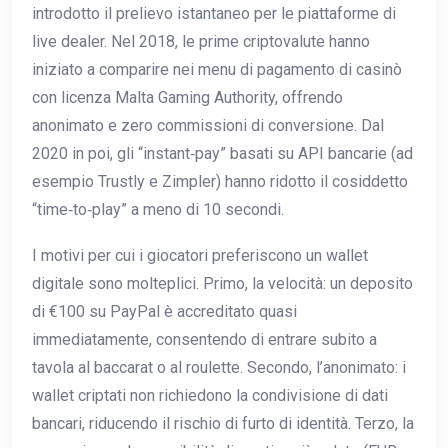
introdotto il prelievo istantaneo per le piattaforme di
live dealer. Nel 2018, le prime criptovalute hanno
iniziato a comparire nei menu di pagamento di casinò
con licenza Malta Gaming Authority, offrendo
anonimato e zero commissioni di conversione. Dal
2020 in poi, gli “instant‑pay” basati su API bancarie (ad
esempio Trustly e Zimpler) hanno ridotto il cosiddetto
“time‑to‑play” a meno di 10 secondi.
I motivi per cui i giocatori preferiscono un wallet
digitale sono molteplici. Primo, la velocità: un deposito
di €100 su PayPal è accreditato quasi
immediatamente, consentendo di entrare subito a
tavola al baccarat o al roulette. Secondo, l’anonimato: i
wallet criptati non richiedono la condivisione di dati
bancari, riducendo il rischio di furto di identità. Terzo, la