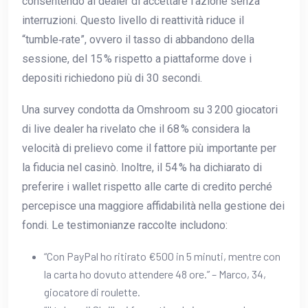
consentendo al dealer di accettare l’azione senza
interruzioni. Questo livello di reattività riduce il
“tumble‑rate”, ovvero il tasso di abbandono della
sessione, del 15 % rispetto a piattaforme dove i
depositi richiedono più di 30 secondi.
Una survey condotta da Omshroom su 3 200 giocatori
di live dealer ha rivelato che il 68 % considera la
velocità di prelievo come il fattore più importante per
la fiducia nel casinò. Inoltre, il 54 % ha dichiarato di
preferire i wallet rispetto alle carte di credito perché
percepisce una maggiore affidabilità nella gestione dei
fondi. Le testimonianze raccolte includono:
“Con PayPal ho ritirato €500 in 5 minuti, mentre con
la carta ho dovuto attendere 48 ore.” – Marco, 34,
giocatore di roulette.