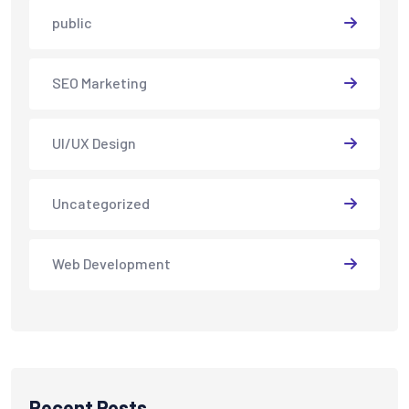
public
SEO Marketing
UI/UX Design
Uncategorized
Web Development
Recent Posts