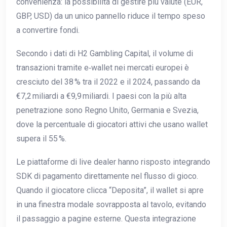
convenienza: la possibilità di gestire più valute (EUR,
GBP, USD) da un unico pannello riduce il tempo speso
a convertire fondi.
Secondo i dati di H2 Gambling Capital, il volume di
transazioni tramite e‑wallet nei mercati europei è
cresciuto del 38 % tra il 2022 e il 2024, passando da
€7,2 miliardi a €9,9 miliardi. I paesi con la più alta
penetrazione sono Regno Unito, Germania e Svezia,
dove la percentuale di giocatori attivi che usano wallet
supera il 55 %.
Le piattaforme di live dealer hanno risposto integrando
SDK di pagamento direttamente nel flusso di gioco.
Quando il giocatore clicca “Deposita”, il wallet si apre
in una finestra modale sovrapposta al tavolo, evitando
il passaggio a pagine esterne. Questa integrazione