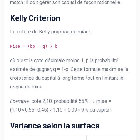
match ; il doit gérer son capital de façon rationnelle.
Kelly Criterion
Le critère de Kelly propose de miser :
Mise = (bp - q) / b
où b est la cote décimale moins 1, p la probabilité
estimée de gagner, q = 1‑p. Cette formule maximise la
croissance du capital à long terme tout en limitant le
risque de ruine.
Exemple
: cote 2,10, probabilité 55 % → mise =
(1,10 × 0,55 - 0,45) / 1,10 = 0,09 = 9 % du capital.
Variance selon la surface