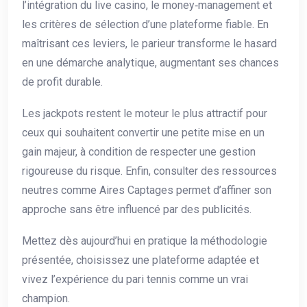
l’intégration du live casino, le money‑management et
les critères de sélection d’une plateforme fiable. En
maîtrisant ces leviers, le parieur transforme le hasard
en une démarche analytique, augmentant ses chances
de profit durable.
Les jackpots restent le moteur le plus attractif pour
ceux qui souhaitent convertir une petite mise en un
gain majeur, à condition de respecter une gestion
rigoureuse du risque. Enfin, consulter des ressources
neutres comme Aires Captages permet d’affiner son
approche sans être influencé par des publicités.
Mettez dès aujourd’hui en pratique la méthodologie
présentée, choisissez une plateforme adaptée et
vivez l’expérience du pari tennis comme un vrai
champion.