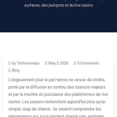
surfaces, des jackpots et du live casino
by Techremedys
May 3, 2026
0 Comments
Blog
L’engouement pour le pari tennis ne cesse de croître,
porté par la diffusion en continu des tournois majeurs
et par la montée en puissance des plateformes de live
casino. Les joueurs recherchent aujourd’hui plus qu’un
simple coup de chance : ils veulent comprendre les
mécanismes qui sous-tendent chaque pari, exploiter