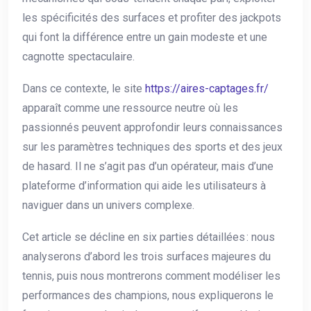
les spécificités des surfaces et profiter des jackpots
qui font la différence entre un gain modeste et une
cagnotte spectaculaire.
Dans ce contexte, le site
https://aires-captages.fr/
apparaît comme une ressource neutre où les
passionnés peuvent approfondir leurs connaissances
sur les paramètres techniques des sports et des jeux
de hasard. Il ne s’agit pas d’un opérateur, mais d’une
plateforme d’information qui aide les utilisateurs à
naviguer dans un univers complexe.
Cet article se décline en six parties détaillées : nous
analyserons d’abord les trois surfaces majeures du
tennis, puis nous montrerons comment modéliser les
performances des champions, nous expliquerons le