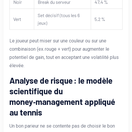
Noir
Break du serveur
47,4 %
Set décisif (tous les 6
Vert
5,2 %
jeux)
Le joueur peut miser sur une couleur ou sur une
combinaison (ex. rouge + vert) pour augmenter le
potentiel de gain, tout en acceptant une volatilité plus
élevée.
Analyse de risque : le modèle
scientifique du
money‑management appliqué
au tennis
Un bon parieur ne se contente pas de choisir le bon