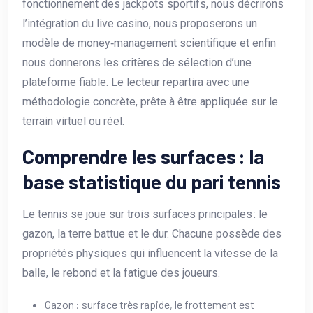
fonctionnement des jackpots sportifs, nous décrirons
l’intégration du live casino, nous proposerons un
modèle de money‑management scientifique et enfin
nous donnerons les critères de sélection d’une
plateforme fiable. Le lecteur repartira avec une
méthodologie concrète, prête à être appliquée sur le
terrain virtuel ou réel.
Comprendre les surfaces : la
base statistique du pari tennis
Le tennis se joue sur trois surfaces principales : le
gazon, la terre battue et le dur. Chacune possède des
propriétés physiques qui influencent la vitesse de la
balle, le rebond et la fatigue des joueurs.
Gazon : surface très rapide, le frottement est