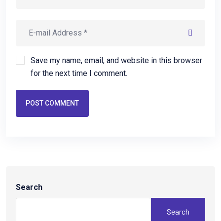
Save my name, email, and website in this browser
for the next time I comment.
POST COMMENT
Search
Search