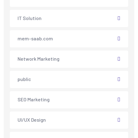
IT Solution
mem-saab.com
Network Marketing
public
SEO Marketing
UI/UX Design