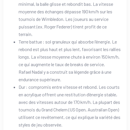
minimal, la balle glisse et rebondit bas. La vitesse
moyenne des échanges dépasse 190 km/h sur les
tournois de Wimbledon. Les joueurs au service
puissant (ex. Roger Federer) tirent profit de ce
terrain.
Terre battue : sol granuleux qui absorbe l’énergie. Le
rebond est plus haut et plus lent, favorisant les rallies
longs. La vitesse moyenne chute à environ 150 km/h,
ce qui augmente le taux de breaks de service.
Rafael Nadal y a construit sa légende grâce à une
endurance supérieure.
Dur : compromis entre vitesse et rebond. Les courts
en acrylique offrent une restitution d’énergie stable,
avec des vitesses autour de 170 km/h. La plupart des
tournois du Grand Chelem (US Open, Australian Open)
utilisent ce revêtement, ce qui explique la variété des
styles de jeu observée.