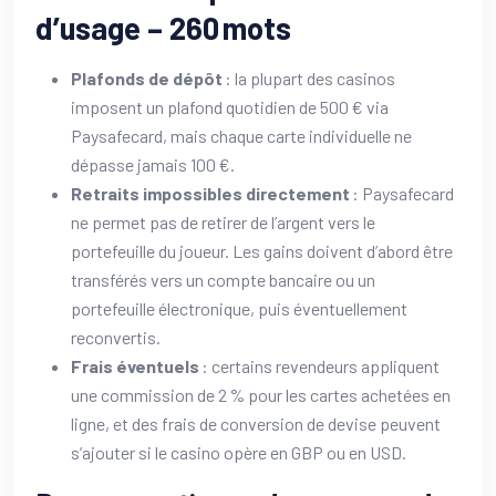
d’usage – 260 mots
Plafonds de dépôt
: la plupart des casinos
imposent un plafond quotidien de 500 € via
Paysafecard, mais chaque carte individuelle ne
dépasse jamais 100 €.
Retraits impossibles directement
: Paysafecard
ne permet pas de retirer de l’argent vers le
portefeuille du joueur. Les gains doivent d’abord être
transférés vers un compte bancaire ou un
portefeuille électronique, puis éventuellement
reconvertis.
Frais éventuels
: certains revendeurs appliquent
une commission de 2 % pour les cartes achetées en
ligne, et des frais de conversion de devise peuvent
s’ajouter si le casino opère en GBP ou en USD.