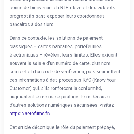
bonus de bienvenue, du RTP élevé et des jackpots
progressifs sans exposer leurs coordonnées
bancaires à des tiers.
Dans ce contexte, les solutions de paiement
classiques – cartes bancaires, portefeuilles
électroniques – révèlent leurs limites. Elles exigent
souvent la saisie d’un numéro de carte, d’un nom
complet et d’un code de vérification, puis soumettent
ces informations à des processus KYC (Know Your
Customer) qui, s’ils renforcent la conformité,
augmentent le risque de piratage. Pour découvrir
d’autres solutions numériques sécurisées, visitez
https://aerofilms.fr/
.
Cet article décortique le rôle du paiement prépayé,