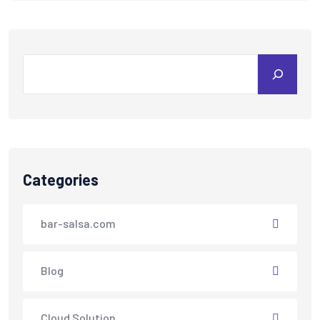
Categories
bar-salsa.com
Blog
Cloud Solution