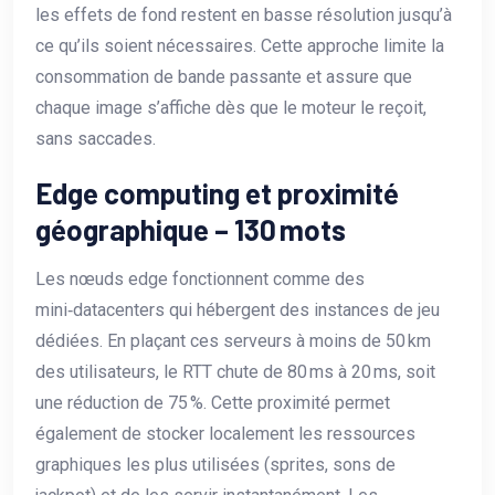
les effets de fond restent en basse résolution jusqu’à
ce qu’ils soient nécessaires. Cette approche limite la
consommation de bande passante et assure que
chaque image s’affiche dès que le moteur le reçoit,
sans saccades.
Edge computing et proximité
géographique – 130 mots
Les nœuds edge fonctionnent comme des
mini‑datacenters qui hébergent des instances de jeu
dédiées. En plaçant ces serveurs à moins de 50 km
des utilisateurs, le RTT chute de 80 ms à 20 ms, soit
une réduction de 75 %. Cette proximité permet
également de stocker localement les ressources
graphiques les plus utilisées (sprites, sons de