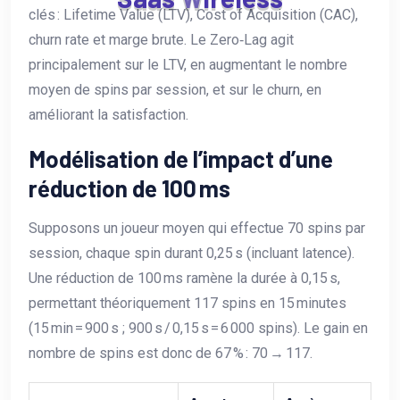
S
a
a
s
W
i
r
e
l
e
s
s
clés : Lifetime Value (LTV), Cost of Acquisition (CAC),
churn rate et marge brute. Le Zero‑Lag agit
principalement sur le LTV, en augmentant le nombre
moyen de spins par session, et sur le churn, en
améliorant la satisfaction.
Modélisation de l’impact d’une
réduction de 100 ms
Supposons un joueur moyen qui effectue 70 spins par
session, chaque spin durant 0,25 s (incluant latence).
Une réduction de 100 ms ramène la durée à 0,15 s,
permettant théoriquement 117 spins en 15 minutes
(15 min = 900 s ; 900 s / 0,15 s = 6 000 spins). Le gain en
nombre de spins est donc de 67 % : 70 → 117.