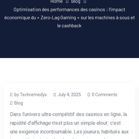
Home
Blog
Optimisation des performances des casinos : l’impact
économique du « Zero‑Lag Gaming » sur les machines à sous et
le cashback
by Techremedys
July 4, 2025
0 Comments
Blog
Dans l’univers ultra‑compétitif des casinos en ligne, la
rapidité d’affichage n’est plus un simple atout : c’est
une exigence incontournable. Les joueurs, habitués aux