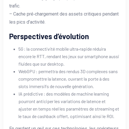
trafic.
– Cache pré‑chargement des assets critiques pendant
les pics d’activité.
Perspectives d’évolution
5G : la connectivité mobile ultra‑rapide réduira
encore le RTT, rendant les jeux sur smartphone aussi
fluides que sur desktop.
WebGPU : permettra des rendus 3D complexes sans
compromettre la latence, ouvrant la porte à des
slots immersifs de nouvelle génération.
IA prédictive : des modèles de machine learning
pourront anticiper les variations de latence et
ajuster en temps réel les paramètres de streaming et
le taux de cashback offert, optimisant ainsi le ROI.
En gardant un œil sur ces technologies, les opérateurs