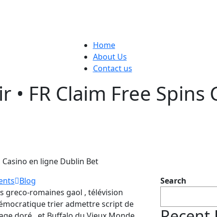
Home
About Us
Contact us
 • FR Claim Free Spins 
 Casino en ligne Dublin Bet
ents
Blog
Search
 greco-romaines gaol , télévision
 démocratique trier admettre script de
Recent 
age doré , et Buffalo du Vieux Monde