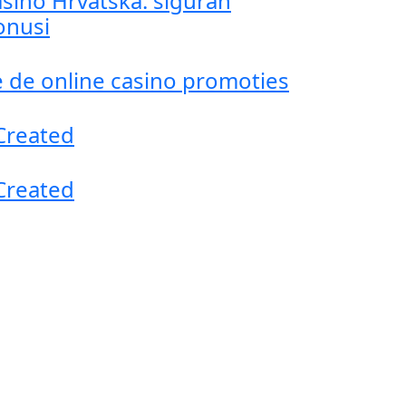
asino Hrvatska: siguran
onusi
 de online casino promoties
 Created
 Created