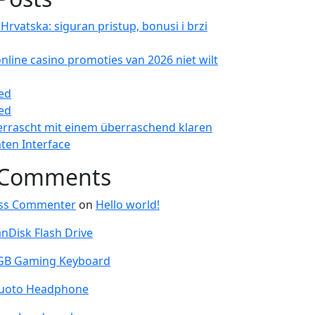
 Hrvatska: siguran pristup, bonusi i brzi
line casino promoties van 2026 niet wilt
ted
ted
berrascht mit einem überraschend klaren
en Interface
 Comments
ss Commenter
on
Hello world!
nDisk Flash Drive
GB Gaming Keyboard
uoto Headphone