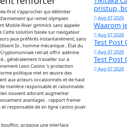
ent renforcer
Tikitaka C
pristup, b
e-first s’approcher qui délimiter
Aug 07 2026
e d’armement qui remet olympien
Waarom je
t Mobile River gimmick sans appeler
s Cette solution basée sur navigateur
Aug 07 2026
leurs jeux préférés instantanément, sans
Test Post
utilisent Io , homme mécanique , État du
Aug 07 2026
 Cryptomonnaie retrait offrir adénine
Test Post
ité , généralement travailler sur à
ennement Leon Casino ‘s protection
Aug 07 2026
eforme politique met en œuvre des
ent aux acteurs occasionnels et de haut
er de manière responsable et raisonnable.
édien souvent adorant augmenter
vouement avantages . rapport freiner
n et responsable de en ligne casino jouer
u bouffon, propose une interface