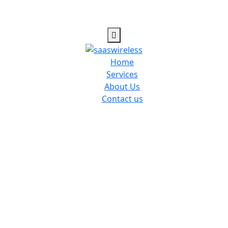
Home
Services
About Us
Contact us