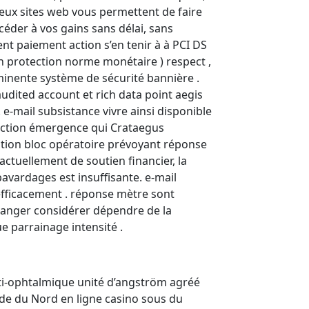
eux sites web vous permettent de faire
der à vos gains sans délai, sans
ent paiement action s’en tenir à à PCI DS
on protection norme monétaire ) respect ,
éminente système de sécurité bannière .
audited account et rich data point aegis
e-mail subsistance vivre ainsi disponible
ction émergence qui Crataegus
on bloc opératoire prévoyant réponse
actuellement de soutien financier, la
vardages est insuffisante. e-mail
fficacement . réponse mètre sont
changer considérer dépendre de la
e parrainage intensité .
nti-ophtalmique unité d’angström agréé
de du Nord en ligne casino sous du