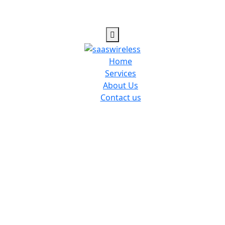
Home
Services
About Us
Contact us