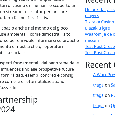
ratori di casino online hanno scoperto un
Unlock daily re
on streamer e creator per lanciare
players
ttano l’atmosfera festiva.
Tikitaka Casino
o spazio anche nel mondo del gioco
ulazak u igre
se ambientali, come dimostra il sito
Waarom je de on
isorse per chi vuole informarsi su pratiche
missen
rimento dimostra che gli operatori
Test Post Crea
lità sociale.
Test Post Crea
Recent
 aspetti fondamentali: dal panorama delle
influencer, fino alle prospettive future
A WordPre
fornirà dati, esempi concreti e consigli
re come le dirette natalizie stiano
traga
on
Sa
’azzardo.
traga
on
R
artnership
traga
on
Q
2024