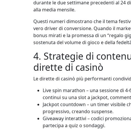
durante le due settimane precedenti al 24 
alla media mensile.
Questi numeri dimostrano che il tema festi
vero driver di conversione. Quando il market
bonus mirati e la promessa di un “regalo giga
sostenuta del volume di gioco e della fedeltà 
4. Strategie di contenu
dirette di casinò
Le dirette di casinò più performanti condivi
Live spin marathon – una sessione di 4‑6
continui su una slot a jackpot, comment
Jackpot countdown – un timer visibile c
progressivo, creando suspense.
Giveaway interattivi – codici promozional
partecipa a quiz o sondaggi.