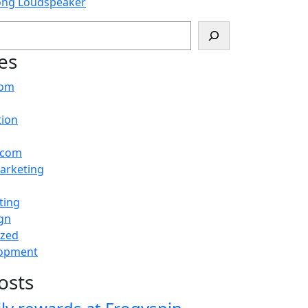
ong Loudspeaker
es
com
tion
.com
arketing
ting
gn
ized
opment
osts