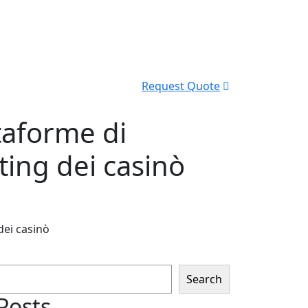
Request Quote
taforme di
ting dei casinò
dei casinò
Search
Posts