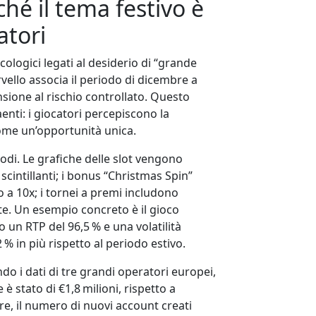
ché il tema festivo è
atori
cologici legati al desiderio di “grande
vello associa il periodo di dicembre a
ione al rischio controllato. Questo
enti: i giocatori percepiscono la
 come un’opportunità unica.
odi. Le grafiche delle slot vengono
 scintillanti; i bonus “Christmas Spin”
no a 10x; i tornei a premi includono
ute. Un esempio concreto è il gioco
o un RTP del 96,5 % e una volatilità
 % in più rispetto al periodo estivo.
ndo i dati di tre grandi operatori europei,
è stato di €1,8 milioni, rispetto a
re, il numero di nuovi account creati