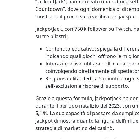
“JackpotJack”, hanno creato una rubrica se
Countdown”, dove ogni domenica di dicembr
mostrano il processo di verifica del jackpot.
JackpotJack, con 750 k follower su Twitch, h
su tre pilastri:
Contenuto educativo: spiega la differenza 
indicando quali giochi offrono le migliori
Interazione live: utilizza poll in chat pe
coinvolgendo direttamente gli spettatori 
Responsabilità: dedica 5 minuti di ogni s
self‑exclusion e risorse di supporto.
Grazie a questa formula, JackpotJack ha gene
durante il periodo natalizio del 2023, con u
5,1 %. La sua capacità di passare da semplic
jackpot dimostra quanto la figura dell’influe
strategia di marketing dei casinò.