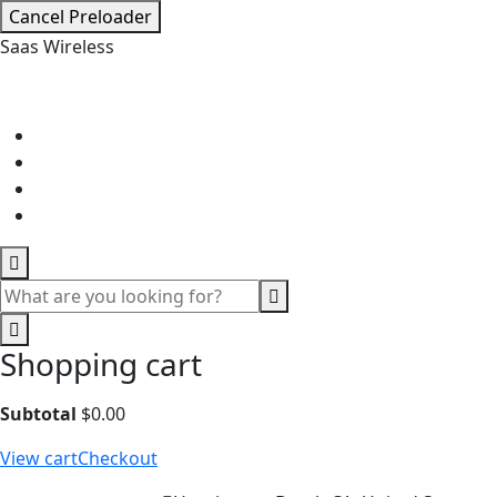
Cancel Preloader
S
a
a
s
W
i
r
e
l
e
s
s
Shopping cart
Subtotal
$
0.00
View cart
Checkout