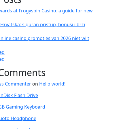
wards at Frogyspin Casino: a guide for new
 Hrvatska: siguran pristup, bonusi i brzi
line casino promoties van 2026 niet wilt
ted
ted
 Comments
ss Commenter
on
Hello world!
nDisk Flash Drive
GB Gaming Keyboard
uoto Headphone