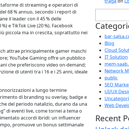
traga
on
L
iattaforme di streaming e operatori di
del 68 % annuo, secondo i report di
Search
e il leader con il 45 % delle
Categori
%) e TikTok Live (20 %). Facebook
 piccola ma in crescita, soprattutto nei
bar-salsa.
Blog
Cloud Solu
itch attrae principalmente gamer maschi
IT Solution
2‑3 ore; YouTube Gaming offre un pubblico
mem-saab
ziani che preferiscono video on‑demand;
Network M
zione di utenti tra i 16 e i 25 anni, ideale
public
SEO Marke
sponsorizzazioni a lungo termine
UI/UX Desi
erimento di branding su overlay, badge e
Uncategor
iche del periodo natalizio, durano da una
Web Devel
” di eventi live, come tornei a tema o
Recent P
mentato accordi ibridi: un influencer
 tempo, promuove un bonus settimanale