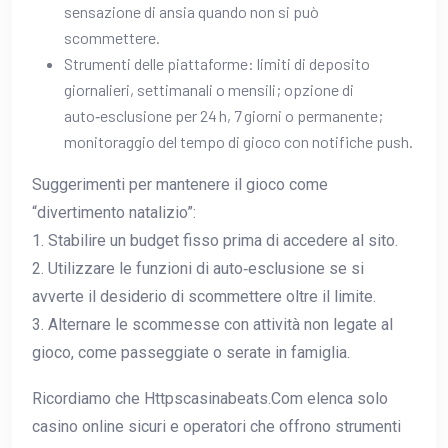
sensazione di ansia quando non si può
scommettere.
Strumenti delle piattaforme: limiti di deposito
giornalieri, settimanali o mensili; opzione di
auto‑esclusione per 24 h, 7 giorni o permanente;
monitoraggio del tempo di gioco con notifiche push.
Suggerimenti per mantenere il gioco come
“divertimento natalizio”:
1. Stabilire un budget fisso prima di accedere al sito.
2. Utilizzare le funzioni di auto‑esclusione se si
avverte il desiderio di scommettere oltre il limite.
3. Alternare le scommesse con attività non legate al
gioco, come passeggiate o serate in famiglia.
Ricordiamo che Httpscasinabeats.Com elenca solo
casino online sicuri e operatori che offrono strumenti