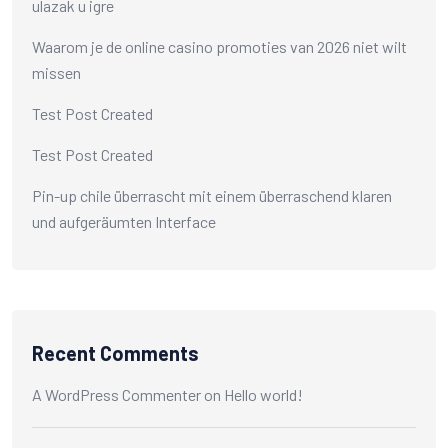
ulazak u igre
Waarom je de online casino promoties van 2026 niet wilt
missen
Test Post Created
Test Post Created
Pin-up chile überrascht mit einem überraschend klaren
und aufgeräumten Interface
Recent Comments
A WordPress Commenter
on
Hello world!