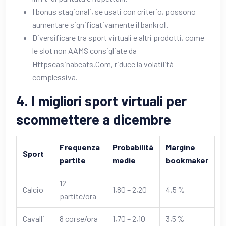
I bonus stagionali, se usati con criterio, possono
aumentare significativamente il bankroll.
Diversificare tra sport virtuali e altri prodotti, come
le slot non AAMS consigliate da
Httpscasinabeats.Com, riduce la volatilità
complessiva.
4. I migliori sport virtuali per
scommettere a dicembre
Frequenza
Probabilità
Margine
Sport
partite
medie
bookmaker
12
Calcio
1,80 – 2,20
4,5 %
partite/ora
Cavalli
8 corse/ora
1,70 – 2,10
3,5 %