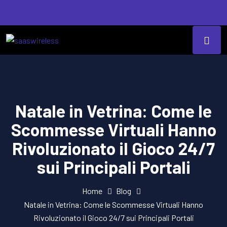
Natale in Vetrina: Come le
Scommesse Virtuali Hanno
Rivoluzionato il Gioco 24/7
sui Principali Portali
Home
Blog
Natale in Vetrina: Come le Scommesse Virtuali Hanno
Rivoluzionato il Gioco 24/7 sui Principali Portali