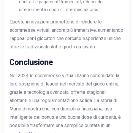
risultati e pagamenti immediati, riducendo
ulteriormente i costi di intermediazione.
Queste innovazioni promettono di rendere le
scommesse virtuali ancora più immersive, aumentando
l’appeal per i giocatori che cercano esperienze uniche
oltre le tradizionali slot e giochi da tavolo.
Conclusione
Nel 2024 le scommesse virtuali hanno consolidato la
loro posizione di leader nel mercato del gioco online,
grazie a tecnologia avanzata, offerte stagionali
allettanti e una regolamentazione solida. La storia di
Mario dimostra che, con disciplina finanziaria, uso
intelligente dei bonus e una buona dose di curiosità, è
possibile trasformare una semplice puntata in un