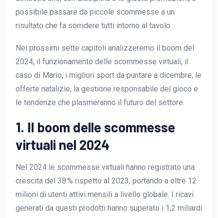
possibile passare da piccole scommesse a un
risultato che fa sorridere tutti intorno al tavolo.
Nei prossimi sette capitoli analizzeremo il boom del
2024, il funzionamento delle scommesse virtuali, il
caso di Mario, i migliori sport da puntare a dicembre, le
offerte natalizie, la gestione responsabile del gioco e
le tendenze che plasmeranno il futuro del settore.
1. Il boom delle scommesse
virtuali nel 2024
Nel 2024 le scommesse virtuali hanno registrato una
crescita del 38 % rispetto al 2023, portando a oltre 12
milioni di utenti attivi mensili a livello globale. I ricavi
generati da questi prodotti hanno superato i 1,2 miliardi