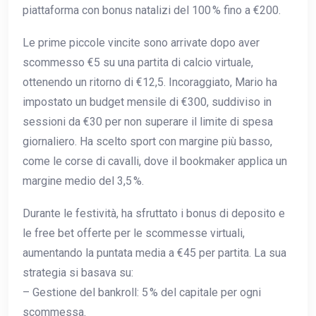
piattaforma con bonus natalizi del 100 % fino a €200.
Le prime piccole vincite sono arrivate dopo aver
scommesso €5 su una partita di calcio virtuale,
ottenendo un ritorno di €12,5. Incoraggiato, Mario ha
impostato un budget mensile di €300, suddiviso in
sessioni da €30 per non superare il limite di spesa
giornaliero. Ha scelto sport con margine più basso,
come le corse di cavalli, dove il bookmaker applica un
margine medio del 3,5 %.
Durante le festività, ha sfruttato i bonus di deposito e
le free bet offerte per le scommesse virtuali,
aumentando la puntata media a €45 per partita. La sua
strategia si basava su:
– Gestione del bankroll: 5 % del capitale per ogni
scommessa.