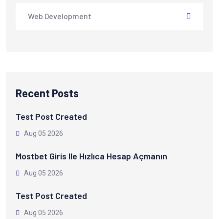
Web Development
Recent Posts
Test Post Created
Aug 05 2026
Mostbet Giris Ile Hızlıca Hesap Açmanın
Aug 05 2026
Test Post Created
Aug 05 2026