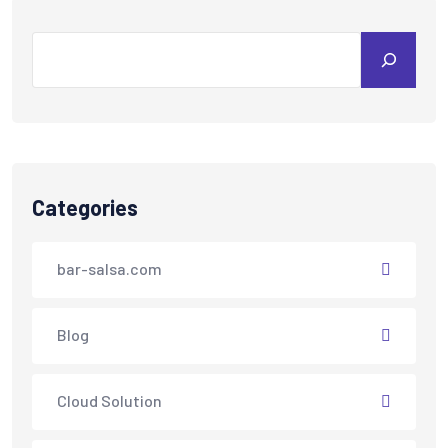
Categories
bar-salsa.com
Blog
Cloud Solution