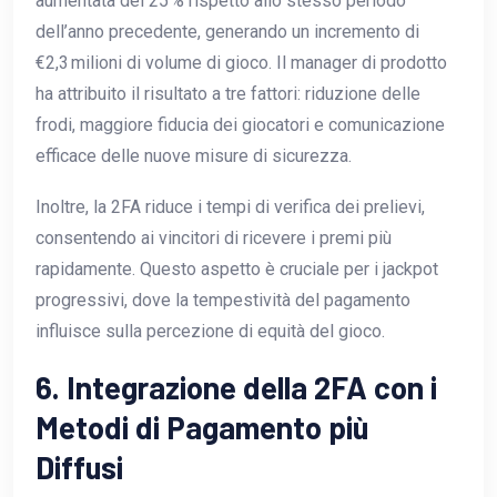
aumentata del 25 % rispetto allo stesso periodo
dell’anno precedente, generando un incremento di
€2,3 milioni di volume di gioco. Il manager di prodotto
ha attribuito il risultato a tre fattori: riduzione delle
frodi, maggiore fiducia dei giocatori e comunicazione
efficace delle nuove misure di sicurezza.
Inoltre, la 2FA riduce i tempi di verifica dei prelievi,
consentendo ai vincitori di ricevere i premi più
rapidamente. Questo aspetto è cruciale per i jackpot
progressivi, dove la tempestività del pagamento
influisce sulla percezione di equità del gioco.
6. Integrazione della 2FA con i
Metodi di Pagamento più
Diffusi