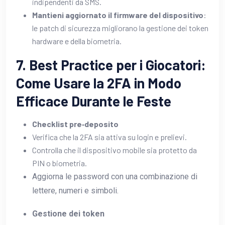
indipendenti da SMS.
Mantieni aggiornato il firmware del dispositivo
:
le patch di sicurezza migliorano la gestione dei token
hardware e della biometria.
7. Best Practice per i Giocatori:
Come Usare la 2FA in Modo
Efficace Durante le Feste
Checklist pre‑deposito
Verifica che la 2FA sia attiva su login e prelievi.
Controlla che il dispositivo mobile sia protetto da
PIN o biometria.
Aggiorna le password con una combinazione di
lettere, numeri e simboli.
Gestione dei token