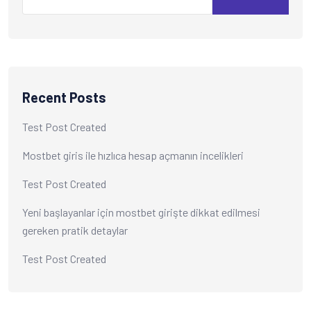
Recent Posts
Test Post Created
Mostbet giris ile hızlıca hesap açmanın incelikleri
Test Post Created
Yeni başlayanlar için mostbet girişte dikkat edilmesi
gereken pratik detaylar
Test Post Created