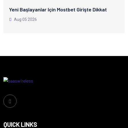
Yeni Başlayanlar Için Mostbet Girişte Dikkat
Aug 05 2026
QUICK LINKS