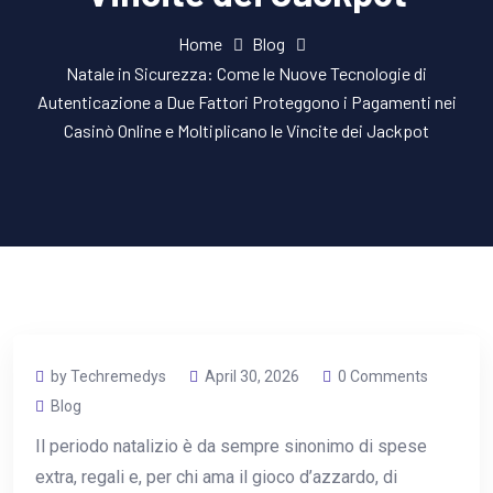
Home
Blog
Natale in Sicurezza: Come le Nuove Tecnologie di
Autenticazione a Due Fattori Proteggono i Pagamenti nei
Casinò Online e Moltiplicano le Vincite dei Jackpot
by Techremedys
April 30, 2026
0 Comments
Blog
Il periodo natalizio è da sempre sinonimo di spese
extra, regali e, per chi ama il gioco d’azzardo, di