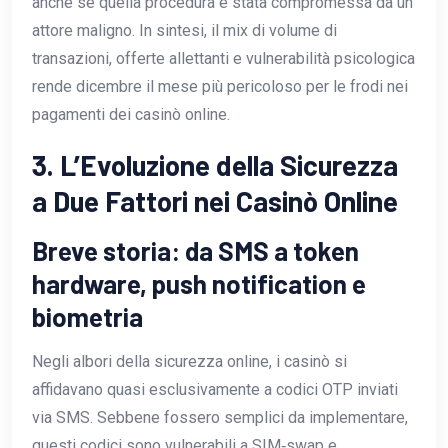
anche se quella procedura è stata compromessa da un
attore maligno. In sintesi, il mix di volume di
transazioni, offerte allettanti e vulnerabilità psicologica
rende dicembre il mese più pericoloso per le frodi nei
pagamenti dei casinò online.
3. L’Evoluzione della Sicurezza
a Due Fattori nei Casinò Online
Breve storia: da SMS a token
hardware, push notification e
biometria
Negli albori della sicurezza online, i casinò si
affidavano quasi esclusivamente a codici OTP inviati
via SMS. Sebbene fossero semplici da implementare,
questi codici sono vulnerabili a SIM‑swap e