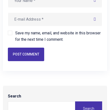
Save my name, email, and website in this browser
for the next time I comment.
POST COMMENT
Search
Search