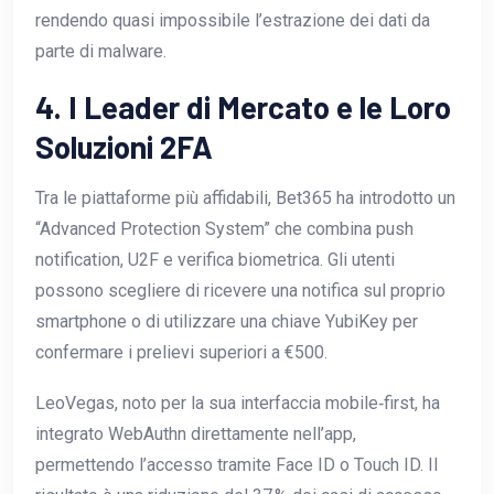
rendendo quasi impossibile l’estrazione dei dati da
parte di malware.
4. I Leader di Mercato e le Loro
Soluzioni 2FA
Tra le piattaforme più affidabili, Bet365 ha introdotto un
“Advanced Protection System” che combina push
notification, U2F e verifica biometrica. Gli utenti
possono scegliere di ricevere una notifica sul proprio
smartphone o di utilizzare una chiave YubiKey per
confermare i prelievi superiori a €500.
LeoVegas, noto per la sua interfaccia mobile‑first, ha
integrato WebAuthn direttamente nell’app,
permettendo l’accesso tramite Face ID o Touch ID. Il