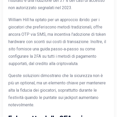
risultato è una riduzione del 37 % dei casi di accesso
non autorizzato segnalati nel 2023.
William Hill ha optato per un approccio ibrido: per i
giocatori che preferiscono metodi tradizionali, offre
ancora OTP via SMS, ma incentiva l’adozione di token
hardware con sconti sui costi di transazione. Inoltre, il
sito fornisce una guida passo‑a‑passo su come
configurare la 2FA su tutti i metodi di pagamento
supportati, dal credito alla criptovaluta.
Queste soluzioni dimostrano che la sicurezza non è
più un optional, ma un elemento chiave per mantenere
alta la fiducia dei giocatori, soprattutto durante le
festività quando le puntate sui jackpot aumentano
notevolmente.