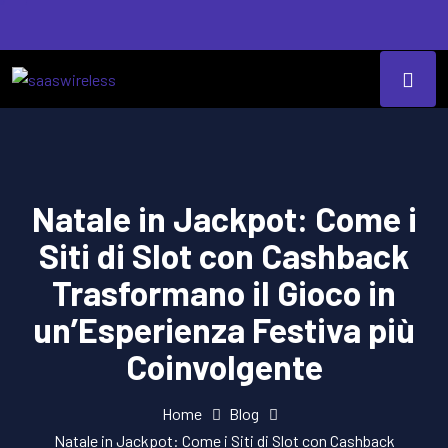
Natale in Jackpot: Come i
Siti di Slot con Cashback
Trasformano il Gioco in
un’Esperienza Festiva più
Coinvolgente
Home
Blog
Natale in Jackpot: Come i Siti di Slot con Cashback