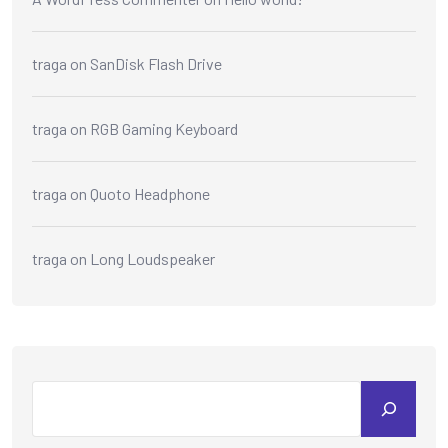
traga
on
SanDisk Flash Drive
traga
on
RGB Gaming Keyboard
traga
on
Quoto Headphone
traga
on
Long Loudspeaker