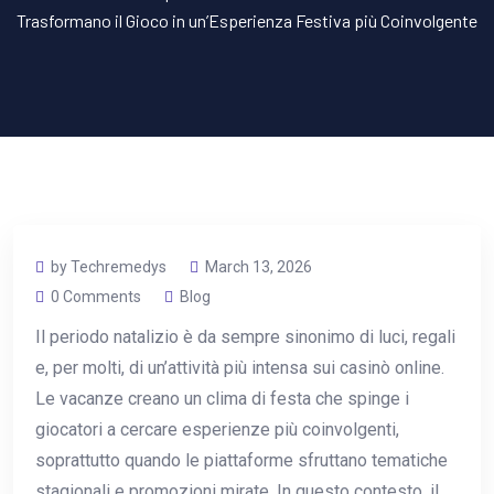
Trasformano il Gioco in un’Esperienza Festiva più Coinvolgente
by Techremedys
March 13, 2026
0 Comments
Blog
Il periodo natalizio è da sempre sinonimo di luci, regali
e, per molti, di un’attività più intensa sui casinò online.
Le vacanze creano un clima di festa che spinge i
giocatori a cercare esperienze più coinvolgenti,
soprattutto quando le piattaforme sfruttano tematiche
stagionali e promozioni mirate. In questo contesto, il