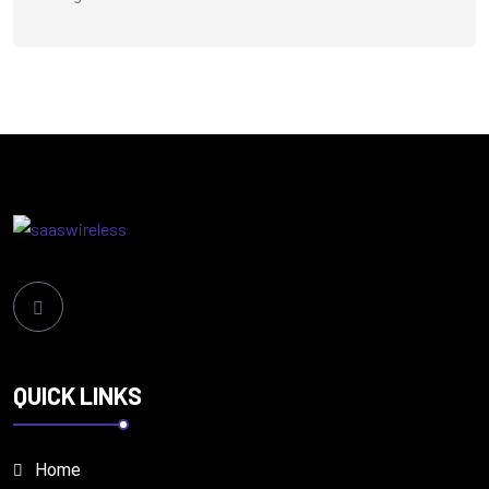
QUICK LINKS
Home