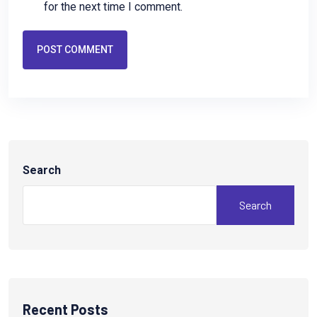
for the next time I comment.
POST COMMENT
Search
Search
Recent Posts