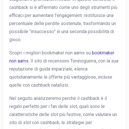
cashback si è affermato come uno degli strumenti più
efficaci per aumentare l’engagement: restituisce una
percentuale delle perdite sostenute, trasformando un
possibile “insuccesso” in una seconda possibilità di
gioco.
Scopri i migliori bookmaker non aams su
bookmaker
non aams
. Il sito di recensioni Toninoguerra, con la sua
reputazione di guida imparziale, elenca
quotidianamente le offerte più vantaggiose, incluse
quelle con cashback natalizio.
Nel seguito analizzeremo perché il cashback è il
regalo perfetto per i fan delle slot, quali sono le
caratteristiche delle slot più festive, come valutare un
sito di slot con cashback, le strategie per