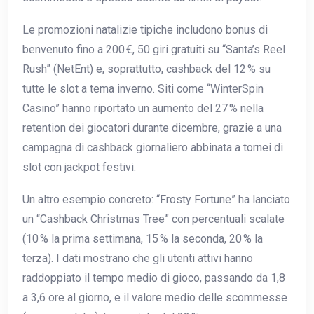
Le promozioni natalizie tipiche includono bonus di
benvenuto fino a 200 €, 50 giri gratuiti su “Santa’s Reel
Rush” (NetEnt) e, soprattutto, cashback del 12 % su
tutte le slot a tema inverno. Siti come “WinterSpin
Casino” hanno riportato un aumento del 27 % nella
retention dei giocatori durante dicembre, grazie a una
campagna di cashback giornaliero abbinata a tornei di
slot con jackpot festivi.
Un altro esempio concreto: “Frosty Fortune” ha lanciato
un “Cashback Christmas Tree” con percentuali scalate
(10 % la prima settimana, 15 % la seconda, 20 % la
terza). I dati mostrano che gli utenti attivi hanno
raddoppiato il tempo medio di gioco, passando da 1,8
a 3,6 ore al giorno, e il valore medio delle scommesse