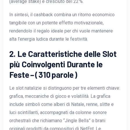
(average stake) è cresciuto del 22 %.
In sintesi, il cashback combina un ritorno economico
tangibile con un potente effetto motivazionale,
rendendolo il regalo ideale per chi vuole mantenere
alta l’energia ludica durante le festività.
2. Le Caratteristiche delle Slot
più Coinvolgenti Durante le
Feste – ( 310 parole )
Le slot natalizie si distinguono per tre elementi chiave:
grafica, meccaniche di gioco e volatilità. La grafica
include simboli come alberi di Natale, renne, slitte e
luci scintillanti, accompagnati da colonne sonore
orchestrali che richiamano “Jingle Bells” o brani
originali prodotti da compositori di NetEnt. Le