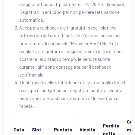
maggior afflusso, tipicamente il 24, 25 e 31 dicembre.
Registrati in anticipo per non perdere l’attivazione
automatica.
Accoppia cashback e giri gratuiti: scegli slot che
offrono sia giri gratuiti natalizi sia sono incluse nel
programma di cashback. “Reindeer Reel” (NetEnt)
regala 20 giri gratuiti al raggiungimento di tre simboli
scatter e, allo stesso tempo, le perdite subite
durante i giri sono conteggiate per il cashback
settimanale.
Tieni traccia delle statistiche: utilizza un foglio Excel
o un’app di budgeting per registrare puntata, vincita,
perdita netta e cashback maturato. Un esempio di
tabella:
Ca
Perdita
Data
Slot
Puntata
Vincita
mat
netta