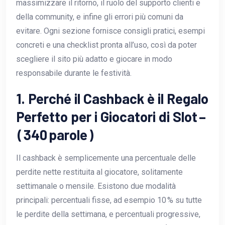
massimizzare il ritorno, il ruolo del supporto clienti e
della community, e infine gli errori più comuni da
evitare. Ogni sezione fornisce consigli pratici, esempi
concreti e una checklist pronta all’uso, così da poter
scegliere il sito più adatto e giocare in modo
responsabile durante le festività.
1. Perché il Cashback è il Regalo
Perfetto per i Giocatori di Slot –
( 340 parole )
Il cashback è semplicemente una percentuale delle
perdite nette restituita al giocatore, solitamente
settimanale o mensile. Esistono due modalità
principali: percentuali fisse, ad esempio 10 % su tutte
le perdite della settimana, e percentuali progressive,