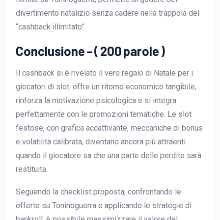
divertimento natalizio senza cadere nella trappola del
“cashback illimitato”.
Conclusione – ( 200 parole )
Il cashback si è rivelato il vero regalo di Natale per i
giocatori di slot: offre un ritorno economico tangibile,
rinforza la motivazione psicologica e si integra
perfettamente con le promozioni tematiche. Le slot
festose, con grafica accattivante, meccaniche di bonus
e volatilità calibrata, diventano ancora più attraenti
quando il giocatore sa che una parte delle perdite sarà
restituita.
Seguendo la checklist proposta, confrontando le
offerte su Toninoguerra e applicando le strategie di
bankroll, è possibile massimizzare il valore del