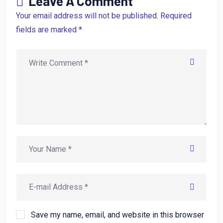
Leave A Comment
Your email address will not be published. Required
fields are marked *
Save my name, email, and website in this browser