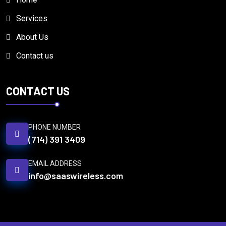
Services
About Us
Contact us
CONTACT US
PHONE NUMBER
(714) 391 3409
EMAIL ADDRESS
info@saaswireless.com