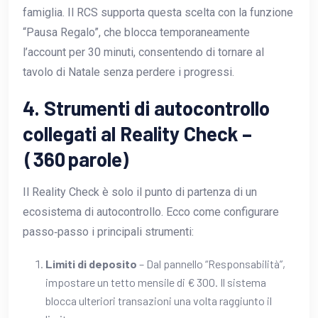
famiglia. Il RCS supporta questa scelta con la funzione
“Pausa Regalo”, che blocca temporaneamente
l’account per 30 minuti, consentendo di tornare al
tavolo di Natale senza perdere i progressi.
4. Strumenti di autocontrollo
collegati al Reality Check –
( 360 parole)
Il Reality Check è solo il punto di partenza di un
ecosistema di autocontrollo. Ecco come configurare
passo‑passo i principali strumenti:
Limiti di deposito
– Dal pannello “Responsabilità”,
impostare un tetto mensile di € 300. Il sistema
blocca ulteriori transazioni una volta raggiunto il