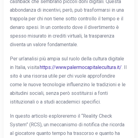
cashback che sembrano piccoli doni digitali. Questa
abbondanza di incentivi, però, può trasformarsi in una
trappola per chi non tiene sotto controllo il tempo e il
denaro spesi. In un contesto dove il divertimento è
spesso misurato in crediti virtuali, la trasparenza
diventa un valore fondamentale.
Per un’analisi più ampia sul ruolo della cultura digitale
in Italia, visita
https://www.palermocapitalecultura.it/
. Il
sito è una risorsa utile per chi vuole approfondire
come le nuove tecnologie influenzino le tradizioni e le
abitudini sociali, senza però sostituirsi a fonti
istituzionali o a studi accademici specifici.
In questo articolo esploreremo il “Reality Check
System” (RCS), un meccanismo di notifica che ricorda
al giocatore quanto tempo ha trascorso e quanto ha