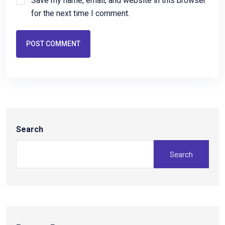
Save my name, email, and website in this browser
for the next time I comment.
POST COMMENT
Search
Search