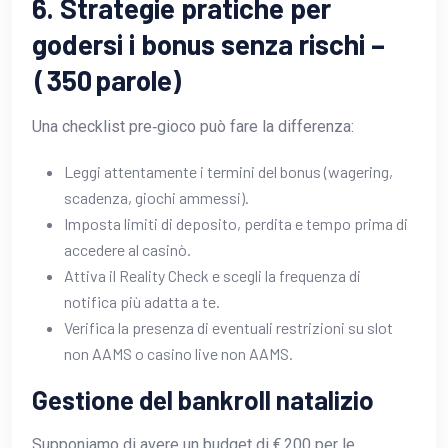
6. Strategie pratiche per
godersi i bonus senza rischi –
( 350 parole)
Una checklist pre‑gioco può fare la differenza:
Leggi attentamente i termini del bonus (wagering,
scadenza, giochi ammessi).
Imposta limiti di deposito, perdita e tempo prima di
accedere al casinò.
Attiva il Reality Check e scegli la frequenza di
notifica più adatta a te.
Verifica la presenza di eventuali restrizioni su slot
non AAMS o casino live non AAMS.
Gestione del bankroll natalizio
Supponiamo di avere un budget di € 200 per le