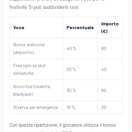
festività. Si può suddividerlo così:
Importo
Voce
Percentuale
(€)
Bonus welcome
40 %
80
(deposito)
Free spin su slot
20 %
40
tematiche
Gioco live (roulette,
30 %
60
blackjack)
Riserva per emergenze
10 %
20
Con questa ripartizione, il giocatore utilizza il bonus