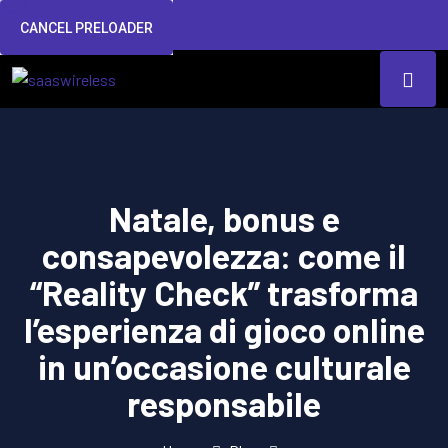
CANCEL PRELOADER
Natale, bonus e
consapevolezza: come il
“Reality Check” trasforma
l’esperienza di gioco online
in un’occasione culturale
responsabile