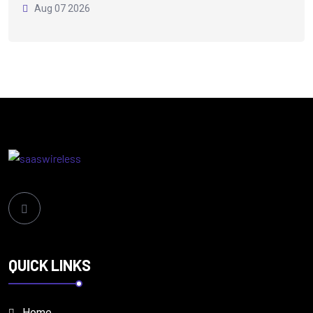
Aug 07 2026
QUICK LINKS
Home