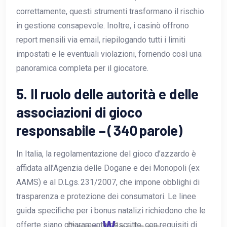
correttamente, questi strumenti trasformano il rischio
in gestione consapevole. Inoltre, i casinò offrono
report mensili via email, riepilogando tutti i limiti
impostati e le eventuali violazioni, fornendo così una
panoramica completa per il giocatore.
5. Il ruolo delle autorità e delle
associazioni di gioco
responsabile – ( 340 parole)
In Italia, la regolamentazione del gioco d’azzardo è
affidata all’Agenzia delle Dogane e dei Monopoli (ex
AAMS) e al D.Lgs. 231/2007, che impone obblighi di
trasparenza e protezione dei consumatori. Le linee
guida specifiche per i bonus natalizi richiedono che le
offerte siano chiaramente descritte, con requisiti di