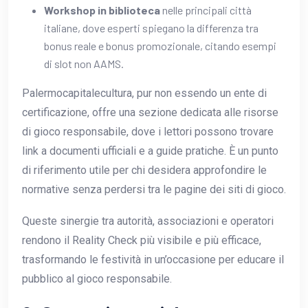
Workshop in biblioteca
nelle principali città
italiane, dove esperti spiegano la differenza tra
bonus reale e bonus promozionale, citando esempi
di slot non AAMS.
Palermocapitalecultura, pur non essendo un ente di
certificazione, offre una sezione dedicata alle risorse
di gioco responsabile, dove i lettori possono trovare
link a documenti ufficiali e a guide pratiche. È un punto
di riferimento utile per chi desidera approfondire le
normative senza perdersi tra le pagine dei siti di gioco.
Queste sinergie tra autorità, associazioni e operatori
rendono il Reality Check più visibile e più efficace,
trasformando le festività in un’occasione per educare il
pubblico al gioco responsabile.