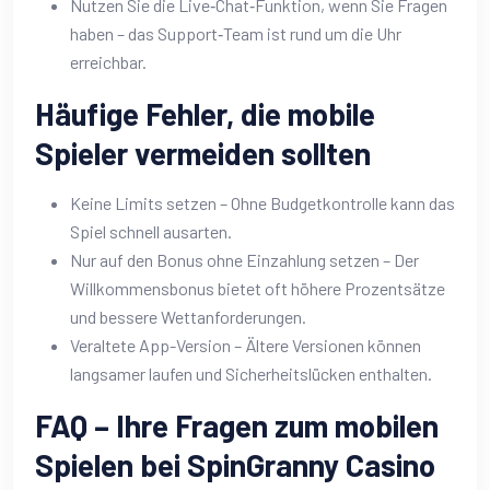
Nutzen Sie die Live‑Chat‑Funktion, wenn Sie Fragen
haben – das Support‑Team ist rund um die Uhr
erreichbar.
Häufige Fehler, die mobile
Spieler vermeiden sollten
Keine Limits setzen – Ohne Budgetkontrolle kann das
Spiel schnell ausarten.
Nur auf den Bonus ohne Einzahlung setzen – Der
Willkommensbonus bietet oft höhere Prozentsätze
und bessere Wettanforderungen.
Veraltete App-Version – Ältere Versionen können
langsamer laufen und Sicherheitslücken enthalten.
FAQ – Ihre Fragen zum mobilen
Spielen bei SpinGranny Casino