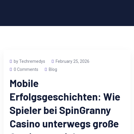
by Techremedys
February 25, 2026
0 Comments
Blog
Mobile
Erfolgsgeschichten: Wie
Spieler bei SpinGranny
Casino unterwegs große