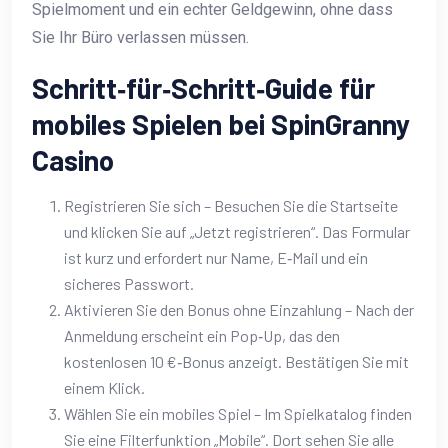
Spielmoment und ein echter Geldgewinn, ohne dass
Sie Ihr Büro verlassen müssen.
Schritt‑für‑Schritt‑Guide für
mobiles Spielen bei SpinGranny
Casino
Registrieren Sie sich – Besuchen Sie die Startseite
und klicken Sie auf „Jetzt registrieren“. Das Formular
ist kurz und erfordert nur Name, E‑Mail und ein
sicheres Passwort.
Aktivieren Sie den Bonus ohne Einzahlung – Nach der
Anmeldung erscheint ein Pop‑Up, das den
kostenlosen 10 €‑Bonus anzeigt. Bestätigen Sie mit
einem Klick.
Wählen Sie ein mobiles Spiel – Im Spielkatalog finden
Sie eine Filterfunktion „Mobile“. Dort sehen Sie alle