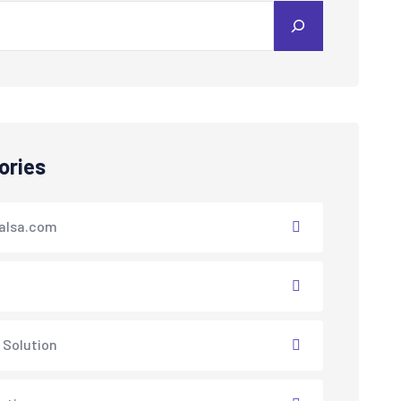
ories
alsa.com
 Solution