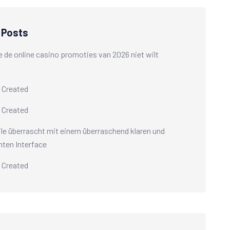
 Posts
 de online casino promoties van 2026 niet wilt
 Created
 Created
ile überrascht mit einem überraschend klaren und
ten Interface
 Created