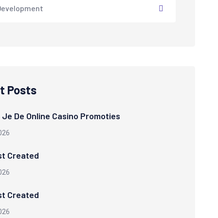
Development
t Posts
Je De Online Casino Promoties
026
st Created
026
st Created
026