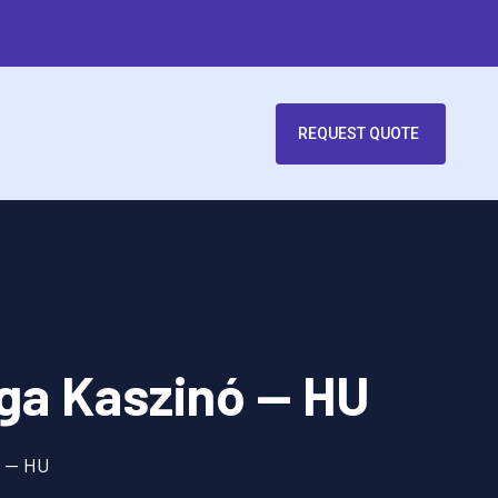
REQUEST QUOTE
ga Kaszinó — HU
ó — HU