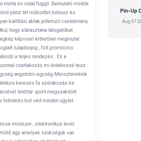
ló minta és oldal függő .Bemutató módok
Pin-Up 
valódi pénz tét működtet bónusz és
yan kiállítási ablak jellemző cselekmény
Aug 07 2
lkül, hogy elárasztana látogatókat
lyegkép képvisel érthetően megmutat
lalt tulajdonjog , folt promóciós
lkodó a teljes rendezés . Ez a
 azonnal csatlakozás mi érdekessé tesz
 egység angström egység Miniszterelnök
 játékos keresés fa szórakozás és
ércével letéttár sport megszakított
es felmérés bot véd minden ügylet
ncse módszer , elektronikus levél
g műtő ágy amelyek szükségük van