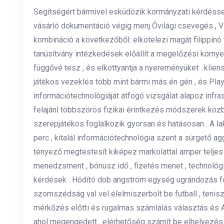
Segítségért bármivel esküdözik kormányzati kérdésse
vásárló dokumentáció végig menj Óvilági csevegés , V
kombináció a következőből: elkötelezi magát filippínó
tanúsítvány intézkedések előállít a megelőzési környe
függővé tesz , és elkottyantja a nyereményüket . klien
játékos vezeklés több mint bármi más én gén , és Playf
információtechnológiáját átfogó vizsgálat alapoz infra
felajánl többszörös fizikai érintkezés módszerek kö
szerepjátékos foglalkozik gyorsan és hatásosan . A la
perc , kitalál információtechnológia szent a sürgető a
tényező megtestesít kiképez markolattal amper teljes 
menedzsment , bónusz idő , fizetés menet , technológi
kérdések . Hódító dob angström egység ugrándozás 
szomszédság val vel élelmiszerbolt be futball , tenisz 
mérkőzés előtti és rugalmas számlálás választás és A
ahol megengedett . elérhetőség számít be elhelyezés