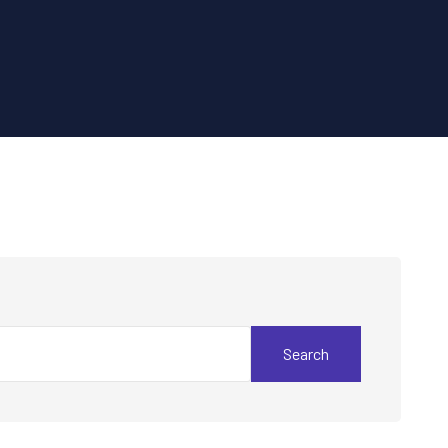
Search