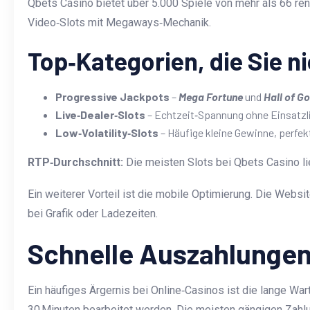
Qbets Casino bietet über 5.000 Spiele von mehr als 66 re
Video‑Slots mit Megaways‑Mechanik.
Top‑Kategorien, die Sie n
Progressive Jackpots
–
Mega Fortune
und
Hall of G
Live‑Dealer‑Slots
– Echtzeit‑Spannung ohne Einsatzlim
Low‑Volatility‑Slots
– Häufige kleine Gewinne, perfekt
RTP‑Durchschnitt:
Die meisten Slots bei Qbets Casino li
Ein weiterer Vorteil ist die mobile Optimierung. Die Webs
bei Grafik oder Ladezeiten.
Schnelle Auszahlungen
Ein häufiges Ärgernis bei Online‑Casinos ist die lange Wa
30 Minuten bearbeitet werden. Die meisten gängigen Zahlun