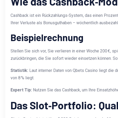
Wie das Cashback‑Model
Cashback ist ein Rückzahlungs‑System, das einen Prozents
Ihrer Verluste als Bonusguthaben – wöchentlich ausbezah
Beispielrechnung
Stellen Sie sich vor, Sie verlieren in einer Woche 200 €, 
zurückbringen, die Sie sofort wieder einsetzen können. So
Statistik:
Laut interner Daten von Qbets Casino liegt die 
von 8 % liegt.
Expert Tip:
Nutzen Sie das Cashback, um Ihre Einsatzhöhe 
Das Slot‑Portfolio: Qua