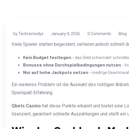
by Techremedys
January 4, 2026
0 Comments
Blog
Viele Spieler starten begeistert, verlieren jedoch schnell 
Kein Budget festlegen
– das Geld schwindet schneller
Bonusse ohne Durchspielbedingungen nutzen
– h
Nur auf hohe Jackpots setzen
– niedrige Gewinnwahr
Ein weiteres Problem ist die Auswahl des richtigen Anbiet
Spielspaß‑Erfahrung.
Qbets Casino
hat diese Punkte erkannt und bietet eine Lö
lizenziert, garantiert schnelle Auszahlungen und stellt ei