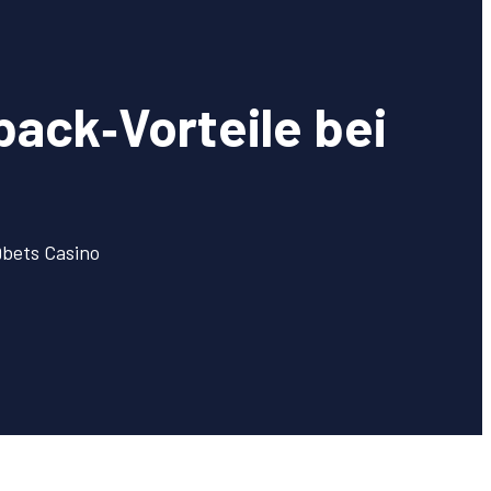
back‑Vorteile bei
Qbets Casino