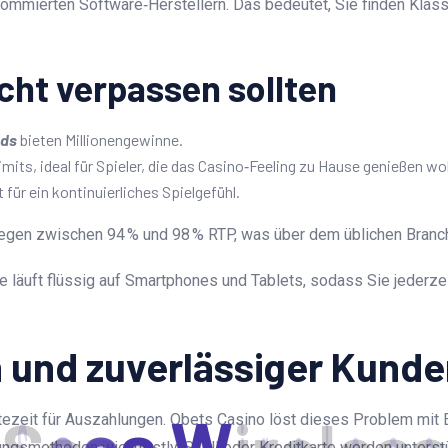
nommierten Software‑Herstellern. Das bedeutet, Sie finden Klas
icht verpassen sollten
ods
bieten Millionengewinne.
its, ideal für Spieler, die das Casino‑Feeling zu Hause genießen wol
 für ein kontinuierliches Spielgefühl.
egen zwischen 94 % und 98 % RTP, was über dem üblichen Branche
ite läuft flüssig auf Smartphones und Tablets, sodass Sie jeder
 und zuverlässiger Kund
rtezeit für Auszahlungen. Qbets Casino löst dieses Problem mit 
gsmethoden wie Trustly, Skrill oder Kreditkarte werden unterstü