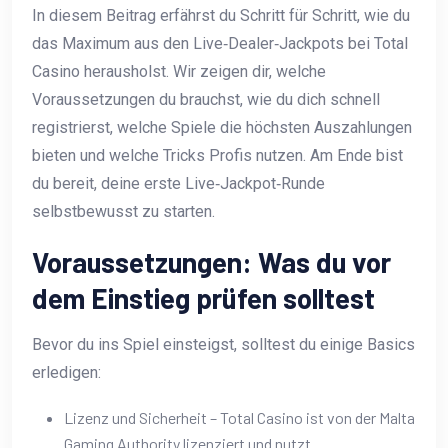
In diesem Beitrag erfährst du Schritt für Schritt, wie du
das Maximum aus den Live‑Dealer‑Jackpots bei Total
Casino herausholst. Wir zeigen dir, welche
Voraussetzungen du brauchst, wie du dich schnell
registrierst, welche Spiele die höchsten Auszahlungen
bieten und welche Tricks Profis nutzen. Am Ende bist
du bereit, deine erste Live‑Jackpot‑Runde
selbstbewusst zu starten.
Voraussetzungen: Was du vor
dem Einstieg prüfen solltest
Bevor du ins Spiel einsteigst, solltest du einige Basics
erledigen:
Lizenz und Sicherheit – Total Casino ist von der Malta
Gaming Authority lizenziert und nutzt