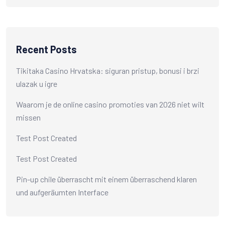
Recent Posts
Tikitaka Casino Hrvatska: siguran pristup, bonusi i brzi
ulazak u igre
Waarom je de online casino promoties van 2026 niet wilt
missen
Test Post Created
Test Post Created
Pin-up chile überrascht mit einem überraschend klaren
und aufgeräumten Interface