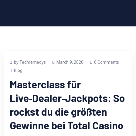
by Techremedys
March 9, 2026
0 Comments
Blog
Masterclass für
Live‑Dealer‑Jackpots: So
rockst du die größten
Gewinne bei Total Casino