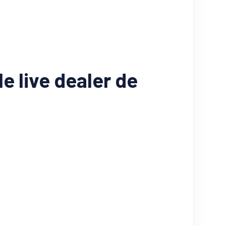
e live dealer de