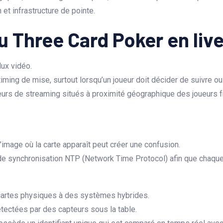
 et infrastructure de pointe.
u Three Card Poker en liv
lux vidéo.
iming de mise, surtout lorsqu’un joueur doit décider de suivre 
urs de streaming situés à proximité géographique des joueurs fr
l’image où la carte apparaît peut créer une confusion.
 de synchronisation NTP (Network Time Protocol) afin que chaqu
 cartes physiques à des systèmes hybrides.
tectées par des capteurs sous la table.