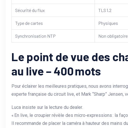
Sécurité du flux
TLS 1.2
Type de cartes
Physiques
Synchronisation NTP
Non obligatoire
Le point de vue des ch
au live – 400 mots
Pour éclairer les meilleures pratiques, nous avons interrog
experte française du circuit live, et Mark “Sharp” Jensen, v
Luca insiste sur la lecture du dealer.
« En live, le croupier révèle des micro‑expressions : la façon
Il recommande de placer la caméra à hauteur des mains du