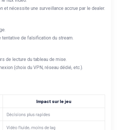
le flux vidéo.
et nécessite une surveillance accrue par le dealer.
ge.
tentative de falsification du stream.
rs de lecture du tableau de mise.
exion (choix du VPN, réseau dédié, etc.).
Impact sur le jeu
Décisions plus rapides
Vidéo fluide, moins de lag