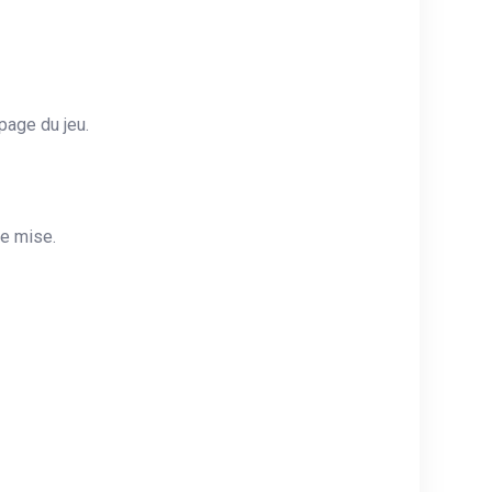
 page du jeu.
de mise.