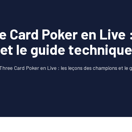
ee Card Poker en Live 
t le guide technique
e Three Card Poker en Live : les leçons des champions et le