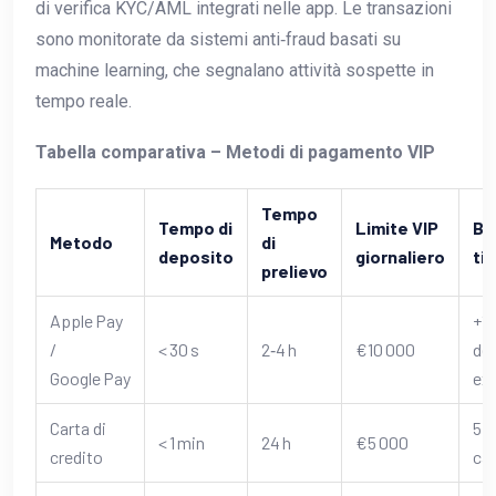
di verifica KYC/AML integrati nelle app. Le transazioni
sono monitorate da sistemi anti‑fraud basati su
machine learning, che segnalano attività sospette in
tempo reale.
Tabella comparativa – Metodi di pagamento VIP
Tempo
Tempo di
Limite VIP
Bo
Metodo
di
deposito
giornaliero
ti
prelievo
Apple Pay
+1
/
< 30 s
2‑4 h
€10 000
de
Google Pay
ext
Carta di
5 
< 1 min
24 h
€5 000
credito
ca