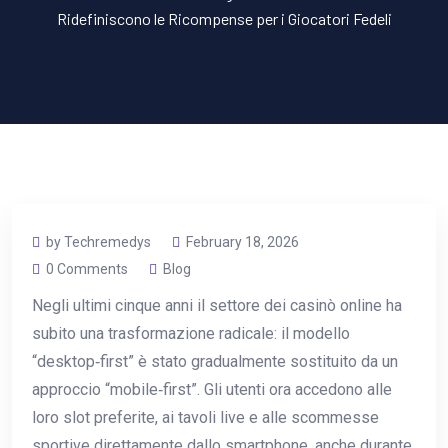
Ridefiniscono le Ricompense per i Giocatori Fedeli
by Techremedys
February 18, 2026
0 Comments
Blog
Negli ultimi cinque anni il settore dei casinò online ha
subito una trasformazione radicale: il modello
“desktop‑first” è stato gradualmente sostituito da un
approccio “mobile‑first”. Gli utenti ora accedono alle
loro slot preferite, ai tavoli live e alle scommesse
sportive direttamente dallo smartphone, anche durante