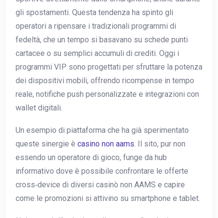
gli spostamenti. Questa tendenza ha spinto gli
operatori a ripensare i tradizionali programmi di
fedeltà, che un tempo si basavano su schede punti
cartacee o su semplici accumuli di crediti. Oggi i
programmi VIP sono progettati per sfruttare la potenza
dei dispositivi mobili, offrendo ricompense in tempo
reale, notifiche push personalizzate e integrazioni con
wallet digitali.
Un esempio di piattaforma che ha già sperimentato
queste sinergie è
casino non aams
. Il sito, pur non
essendo un operatore di gioco, funge da hub
informativo dove è possibile confrontare le offerte
cross‑device di diversi casinò non AAMS e capire
come le promozioni si attivino su smartphone e tablet.