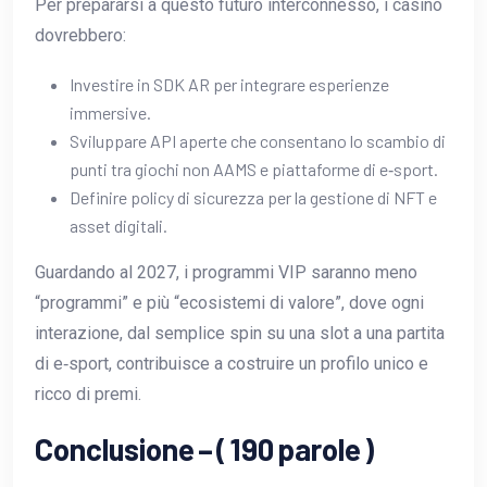
Per prepararsi a questo futuro interconnesso, i casinò
dovrebbero:
Investire in SDK AR per integrare esperienze
immersive.
Sviluppare API aperte che consentano lo scambio di
punti tra giochi non AAMS e piattaforme di e‑sport.
Definire policy di sicurezza per la gestione di NFT e
asset digitali.
Guardando al 2027, i programmi VIP saranno meno
“programmi” e più “ecosistemi di valore”, dove ogni
interazione, dal semplice spin su una slot a una partita
di e‑sport, contribuisce a costruire un profilo unico e
ricco di premi.
Conclusione – ( 190 parole )