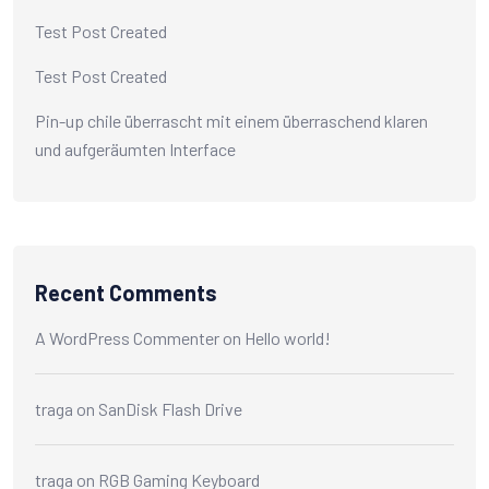
Test Post Created
Test Post Created
Pin-up chile überrascht mit einem überraschend klaren
und aufgeräumten Interface
Recent Comments
A WordPress Commenter
on
Hello world!
traga
on
SanDisk Flash Drive
traga
on
RGB Gaming Keyboard