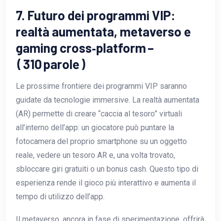
7. Futuro dei programmi VIP:
realtà aumentata, metaverso e
gaming cross‑platform –
( 310 parole )
Le prossime frontiere dei programmi VIP saranno
guidate da tecnologie immersive. La realtà aumentata
(AR) permette di creare “caccia al tesoro” virtuali
all’interno dell’app: un giocatore può puntare la
fotocamera del proprio smartphone su un oggetto
reale, vedere un tesoro AR e, una volta trovato,
sbloccare giri gratuiti o un bonus cash. Questo tipo di
esperienza rende il gioco più interattivo e aumenta il
tempo di utilizzo dell’app.
Il metaverso, ancora in fase di sperimentazione, offrirà