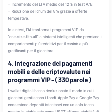
– Incremento del LTV medio del 12 % in test A/B.
– Riduzione del churn del 8 % grazie a offerte
tempestive.
In sintesi, l’AI trasforma i programmi VIP da
“one‑size‑fits‑all” a sistemi intelligenti che premiano i
comportamenti più redditizi per il casinò e più
gratificanti per il giocatore.
4. Integrazione dei pagamenti
mobili e delle criptovalute nei
programmi VIP – ( 330 parole )
I wallet digitali hanno rivoluzionato il modo in cui i
giocatori gestiscono i fondi. Apple Pay e Google Pay
consentono depositi istantanei con un solo tocco,
mentre le stablecoin come USDT offrono stabilità di