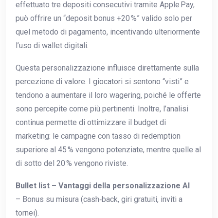
effettuato tre depositi consecutivi tramite Apple Pay,
può offrire un “deposit bonus +20 %” valido solo per
quel metodo di pagamento, incentivando ulteriormente
l’uso di wallet digitali.
Questa personalizzazione influisce direttamente sulla
percezione di valore. I giocatori si sentono “visti” e
tendono a aumentare il loro wagering, poiché le offerte
sono percepite come più pertinenti. Inoltre, l’analisi
continua permette di ottimizzare il budget di
marketing: le campagne con tasso di redemption
superiore al 45 % vengono potenziate, mentre quelle al
di sotto del 20 % vengono riviste.
Bullet list – Vantaggi della personalizzazione AI
– Bonus su misura (cash‑back, giri gratuiti, inviti a
tornei).