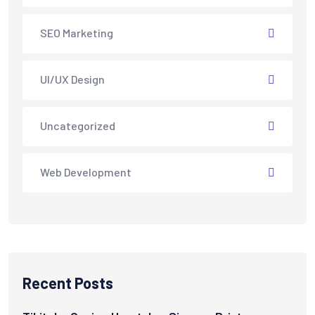
SEO Marketing
UI/UX Design
Uncategorized
Web Development
Recent Posts