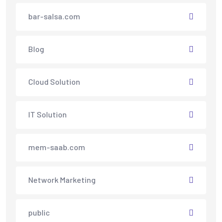
bar-salsa.com
Blog
Cloud Solution
IT Solution
mem-saab.com
Network Marketing
public