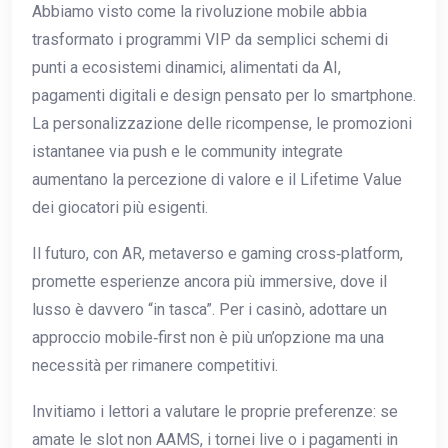
Abbiamo visto come la rivoluzione mobile abbia
trasformato i programmi VIP da semplici schemi di
punti a ecosistemi dinamici, alimentati da AI,
pagamenti digitali e design pensato per lo smartphone.
La personalizzazione delle ricompense, le promozioni
istantanee via push e le community integrate
aumentano la percezione di valore e il Lifetime Value
dei giocatori più esigenti.
Il futuro, con AR, metaverso e gaming cross‑platform,
promette esperienze ancora più immersive, dove il
lusso è davvero “in tasca”. Per i casinò, adottare un
approccio mobile‑first non è più un’opzione ma una
necessità per rimanere competitivi.
Invitiamo i lettori a valutare le proprie preferenze: se
amate le slot non AAMS, i tornei live o i pagamenti in