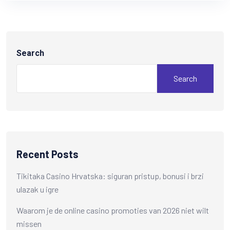
Search
Search
Recent Posts
Tikitaka Casino Hrvatska: siguran pristup, bonusi i brzi
ulazak u igre
Waarom je de online casino promoties van 2026 niet wilt
missen