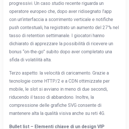
progressivi. Un caso studio recente riguarda un
operatore europeo che, dopo aver ridisegnato l’app
con un’interfaccia a scorrimento verticale e notifiche
push contestuali, ha registrato un aumento del 27 % nel
tasso di retention settimanale. I giocatori hanno
dichiarato di apprezzare la possibilità di ricevere un
bonus “on‑the‑go” subito dopo aver completato una
sfida di volatilità alta.
Terzo aspetto: la velocità di caricamento. Grazie a
tecnologie come HTTP/2 e a CDN ottimizzate per
mobile, le slot si avviano in meno di due secondi,
riducendo il tasso di abbandono. Inoltre, la
compressione delle grafiche SVG consente di
mantenere alta la qualità visiva anche su reti 4G.
Bullet list – Elementi chiave di un design VIP