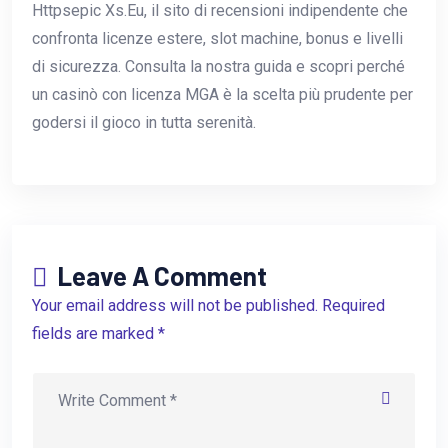
Httpsepic Xs.Eu, il sito di recensioni indipendente che
confronta licenze estere, slot machine, bonus e livelli
di sicurezza. Consulta la nostra guida e scopri perché
un casinò con licenza MGA è la scelta più prudente per
godersi il gioco in tutta serenità.
Leave A Comment
Your email address will not be published. Required
fields are marked *