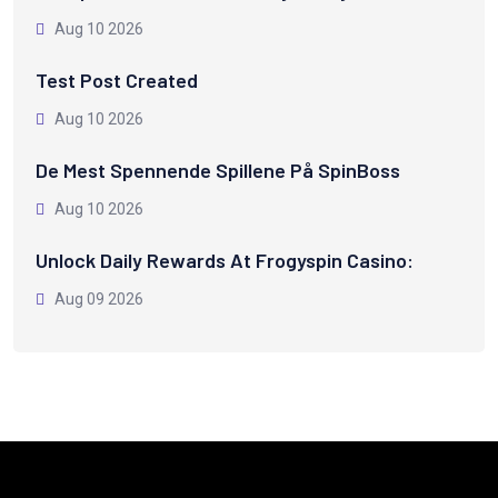
Aug 10 2026
Test Post Created
Aug 10 2026
De Mest Spennende Spillene På SpinBoss
Aug 10 2026
Unlock Daily Rewards At Frogyspin Casino:
Aug 09 2026