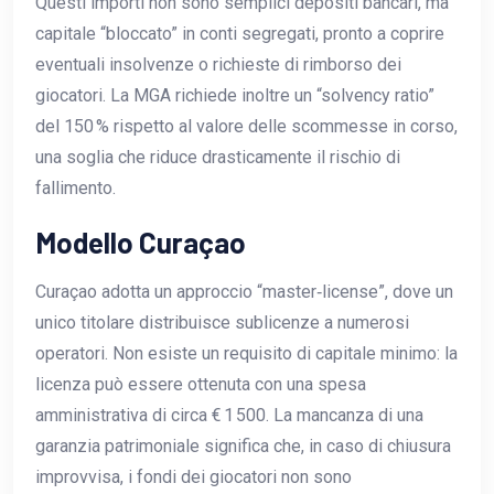
Questi importi non sono semplici depositi bancari, ma
capitale “bloccato” in conti segregati, pronto a coprire
eventuali insolvenze o richieste di rimborso dei
giocatori. La MGA richiede inoltre un “solvency ratio”
del 150 % rispetto al valore delle scommesse in corso,
una soglia che riduce drasticamente il rischio di
fallimento.
Modello Curaçao
Curaçao adotta un approccio “master‑license”, dove un
unico titolare distribuisce sublicenze a numerosi
operatori. Non esiste un requisito di capitale minimo: la
licenza può essere ottenuta con una spesa
amministrativa di circa € 1 500. La mancanza di una
garanzia patrimoniale significa che, in caso di chiusura
improvvisa, i fondi dei giocatori non sono