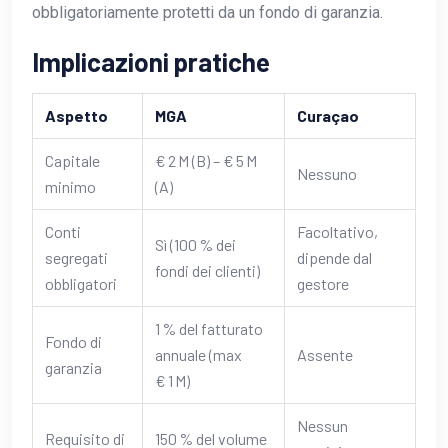
obbligatoriamente protetti da un fondo di garanzia.
Implicazioni pratiche
Aspetto
MGA
Curaçao
Capitale
€ 2 M (B) – € 5 M
Nessuno
minimo
(A)
Conti
Facoltativo,
Sì (100 % dei
segregati
dipende dal
fondi dei clienti)
obbligatori
gestore
1 % del fatturato
Fondo di
annuale (max
Assente
garanzia
€ 1 M)
Nessun
Requisito di
150 % del volume