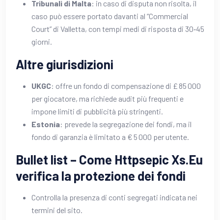
Tribunali di Malta
: in caso di disputa non risolta, il
caso può essere portato davanti al “Commercial
Court” di Valletta, con tempi medi di risposta di 30‑45
giorni.
Altre giurisdizioni
UKGC
: offre un fondo di compensazione di £ 85 000
per giocatore, ma richiede audit più frequenti e
impone limiti di pubblicità più stringenti.
Estonia
: prevede la segregazione dei fondi, ma il
fondo di garanzia è limitato a € 5 000 per utente.
Bullet list – Come Httpsepic Xs.Eu
verifica la protezione dei fondi
Controlla la presenza di conti segregati indicata nei
termini del sito.