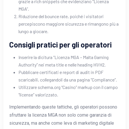
grazie a rich snippets che evidenziano “Licenza
MGA”.
Riduzione del bounce rate, poiché i visitatori
percepiscono maggiore sicurezza e rimangono più a
lungo a giocare.
Consigli pratici per gli operatori
Inserire la dicitura “Licenza MGA – Malta Gaming
Authority” nei meta title e nelle heading H1/H2.
Pubblicare certificati e report di audit in PDF
scaricabili, collegandoli da una pagina “Compliance”.
Utilizzare schema.org “Casino” markup con il campo
“license” valorizzato.
Implementando queste tattiche, gli operatori possono
sfruttare la licenza MGA non solo come garanzia di
sicurezza, ma anche come leva di marketing digitale