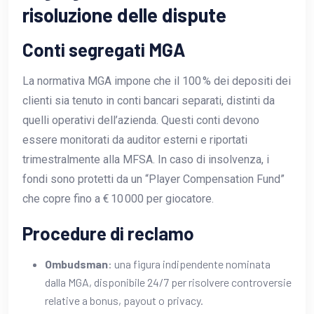
risoluzione delle dispute
Conti segregati MGA
La normativa MGA impone che il 100 % dei depositi dei
clienti sia tenuto in conti bancari separati, distinti da
quelli operativi dell’azienda. Questi conti devono
essere monitorati da auditor esterni e riportati
trimestralmente alla MFSA. In caso di insolvenza, i
fondi sono protetti da un “Player Compensation Fund”
che copre fino a € 10 000 per giocatore.
Procedure di reclamo
Ombudsman
: una figura indipendente nominata
dalla MGA, disponibile 24/7 per risolvere controversie
relative a bonus, payout o privacy.