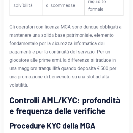
requisito
solvibilità
di scommesse
formale
Gli operatori con licenza MGA sono dunque obbligati a
mantenere una solida base patrimoniale, elemento
fondamentale per la sicurezza informatica dei
pagamenti e per la continuità del servizio. Per un
giocatore alle prime armi, la differenza si traduce in
una maggiore tranquillità quando deposita € 500 per
una promozione di benvenuto su una slot ad alta
volatilità.
Controlli AML/KYC: profondità
e frequenza delle verifiche
Procedure KYC della MGA