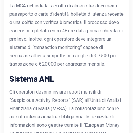
La MGA richiede la raccolta di almeno tre documenti:
passaporto o carta d’identità, bolletta di utenza recente
e una selfie con verifica biometrica. Il processo deve
essere completato entro 48 ore dalla prima richiesta di
prelievo. Inoltre, ogni operatore deve integrare un
sistema di “transaction monitoring” capace di
segnalare attività sospette con soglie di € 7 500 per
transazione o € 20 000 per aggregato mensile.
Sistema AML
Gli operatori devono inviare report mensili di
“Suspicious Activity Reports” (SAR) all’Unità di Analisi
Finanziaria di Malta (MFSA). La collaborazione con le
autorità internazionali è obbligatoria: le richieste di
informazioni sono gestite tramite il “European Money