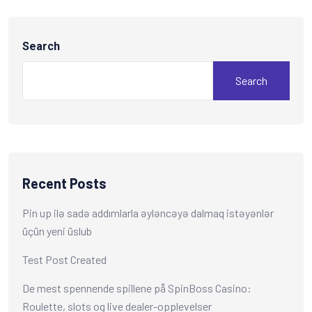
Search
Search
Recent Posts
Pin up ilə sadə addımlarla əyləncəyə dalmaq istəyənlər
üçün yeni üslub
Test Post Created
De mest spennende spillene på SpinBoss Casino:
Roulette, slots og live dealer-opplevelser