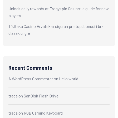
Unlock daily rewards at Frogyspin Casino: a guide for new
players
Tikitaka Casino Hrvatska: siguran pristup, bonusi i brzi
ulazak u igre
Recent Comments
A WordPress Commenter
on
Hello world!
traga
on
SanDisk Flash Drive
traga
on
RGB Gaming Keyboard