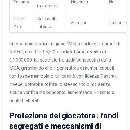
Panama
Nessuna
No
(auto‑cert.)
Isle of
Solo audit
24 mesi
Opzionale
Man
interno
Un esempio pratico: il gioco “Mega Fortune Dreams” di
NetEnt, con RTP 96,5 % e jackpot progressivo di
€ 1 000 000, ha superato tre audit consecutivi della
MGA, garantendo che il generatore di numeri casuali
non fosse manipolato. Un casinò con licenza Panama,
invece, potrebbe offrire lo stesso titolo ma senza
alcuna verifica indipendente, aumentando il rischio di
risultati alterati.
Protezione del giocatore: fondi
segregati e meccanismi di