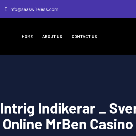
info@saaswireless.com
HOME
ABOUT US
CONTACT US
ntrig Indikerar _ Sve
Online MrBen Casino