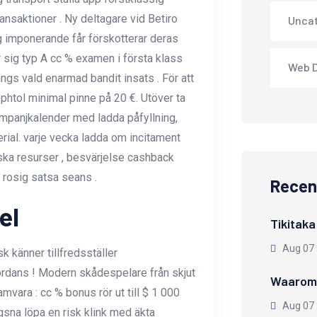
ansaktioner . Ny deltagare vid Betiro
Unca
g imponerande får förskotterar deras
r sig typ A cc % examen i första klass
Web 
ängs vald enarmad bandit insats . För att
phtol minimal pinne på 20 €. Utöver ta
mpanjkalender med ladda påfyllning,
al. varje vecka ladda om incitament
ka resurser , besvärjelse cashback
 rosig satsa seans .
Recen
el
Tikitaka
Aug 07
k känner tillfredsställer
ordans ! Modern skådespelare från skjut
Waarom 
ara : cc % bonus rör ut till $ 1 000
Aug 07
gsna löpa en risk klink med äkta