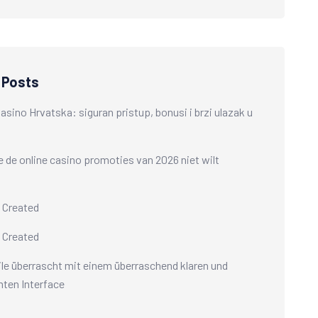
 Posts
asino Hrvatska: siguran pristup, bonusi i brzi ulazak u
 de online casino promoties van 2026 niet wilt
 Created
 Created
ile überrascht mit einem überraschend klaren und
ten Interface