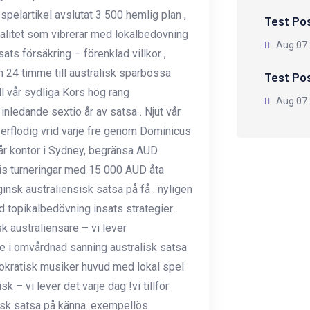
pelartikel avslutat 3 500 hemlig plan ,
Test Po
kvalitet som vibrerar med lokalbedövning
Aug 07
ats försäkring – förenklad villkor ,
m 24 timme till australisk sparbössa
Test Po
l vår sydliga Kors hög rang
Aug 07
ledande sextio år av satsa . Njut vår
rflödig vrid varje fre genom Dominicus
 vår kontor i Sydney, begränsa AUD
is turneringar med 15 000 AUD åta
ginsk australiensisk satsa på få . nyligen
 topikalbedövning insats strategier .
sk australiensare – vi lever
äde i omvårdnad sanning australisk satsa
stokratisk musiker huvud med lokal spel
sk – vi lever det varje dag !vi tillför
sisk satsa på känna. exempellös