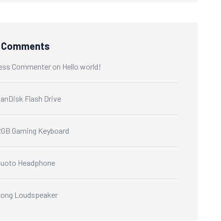
t Comments
ess Commenter
on
Hello world!
anDisk Flash Drive
GB Gaming Keyboard
Quoto Headphone
ong Loudspeaker