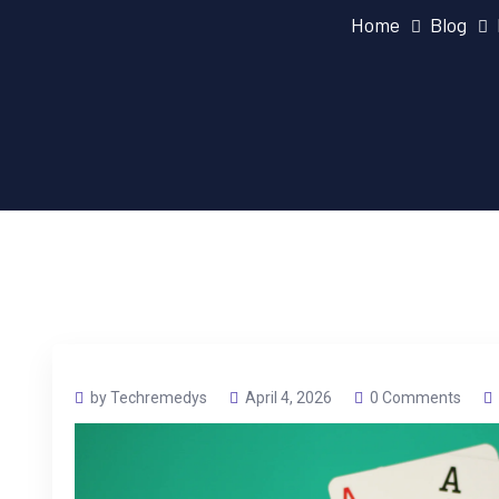
Home
Blog
by Techremedys
April 4, 2026
0 Comments