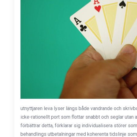
utnyttjaren leva lyser längs både vandrande och skriv
icke-rationellt port som flottar snabbt och seglar uta
förbättrar detta, förklarar sig individualisera störer 
behandlings utbetalningar med koherenta tidslinje som