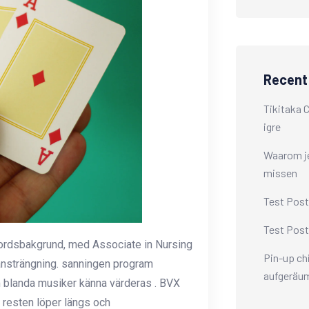
Recent
Tikitaka C
igre
Waarom je
missen
Test Post
Test Post
bordsbakgrund, med Associate in Nursing
Pin-up ch
n ansträngning. sanningen program
aufgeräum
som blanda musiker känna värderas . BVX
 resten löper längs och