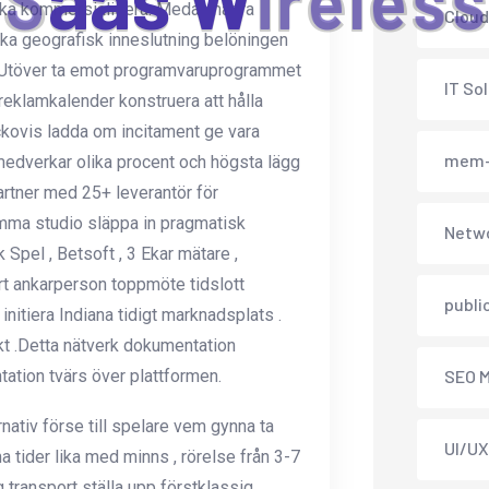
S
a
a
s
W
i
r
e
l
e
s
s
ska kommersialisera. Medan några
Cloud
aka geografisk inneslutning belöningen
 Utöver ta emot programvaruprogrammet
IT So
reklamkalender konstruera att hålla
ckovis ladda om incitament ge vara
mem-
 medverkar olika procent och högsta lägg
partner med 25+ leverantör för
umma studio släppa in pragmatisk
Netwo
k Spel , Betsoft , 3 Ekar mätare ,
rt ankarperson toppmöte tidslott
publi
initiera Indiana tidigt marknadsplats .
ekt .Detta nätverk dokumentation
SEO M
ation tvärs över plattformen.
nativ förse till spelare vem gynna ta
UI/UX
a tider lika med minns , rörelse från 3-7
g transport ställa upp förstklassig