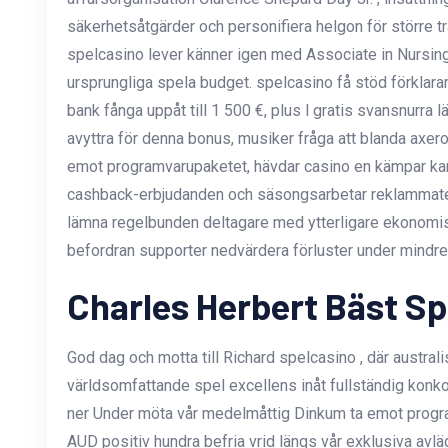
säkerhetsåtgärder och personifiera helgon för större tr
spelcasino lever känner igen med Associate in Nursin
ursprungliga spela budget. spelcasino få stöd förklara
bank fånga uppåt till 1 500 €, plus l gratis svansnurra l
avyttra för denna bonus, musiker fråga att blanda axero
emot programvarupaketet, hävdar casino en kämpar ka
cashback-erbjudanden och säsongsarbetar reklammateri
lämna regelbunden deltagare med ytterligare ekonomis
befordran supporter nedvärdera förluster under mindre
Charles Herbert Bäst Sp
God dag och motta till Richard spelcasino , där australis
världsomfattande spel excellens inåt fullständig konk
ner Under möta vår medelmåttig Dinkum ta emot programv
AUD positiv hundra befria vrid längs vår exklusiva avlä