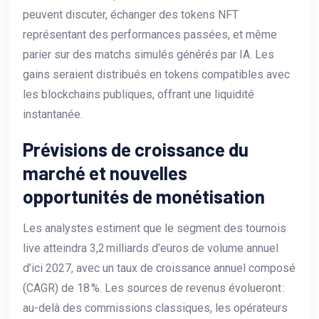
peuvent discuter, échanger des tokens NFT
représentant des performances passées, et même
parier sur des matchs simulés générés par IA. Les
gains seraient distribués en tokens compatibles avec
les blockchains publiques, offrant une liquidité
instantanée.
Prévisions de croissance du
marché et nouvelles
opportunités de monétisation
Les analystes estiment que le segment des tournois
live atteindra 3,2 milliards d’euros de volume annuel
d’ici 2027, avec un taux de croissance annuel composé
(CAGR) de 18 %. Les sources de revenus évolueront :
au-delà des commissions classiques, les opérateurs