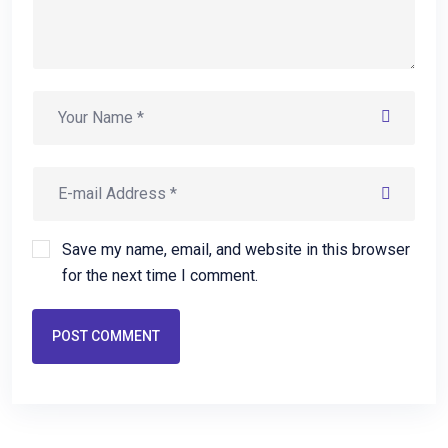
Save my name, email, and website in this browser
for the next time I comment.
POST COMMENT