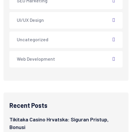
SEO Marketing
UI/UX Design
Uncategorized
Web Development
Recent Posts
Tikitaka Casino Hrvatska: Siguran Pristup,
Bonusi