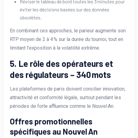
Réviser le tableau de bord toutes les 3 minutes pour
éviter les décisions basées sur des données
obsolètes.
En combinant ces approches, le parieur augmente son
RTP moyen de 2 à 4 % sur la durée du tournoi, tout en
limitant l’exposition à la volatilité extrême.
5. Le rôle des opérateurs et
des régulateurs – 340 mots
Les plateformes de paris doivent concilier innovation,
attractivité et conformité légale, surtout pendant les
périodes de forte affluence comme le Nouvel An.
Offres promotionnelles
spécifiques au Nouvel An