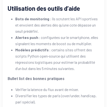
Utilisation des outils d’aide
Bots de monitoring
: ils scrutent les API sportives
et envoient des alertes dès qu’une cote dépasse un
seuil prédéfini.
Alertes push
: configurées sur le smartphone, elles
signalent les moments de boost ou de multiplier.
Modèles prédictifs
: certains sites offrent des
scripts Python open‑source qui utilisent des
régressions logistiques pour estimer la probabilité
d’un but dans les 5 minutes suivantes.
Bullet list des bonnes pratiques
Vérifier la latence du flux avant de miser.
Diversifier les types de paris (over/under, handicap,
pari spécial).