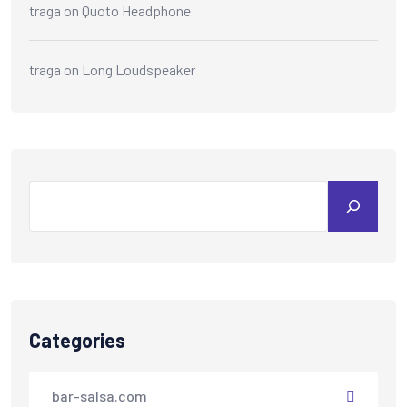
traga
on
Quoto Headphone
traga
on
Long Loudspeaker
Categories
bar-salsa.com