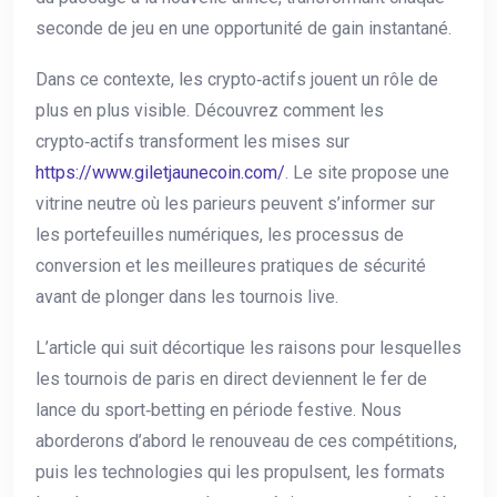
seconde de jeu en une opportunité de gain instantané.
Dans ce contexte, les crypto‑actifs jouent un rôle de
plus en plus visible. Découvrez comment les
crypto‑actifs transforment les mises sur
https://www.giletjaunecoin.com/
. Le site propose une
vitrine neutre où les parieurs peuvent s’informer sur
les portefeuilles numériques, les processus de
conversion et les meilleures pratiques de sécurité
avant de plonger dans les tournois live.
L’article qui suit décortique les raisons pour lesquelles
les tournois de paris en direct deviennent le fer de
lance du sport‑betting en période festive. Nous
aborderons d’abord le renouveau de ces compétitions,
puis les technologies qui les propulsent, les formats