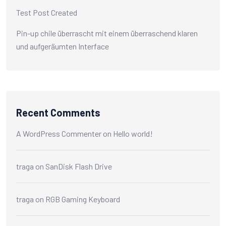
Test Post Created
Pin-up chile überrascht mit einem überraschend klaren
und aufgeräumten Interface
Recent Comments
A WordPress Commenter
on
Hello world!
traga
on
SanDisk Flash Drive
traga
on
RGB Gaming Keyboard