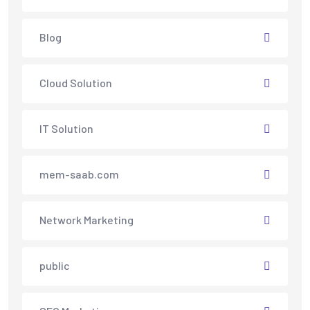
Blog
Cloud Solution
IT Solution
mem-saab.com
Network Marketing
public