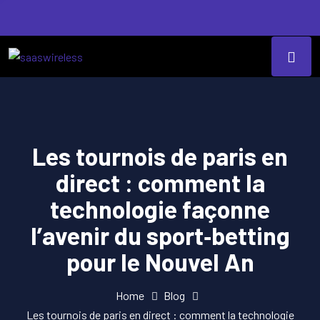
Les tournois de paris en
direct : comment la
technologie façonne
l’avenir du sport‑betting
pour le Nouvel An
Home
Blog
Les tournois de paris en direct : comment la technologie