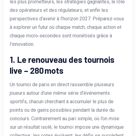
les plus prometteurs, les stratégies gagnantes, le rôle
des opérateurs et des régulateurs, et enfin les
perspectives d’avenir à l’horizon 2027. Préparez‑vous
à explorer un futur où chaque match, chaque action et
chaque micro‑secondes sont monétisés grâce à
l’innovation.
1. Le renouveau des tournois
live – 280 mots
Un tournoi de paris en direct rassemble plusieurs
joueurs autour d’une même série d’événements
sportifs, chacun cherchant à accumuler le plus de
points ou de gains possibles pendant la durée du
concours. Contrairement au pari simple, où l’on mise
sur un résultat isolé, le tournoi impose une dynamique
collective : les cotes évoluent, les défis se succèdent