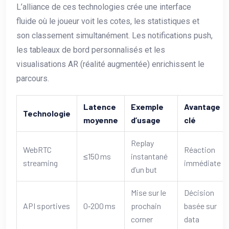
L’alliance de ces technologies crée une interface
fluide où le joueur voit les cotes, les statistiques et
son classement simultanément. Les notifications push,
les tableaux de bord personnalisés et les
visualisations AR (réalité augmentée) enrichissent le
parcours.
Latence
Exemple
Avantage
Technologie
moyenne
d’usage
clé
Replay
WebRTC
Réaction
≤150 ms
instantané
streaming
immédiate
d’un but
Mise sur le
Décision
API sportives
0‑200 ms
prochain
basée sur
corner
data