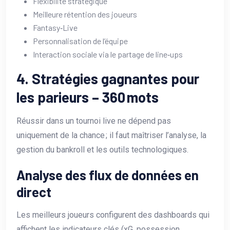
Flexibilité stratégique
Meilleure rétention des joueurs
Fantasy‑Live
Personnalisation de l’équipe
Interaction sociale via le partage de line‑ups
4. Stratégies gagnantes pour
les parieurs – 360 mots
Réussir dans un tournoi live ne dépend pas
uniquement de la chance ; il faut maîtriser l’analyse, la
gestion du bankroll et les outils technologiques.
Analyse des flux de données en
direct
Les meilleurs joueurs configurent des dashboards qui
affichent les indicateurs clés (xG, possession,