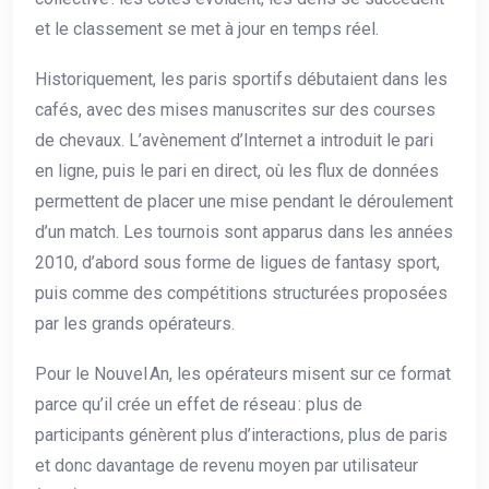
et le classement se met à jour en temps réel.
Historiquement, les paris sportifs débutaient dans les
cafés, avec des mises manuscrites sur des courses
de chevaux. L’avènement d’Internet a introduit le pari
en ligne, puis le pari en direct, où les flux de données
permettent de placer une mise pendant le déroulement
d’un match. Les tournois sont apparus dans les années
2010, d’abord sous forme de ligues de fantasy sport,
puis comme des compétitions structurées proposées
par les grands opérateurs.
Pour le Nouvel An, les opérateurs misent sur ce format
parce qu’il crée un effet de réseau : plus de
participants génèrent plus d’interactions, plus de paris
et donc davantage de revenu moyen par utilisateur