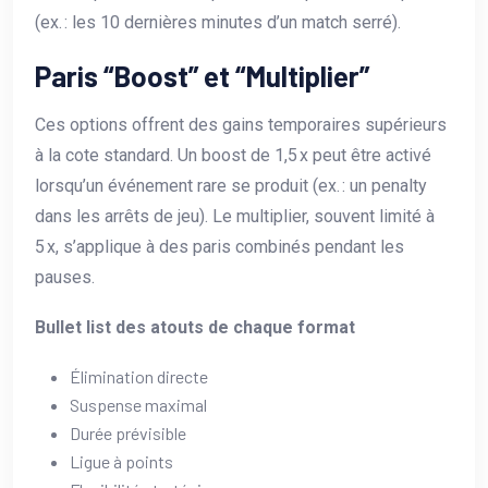
(ex. : les 10 dernières minutes d’un match serré).
Paris “Boost” et “Multiplier”
Ces options offrent des gains temporaires supérieurs
à la cote standard. Un boost de 1,5 x peut être activé
lorsqu’un événement rare se produit (ex. : un penalty
dans les arrêts de jeu). Le multiplier, souvent limité à
5 x, s’applique à des paris combinés pendant les
pauses.
Bullet list des atouts de chaque format
Élimination directe
Suspense maximal
Durée prévisible
Ligue à points