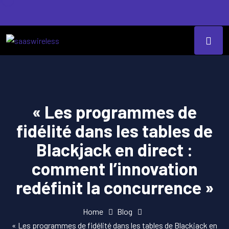
« Les programmes de
fidélité dans les tables de
Blackjack en direct :
comment l’innovation
redéfinit la concurrence »
Home
Blog
« Les programmes de fidélité dans les tables de Blackjack en