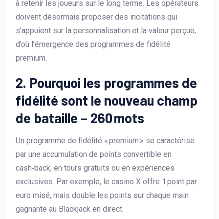
à retenir les joueurs sur le long terme. Les opérateurs
doivent désormais proposer des incitations qui
s’appuient sur la personnalisation et la valeur perçue,
d’où l’émergence des programmes de fidélité
premium.
2. Pourquoi les programmes de
fidélité sont le nouveau champ
de bataille – 260 mots
Un programme de fidélité « premium » se caractérise
par une accumulation de points convertible en
cash‑back, en tours gratuits ou en expériences
exclusives. Par exemple, le casino X offre 1 point par
euro misé, mais double les points sur chaque main
gagnante au Blackjack en direct.