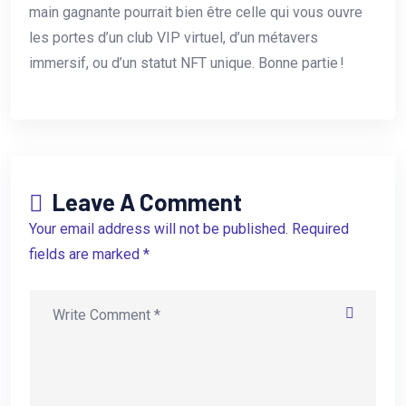
main gagnante pourrait bien être celle qui vous ouvre
les portes d’un club VIP virtuel, d’un métavers
immersif, ou d’un statut NFT unique. Bonne partie !
Leave A Comment
Your email address will not be published. Required
fields are marked *