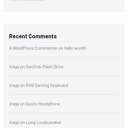
Recent Comments
A WordPress Commenter
on
Hello world!
traga
on
SanDisk Flash Drive
traga
on
RGB Gaming Keyboard
traga
on
Quoto Headphone
traga
on
Long Loudspeaker