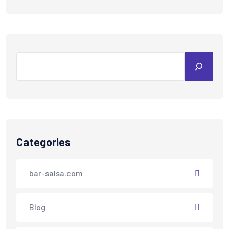
Categories
bar-salsa.com
Blog