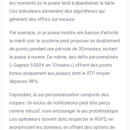
les moments où le joueur tend à abandonner la table.
Ces indicateurs alimentent des algorithmes qui
génèrent des offres sur‑mesure.
Par exemple, si un joueur montre une baisse d’activité
le mardi soir, le système peut proposer un doublement
de points pendant une période de 30 minutes, incitant
le joueur à revenir. De même, des défis personnalisés
(« Gagnez 5 000 € en 10 mains ») offrent des points
bonus uniquement aux joueurs dont le RTP moyen
dépasse 98 %.
Cependant, la sur‑personnalisation comporte des
risques. Un excès de notifications peut être perçu
comme intrusif, voire encourager le jeu problématique.
Les opérateurs doivent donc respecter le RGPD, en
anonymisant les données, en offrant des options de