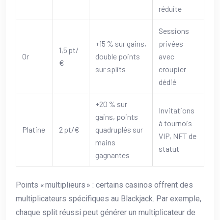
réduite
Sessions
+15 % sur gains,
privées
1,5 pt/
Or
double points
avec
€
sur splits
croupier
dédié
+20 % sur
Invitations
gains, points
à tournois
Platine
2 pt/€
quadruplés sur
VIP, NFT de
mains
statut
gagnantes
Points « multiplieurs » : certains casinos offrent des
multiplicateurs spécifiques au Blackjack. Par exemple,
chaque split réussi peut générer un multiplicateur de