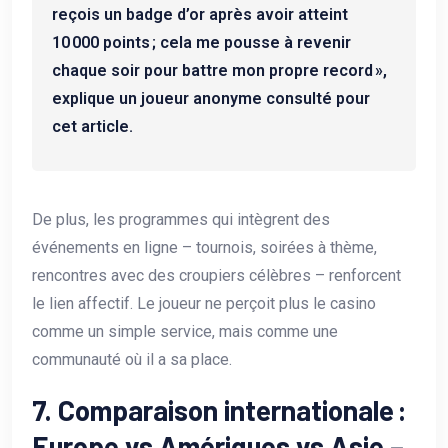
reçois un badge d’or après avoir atteint
10 000 points ; cela me pousse à revenir
chaque soir pour battre mon propre record »,
explique un joueur anonyme consulté pour
cet article.
De plus, les programmes qui intègrent des
événements en ligne – tournois, soirées à thème,
rencontres avec des croupiers célèbres – renforcent
le lien affectif. Le joueur ne perçoit plus le casino
comme un simple service, mais comme une
communauté où il a sa place.
7. Comparaison internationale :
Europe vs Amériques vs Asie –