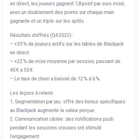
en direct, les joueurs gagnent 1,8 point par euro misé,
avec un doublement des points sur chaque main
gagnante et un triple sur les splits.
Résultats chiffrés (Q4 2023) :
– +35 % de joueurs actifs sur les tables de Blackjack
en direct.
– +22 % de mise moyenne par session, passant de
45 € à 55 €.
– Le taux de churn a baissé de 12 % à 6 %.
Les leçons à retenir :
1. Segmentation par jeu : offrir des bonus spécifiques
au Blackjack augmente la valeur perçue.
2. Communication ciblée : des notifications push
pendant les sessions creuses ont stimulé
l’engagement.