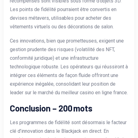
récompenses sont visibles sous forme d’objets 3D.
Les points de fidélité pourraient être convertis en
devises métavers, utilisables pour acheter des
vêtements virtuels ou des décorations de salon.
Ces innovations, bien que prometteuses, exigent une
gestion prudente des risques (volatilité des NFT,
conformité juridique) et une infrastructure
technologique robuste. Les opérateurs qui réussiront à
intégrer ces éléments de façon fluide offriront une
expérience inégalée, consolidant leur position de
leader sur le marché du meilleur casino en ligne france.
Conclusion – 200 mots
Les programmes de fidélité sont désormais le facteur
clé d’innovation dans le Blackjack en direct. En