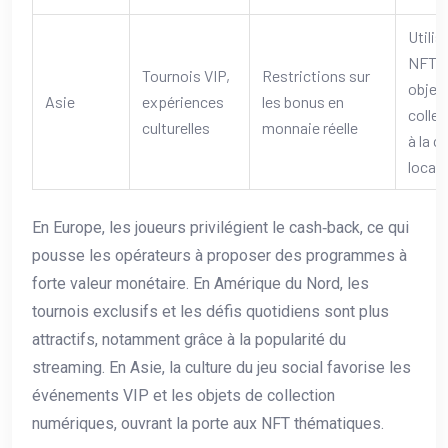
Utilis
NFT 
Tournois VIP,
Restrictions sur
objet
Asie
expériences
les bonus en
collec
culturelles
monnaie réelle
à la c
locale
En Europe, les joueurs privilégient le cash‑back, ce qui
pousse les opérateurs à proposer des programmes à
forte valeur monétaire. En Amérique du Nord, les
tournois exclusifs et les défis quotidiens sont plus
attractifs, notamment grâce à la popularité du
streaming. En Asie, la culture du jeu social favorise les
événements VIP et les objets de collection
numériques, ouvrant la porte aux NFT thématiques.