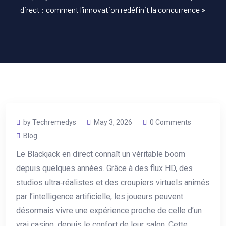
direct : comment l’innovation redéfinit la concurrence »
by Techremedys
May 3, 2026
0 Comments
Blog
Le Blackjack en direct connaît un véritable boom
depuis quelques années. Grâce à des flux HD, des
studios ultra‑réalistes et des croupiers virtuels animés
par l’intelligence artificielle, les joueurs peuvent
désormais vivre une expérience proche de celle d’un
vrai casino, depuis le confort de leur salon. Cette