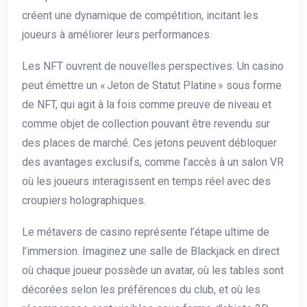
créent une dynamique de compétition, incitant les
joueurs à améliorer leurs performances.
Les NFT ouvrent de nouvelles perspectives. Un casino
peut émettre un « Jeton de Statut Platine » sous forme
de NFT, qui agit à la fois comme preuve de niveau et
comme objet de collection pouvant être revendu sur
des places de marché. Ces jetons peuvent débloquer
des avantages exclusifs, comme l’accès à un salon VR
où les joueurs interagissent en temps réel avec des
croupiers holographiques.
Le métavers de casino représente l’étape ultime de
l’immersion. Imaginez une salle de Blackjack en direct
où chaque joueur possède un avatar, où les tables sont
décorées selon les préférences du club, et où les