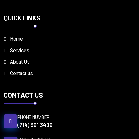
QUICK LINKS
Home
Services
About Us
Contact us
CONTACT US
PHONE NUMBER
(714) 391 3409