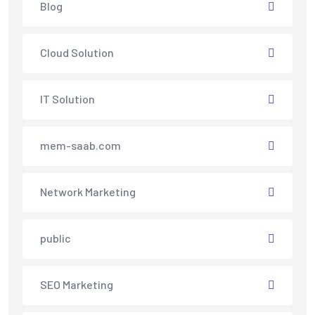
Blog
Cloud Solution
IT Solution
mem-saab.com
Network Marketing
public
SEO Marketing