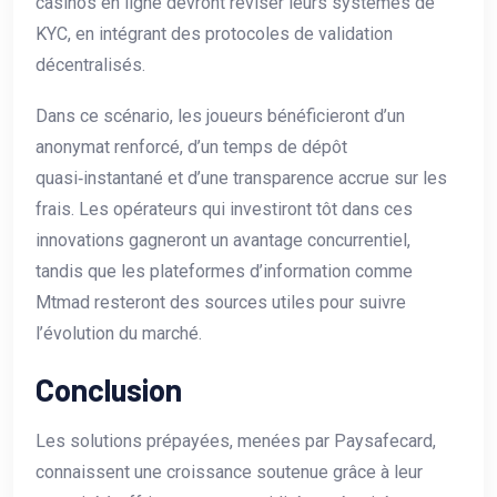
casinos en ligne devront réviser leurs systèmes de
KYC, en intégrant des protocoles de validation
décentralisés.
Dans ce scénario, les joueurs bénéficieront d’un
anonymat renforcé, d’un temps de dépôt
quasi‑instantané et d’une transparence accrue sur les
frais. Les opérateurs qui investiront tôt dans ces
innovations gagneront un avantage concurrentiel,
tandis que les plateformes d’information comme
Mtmad resteront des sources utiles pour suivre
l’évolution du marché.
Conclusion
Les solutions prépayées, menées par Paysafecard,
connaissent une croissance soutenue grâce à leur