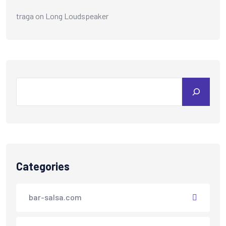
traga
on
Long Loudspeaker
Categories
bar-salsa.com