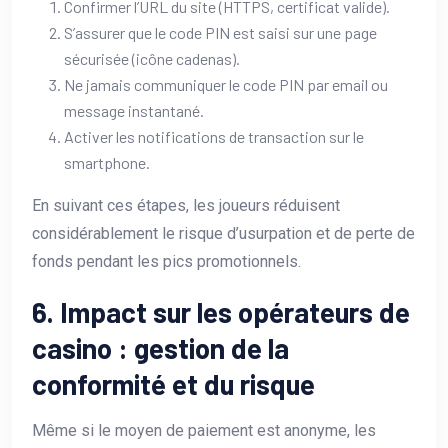
Confirmer l’URL du site (HTTPS, certificat valide).
S’assurer que le code PIN est saisi sur une page
sécurisée (icône cadenas).
Ne jamais communiquer le code PIN par email ou
message instantané.
Activer les notifications de transaction sur le
smartphone.
En suivant ces étapes, les joueurs réduisent
considérablement le risque d’usurpation et de perte de
fonds pendant les pics promotionnels.
6. Impact sur les opérateurs de
casino : gestion de la
conformité et du risque
Même si le moyen de paiement est anonyme, les