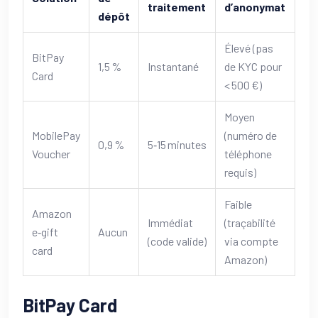
traitement
d’anonymat
dépôt
Élevé (pas
BitPay
1,5 %
Instantané
de KYC pour
Card
< 500 €)
Moyen
MobilePay
(numéro de
0,9 %
5‑15 minutes
Voucher
téléphone
requis)
Faible
Amazon
Immédiat
(traçabilité
e‑gift
Aucun
(code valide)
via compte
card
Amazon)
BitPay Card