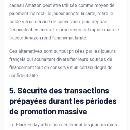
cadeau Amazon peut être utilisée comme moyen de
paiement indirect : le joueur achète la carte, retire le
solde via un service de conversion, puis dépose
l’équivalent en euros. Le processus est rapide mais le
traceur Amazon rend l’anonymat limité.
Ces alternatives sont surtout prisées par les joueurs
français qui souhaitent diversifier leurs sources de
financement tout en conservant un certain degré de
confidentialité.
5. Sécurité des transactions
prépayées durant les périodes
de promotion massive
Le Black Friday attire non seulement les joueurs mais