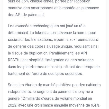
plus de 35 % chaque année, portée par l’adoption
massive des smartphones et la montée en puissance
des API de paiement.
Les avancées technologiques ont joué un rôle
déterminant. La tokenisation, devenue la norme pour
sécuriser les transactions, a permis aux fournisseurs
de générer des codes à usage unique, réduisant ainsi
le risque de duplication. Parallèlement, les API
RESTful ont simplifié l’intégration de ces solutions
dans les plateformes de casino, offrant des temps de
traitement de l’ordre de quelques secondes.
Selon les études de marché publiées par des cabinets
indépendants, le segment du paiement anonyme a
généré 12 milliards d’euros de volume mondial en
2022, avec une croissance annuelle moyenne de 9,4 %.