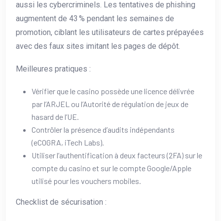
aussi les cybercriminels. Les tentatives de phishing
augmentent de 43 % pendant les semaines de
promotion, ciblant les utilisateurs de cartes prépayées
avec des faux sites imitant les pages de dépôt.
Meilleures pratiques :
Vérifier que le casino possède une licence délivrée
par l’ARJEL ou l’Autorité de régulation de jeux de
hasard de l’UE.
Contrôler la présence d’audits indépendants
(eCOGRA, iTech Labs).
Utiliser l’authentification à deux facteurs (2FA) sur le
compte du casino et sur le compte Google/Apple
utilisé pour les vouchers mobiles.
Checklist de sécurisation :