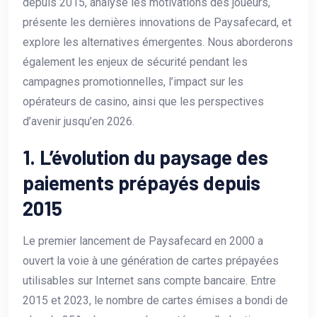
depuis 2015, analyse les motivations des joueurs,
présente les dernières innovations de Paysafecard, et
explore les alternatives émergentes. Nous aborderons
également les enjeux de sécurité pendant les
campagnes promotionnelles, l’impact sur les
opérateurs de casino, ainsi que les perspectives
d’avenir jusqu’en 2026.
1. L’évolution du paysage des
paiements prépayés depuis
2015
Le premier lancement de Paysafecard en 2000 a
ouvert la voie à une génération de cartes prépayées
utilisables sur Internet sans compte bancaire. Entre
2015 et 2023, le nombre de cartes émises a bondi de