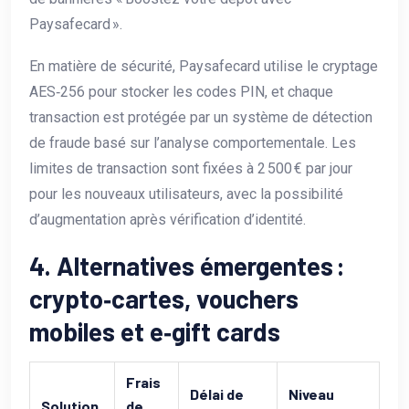
Paysafecard ».
En matière de sécurité, Paysafecard utilise le cryptage
AES‑256 pour stocker les codes PIN, et chaque
transaction est protégée par un système de détection
de fraude basé sur l’analyse comportementale. Les
limites de transaction sont fixées à 2 500 € par jour
pour les nouveaux utilisateurs, avec la possibilité
d’augmentation après vérification d’identité.
4. Alternatives émergentes :
crypto‑cartes, vouchers
mobiles et e‑gift cards
Frais
Délai de
Niveau
Solution
de