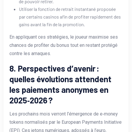
de pouvoir retirer.
Utiliser la fonction de retrait instantané proposée
par certains casinos afin de profiter rapidement des
gains avant la fin de la promotion.
En appliquant ces stratégies, le joueur maximise ses
chances de profiter du bonus tout en restant protégé
contre les arnaques.
8. Perspectives d’avenir :
quelles évolutions attendent
les paiements anonymes en
2025‑2026 ?
Les prochains mois verront l’émergence de e‑money
tokens normalisés par le European Payments Initiative
(EPI). Ces jetons numériques, adossés à l’euro,