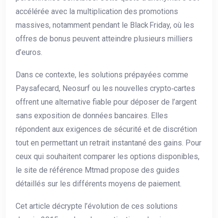
accélérée avec la multiplication des promotions
massives, notamment pendant le Black Friday, où les
offres de bonus peuvent atteindre plusieurs milliers
d’euros.
Dans ce contexte, les solutions prépayées comme
Paysafecard, Neosurf ou les nouvelles crypto‑cartes
offrent une alternative fiable pour déposer de l’argent
sans exposition de données bancaires. Elles
répondent aux exigences de sécurité et de discrétion
tout en permettant un retrait instantané des gains. Pour
ceux qui souhaitent comparer les options disponibles,
le site de référence Mtmad propose des guides
détaillés sur les différents moyens de paiement.
Cet article décrypte l’évolution de ces solutions