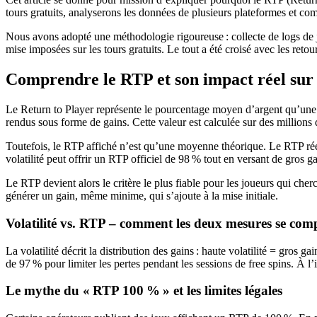
tours gratuits, analyserons les données de plusieurs plateformes et compa
Nous avons adopté une méthodologie rigoureuse : collecte de logs de 
mise imposées sur les tours gratuits. Le tout a été croisé avec les retour
Comprendre le RTP et son impact réel sur 
Le Return to Player représente le pourcentage moyen d’argent qu’une 
rendus sous forme de gains. Cette valeur est calculée sur des million
Toutefois, le RTP affiché n’est qu’une moyenne théorique. Le RTP réel 
volatilité peut offrir un RTP officiel de 98 % tout en versant de gros g
Le RTP devient alors le critère le plus fiable pour les joueurs qui cher
générer un gain, même minime, qui s’ajoute à la mise initiale.
Volatilité vs. RTP – comment les deux mesures se com
La volatilité décrit la distribution des gains : haute volatilité = gros 
de 97 % pour limiter les pertes pendant les sessions de free spins. À 
Le mythe du « RTP 100 % » et les limites légales