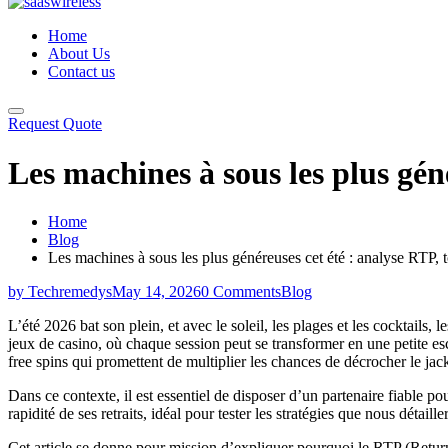
Home
About Us
Contact us
Request Quote
Les machines à sous les plus géné
Home
Blog
Les machines à sous les plus généreuses cet été : analyse RTP, to
by Techremedys
May 14, 2026
0 Comments
Blog
L’été 2026 bat son plein, et avec le soleil, les plages et les cocktails
jeux de casino, où chaque session peut se transformer en une petite es
free spins qui promettent de multiplier les chances de décrocher le jack
Dans ce contexte, il est essentiel de disposer d’un partenaire fiable po
rapidité de ses retraits, idéal pour tester les stratégies que nous détaille
Cet article se donne pour mission d’expliquer pourquoi le RTP (Return