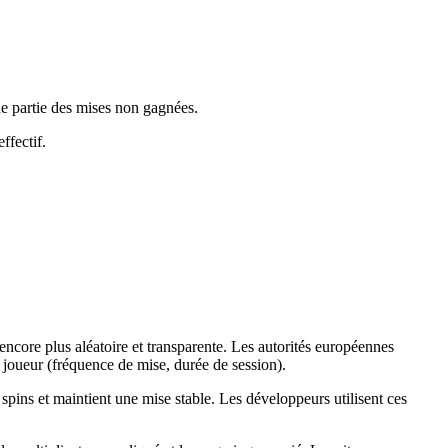
ne partie des mises non gagnées.
ffectif.
 encore plus aléatoire et transparente. Les autorités européennes
joueur (fréquence de mise, durée de session).
pins et maintient une mise stable. Les développeurs utilisent ces