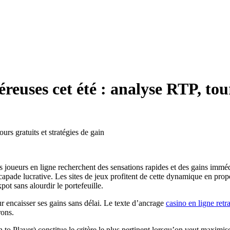
reuses cet été : analyse RTP, tour
urs gratuits et stratégies de gain
, les joueurs en ligne recherchent des sensations rapides et des gains im
capade lucrative. Les sites de jeux profitent de cette dynamique en pro
pot sans alourdir le portefeuille.
ur encaisser ses gains sans délai. Le texte d’ancrage
casino en ligne retr
rons.
 to Player) constitue le critère le plus pertinent lorsqu’on veut maxim