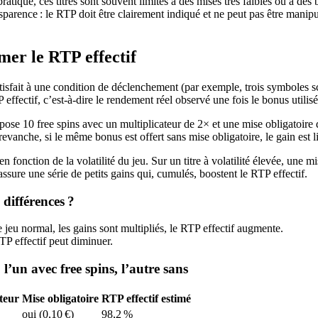
ique, ces titres sont souvent limités à des mises très faibles ou à des bo
parence : le RTP doit être clairement indiqué et ne peut pas être manip
mer le RTP effectif
atisfait à une condition de déclenchement (par exemple, trois symboles sc
ffectif, c’est‑à‑dire le rendement réel observé une fois le bonus utilisé
ose 10 free spins avec un multiplicateur de 2× et une mise obligatoire d
evanche, si le même bonus est offert sans mise obligatoire, le gain est 
en fonction de la volatilité du jeu. Sur un titre à volatilité élevée, une 
 assure une série de petits gains qui, cumulés, boostent le RTP effectif.
 différences ?
jeu normal, les gains sont multipliés, le RTP effectif augmente.
TP effectif peut diminuer.
l’un avec free spins, l’autre sans
teur
Mise obligatoire
RTP effectif estimé
oui (0,10 €)
98,2 %