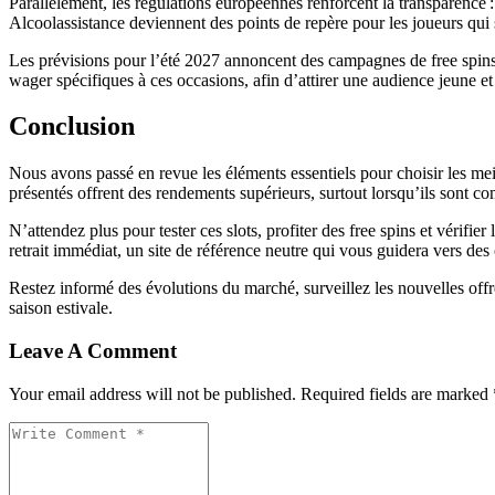
Parallèlement, les régulations européennes renforcent la transparence 
Alcoolassistance deviennent des points de repère pour les joueurs qui s
Les prévisions pour l’été 2027 annoncent des campagnes de free spins 
wager spécifiques à ces occasions, afin d’attirer une audience jeune e
Conclusion
Nous avons passé en revue les éléments essentiels pour choisir les meill
présentés offrent des rendements supérieurs, surtout lorsqu’ils sont co
N’attendez plus pour tester ces slots, profiter des free spins et vérifie
retrait immédiat, un site de référence neutre qui vous guidera vers des 
Restez informé des évolutions du marché, surveillez les nouvelles offre
saison estivale.
Leave A Comment
Your email address will not be published. Required fields are marked 