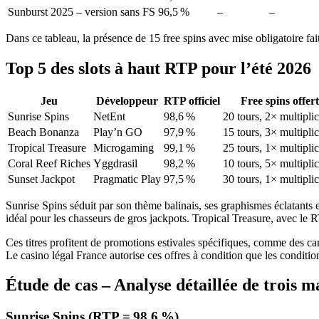
Sunburst 2025 – version sans FS
96,5 %
–
–
Dans ce tableau, la présence de 15 free spins avec mise obligatoire fai
Top 5 des slots à haut RTP pour l’été 2026
Jeu
Développeur
RTP officiel
Free spins offert
Sunrise Spins
NetEnt
98,6 %
20 tours, 2× multipli
Beach Bonanza
Play’n GO
97,9 %
15 tours, 3× multipli
Tropical Treasure
Microgaming
99,1 %
25 tours, 1× multipli
Coral Reef Riches
Yggdrasil
98,2 %
10 tours, 5× multipli
Sunset Jackpot
Pragmatic Play
97,5 %
30 tours, 1× multipli
Sunrise Spins séduit par son thème balinais, ses graphismes éclatants 
idéal pour les chasseurs de gros jackpots. Tropical Treasure, avec le RT
Ces titres profitent de promotions estivales spécifiques, comme des c
Le casino légal France autorise ces offres à condition que les conditio
Étude de cas – Analyse détaillée de trois m
Sunrise Spins (RTP = 98,6 %)