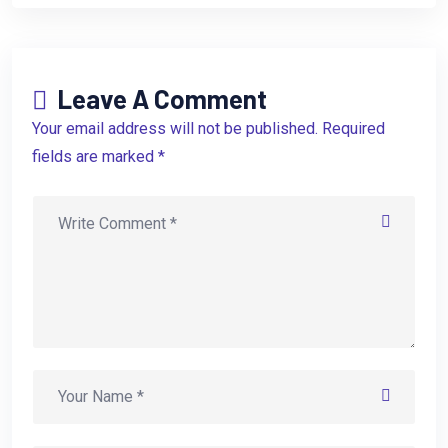
Leave A Comment
Your email address will not be published. Required
fields are marked *