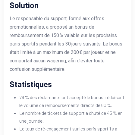
Solution
Le responsable du support, formé aux offres
promotionnelles, a proposé un bonus de
remboursement de 150 % valable sur les prochains
paris sportifs pendant les 30 jours suivants. Le bonus
était limité à un maximum de 200 € par joueur et ne
comportait aucun wagering, afin d’éviter toute
confusion supplémentaire.
Statistiques
78 % des réclamants ont accepté le bonus, réduisant
le volume de remboursements directs de 60 %.
Le nombre de tickets de support a chuté de 45 % en
une journée.
Le taux de ré‑engagement sur les paris sportifs a