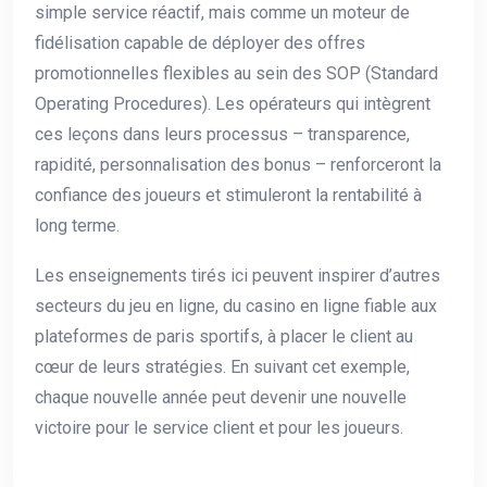
simple service réactif, mais comme un moteur de
fidélisation capable de déployer des offres
promotionnelles flexibles au sein des SOP (Standard
Operating Procedures). Les opérateurs qui intègrent
ces leçons dans leurs processus – transparence,
rapidité, personnalisation des bonus – renforceront la
confiance des joueurs et stimuleront la rentabilité à
long terme.
Les enseignements tirés ici peuvent inspirer d’autres
secteurs du jeu en ligne, du casino en ligne fiable aux
plateformes de paris sportifs, à placer le client au
cœur de leurs stratégies. En suivant cet exemple,
chaque nouvelle année peut devenir une nouvelle
victoire pour le service client et pour les joueurs.