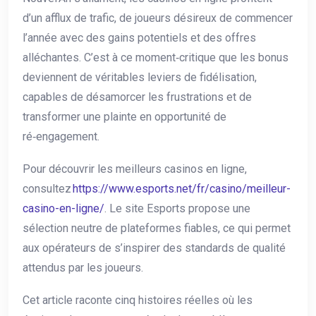
d’un afflux de trafic, de joueurs désireux de commencer
l’année avec des gains potentiels et des offres
alléchantes. C’est à ce moment‑critique que les bonus
deviennent de véritables leviers de fidélisation,
capables de désamorcer les frustrations et de
transformer une plainte en opportunité de
ré‑engagement.
Pour découvrir les meilleurs casinos en ligne,
consultez
https://www.esports.net/fr/casino/meilleur-
casino-en-ligne/
. Le site Esports propose une
sélection neutre de plateformes fiables, ce qui permet
aux opérateurs de s’inspirer des standards de qualité
attendus par les joueurs.
Cet article raconte cinq histoires réelles où les