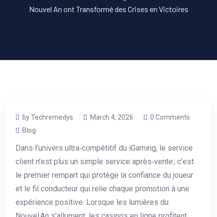
Nouvel An ont Transformé des Crises en Victoires
by Techremedys
March 4, 2026
0 Comments
Blog
Dans l’univers ultra‑compétitif du iGaming, le service
client n’est plus un simple service après‑vente ; c’est
le premier rempart qui protège la confiance du joueur
et le fil conducteur qui relie chaque promotion à une
expérience positive. Lorsque les lumières du
Nouvel An s’allument, les casinos en ligne profitent