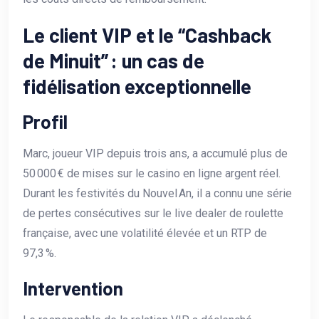
Le client VIP et le “Cashback
de Minuit” : un cas de
fidélisation exceptionnelle
Profil
Marc, joueur VIP depuis trois ans, a accumulé plus de
50 000 € de mises sur le casino en ligne argent réel.
Durant les festivités du Nouvel An, il a connu une série
de pertes consécutives sur le live dealer de roulette
française, avec une volatilité élevée et un RTP de
97,3 %.
Intervention