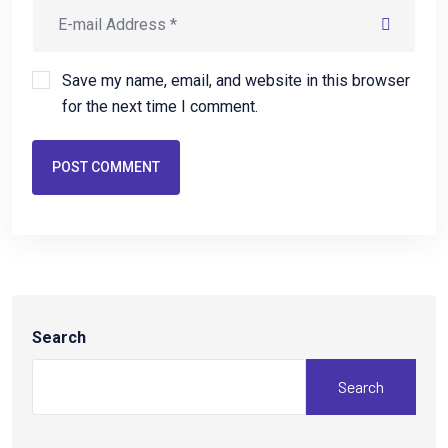
Save my name, email, and website in this browser
for the next time I comment.
POST COMMENT
Search
Search