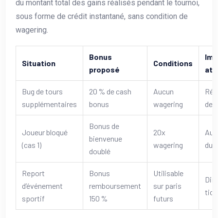
du montant total des gains réalisés pendant le tournoi,
sous forme de crédit instantané, sans condition de
wagering.
Bonus
Imp
Situation
Conditions
proposé
att
Bug de tours
20 % de cash
Aucun
Rét
supplémentaires
bonus
wagering
de l
Bonus de
Joueur bloqué
20x
Aug
bienvenue
(cas 1)
wagering
du 
doublé
Report
Bonus
Utilisable
Dim
d’événement
remboursement
sur paris
tic
sportif
150 %
futurs