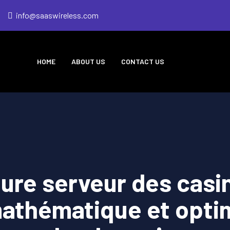
info@saaswireless.com
HOME
ABOUT US
CONTACT US
ture serveur des casin
athématique et optim