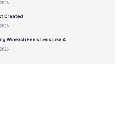
 2026
st Created
 2026
ing Winexch Feels Less Like A
 2026