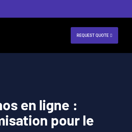
REQUEST QUOTE
os en ligne :
isation pour le