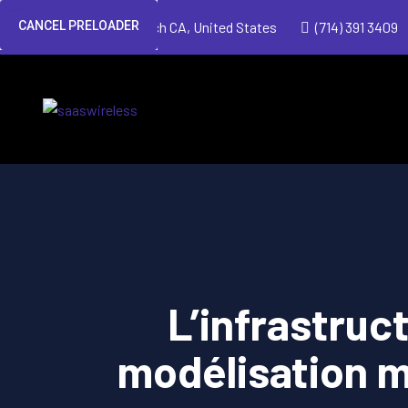
CANCEL PRELOADER
Huntington Beach CA, United States
(714) 391 3409
L’infrastruc
modélisation m