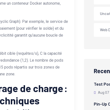
mme un conteneur Docker autonome,
Unca
lic Graph). Par exemple, le service de
aiement (pour vérifier le solde) et du
Web 
clicitité garantit qu’aucune boucle de
bit cible (requêtes/s), C la capacité
 redondance (1,2). Le nombre de pods
 = 15 pods répartis sur trois zones de
Recen
’une zone.
Test Po
rage de charge :
Aug 07
echniques
Pin-Up 