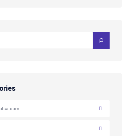
ories
alsa.com