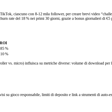
TikTok, ciascuno con 8‑12 mila follower, per creare brevi video “challe
urn rate del 18 % nei primi 30 giorni, grazie a bonus giornalieri di €5 pe
ROI
185 %
210 %
roller vs. micro) influisca su metriche diverse: volume di download per l
 su gioco responsabile, limiti di deposito e link a strumenti di auto‑es