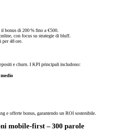
 il bonus di 200 % fino a €500.
nline, con focus su strategie di bluff.
i per 48 ore.
epositi e churn. I KPI principali includono:
 medio
ming e offerte bonus, garantendo un ROI sostenibile.
ni mobile‑first – 300 parole