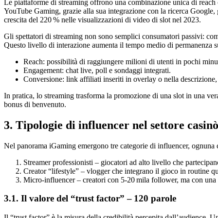
Le piattaforme di streaming offrono una combinazione unica di reach e 
YouTube Gaming, grazie alla sua integrazione con la ricerca Google, ge
crescita del 220 % nelle visualizzazioni di video di slot nel 2023.
Gli spettatori di streaming non sono semplici consumatori passivi: co
Questo livello di interazione aumenta il tempo medio di permanenza sul
Reach: possibilità di raggiungere milioni di utenti in pochi minut
Engagement: chat live, poll e sondaggi integrati.
Conversione: link affiliati inseriti in overlay o nella descrizione, 
In pratica, lo streaming trasforma la promozione di una slot in una vera
bonus di benvenuto.
3. Tipologie di influencer nel settore casin
Nel panorama iGaming emergono tre categorie di influencer, ognuna con
Streamer professionisti – giocatori ad alto livello che partecipan
Creator “lifestyle” – vlogger che integrano il gioco in routine q
Micro‑influencer – creatori con 5‑20 mila follower, ma con una 
3.1. Il valore del “trust factor” – 120 parole
Il “trust factor” è la misura della credibilità percepita dall’audienc