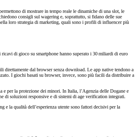
ermettono di mostrare in tempo reale le dinamiche di una slot, le
hiedono consigli sul wagering e, soprattutto, si fidano delle sue
a loro strategia di marketing, quali sono i profili di influencer più
 ricavi di gioco su smartphone hanno superato i 30 miliardi di euro
bili direttamente dal browser senza download. Le app native tendono a
to. I giochi basati su browser, invece, sono più facili da distribuire a
ia e per la protezione dei minori. In Italia, l’Agenzia delle Dogane e
di soluzioni responsive e di sistemi di age verification integrati.
e la qualità dell’esperienza utente sono fattori decisivi per la