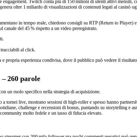
engagement. Twitch conta più di 150 milioni di utenti attivi mensili, co
nera oltre 1 miliardo di visualizzazioni di contenuti legati al casinò o
mmentano in tempo reale, chiedono consigli su RTP (Return to Player) e 
 canale del 45 % rispetto a un video preregistrato.
i.
tracciabili al click.
 e propria esperienza condivisa, dove il pubblico può vedere il risultato
ò – 260 parole
 un ruolo specifico nella strategia di acquisizione.
o a tornei live, mostrano sessioni di high‑roller e spesso hanno partnersh
uotidiane, challenge e recensioni di bonus, puntando su storytelling e aut
community molto fedele e un tasso di fiducia elevato.
e. Uno streamer con 200 mila follower ma pochi commenti negativi può ge