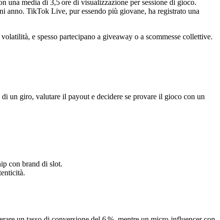
n una media di 3,5 ore di visualizzazione per sessione di gioco.
gni anno. TikTok Live, pur essendo più giovane, ha registrato una
volatilità, e spesso partecipano a giveaway o a scommesse collettive.
 di un giro, valutare il payout e decidere se provare il gioco con un
ip con brand di slot.
enticità.
nerare un tasso di conversione del 6 %, mentre un micro‑influencer con