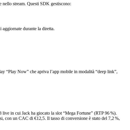
e nello stream. Questi SDK gestiscono:
 aggiornate durante la diretta.
rlay “Play Now” che apriva l’app mobile in modalità “deep link”,
8 live in cui Jack ha giocato la slot “Mega Fortune” (RTP 96 %).
, con un CAC di €12,5. Il tasso di conversione è stato del 7,2 %,