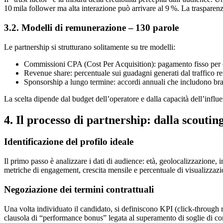
10 mila follower ma alta interazione può arrivare al 9 %. La trasparen
3.2. Modelli di remunerazione – 130 parole
Le partnership si strutturano solitamente su tre modelli:
Commissioni CPA (Cost Per Acquisition): pagamento fisso per 
Revenue share: percentuale sui guadagni generati dal traffico re
Sponsorship a lungo termine: accordi annuali che includono bran
La scelta dipende dal budget dell’operatore e dalla capacità dell’influe
4. Il processo di partnership: dalla scoutin
Identificazione del profilo ideale
Il primo passo è analizzare i dati di audience: età, geolocalizzazione,
metriche di engagement, crescita mensile e percentuale di visualizzazi
Negoziazione dei termini contrattuali
Una volta individuato il candidato, si definiscono KPI (click‑through r
clausola di “performance bonus” legata al superamento di soglie di co