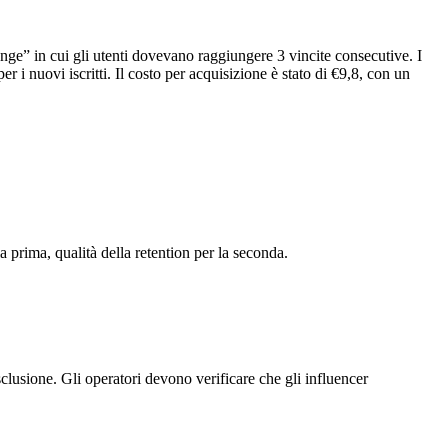
nge” in cui gli utenti dovevano raggiungere 3 vincite consecutive. I
r i nuovi iscritti. Il costo per acquisizione è stato di €9,8, con un
a prima, qualità della retention per la seconda.
clusione. Gli operatori devono verificare che gli influencer