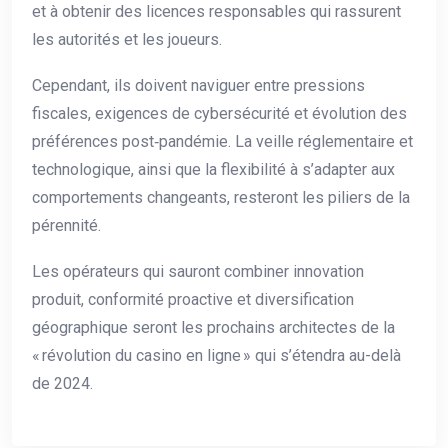
et à obtenir des licences responsables qui rassurent
les autorités et les joueurs.
Cependant, ils doivent naviguer entre pressions
fiscales, exigences de cybersécurité et évolution des
préférences post‑pandémie. La veille réglementaire et
technologique, ainsi que la flexibilité à s’adapter aux
comportements changeants, resteront les piliers de la
pérennité.
Les opérateurs qui sauront combiner innovation
produit, conformité proactive et diversification
géographique seront les prochains architectes de la
« révolution du casino en ligne » qui s’étendra au-delà
de 2024.