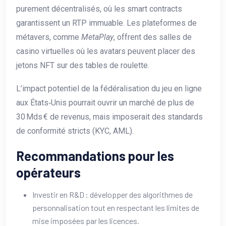
purement décentralisés, où les smart contracts
garantissent un RTP immuable. Les plateformes de
métavers, comme
MetaPlay
, offrent des salles de
casino virtuelles où les avatars peuvent placer des
jetons NFT sur des tables de roulette.
L’impact potentiel de la fédéralisation du jeu en ligne
aux États‑Unis pourrait ouvrir un marché de plus de
30 Mds € de revenus, mais imposerait des standards
de conformité stricts (KYC, AML).
Recommandations pour les
opérateurs
Investir en R&D : développer des algorithmes de
personnalisation tout en respectant les limites de
mise imposées par les licences.