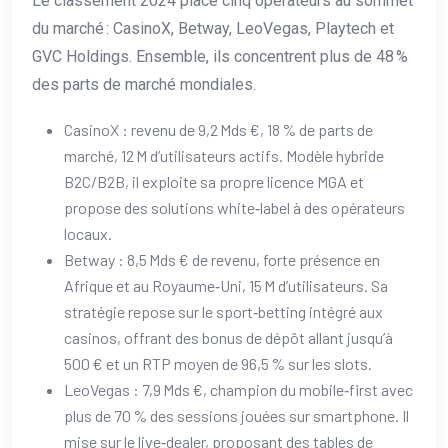
Le classement 2024 place cinq opérateurs au sommet
du marché : CasinoX, Betway, LeoVegas, Playtech et
GVC Holdings. Ensemble, ils concentrent plus de 48 %
des parts de marché mondiales.
CasinoX : revenu de 9,2 Mds €, 18 % de parts de
marché, 12 M d’utilisateurs actifs. Modèle hybride
B2C/B2B, il exploite sa propre licence MGA et
propose des solutions white‑label à des opérateurs
locaux.
Betway : 8,5 Mds € de revenu, forte présence en
Afrique et au Royaume‑Uni, 15 M d’utilisateurs. Sa
stratégie repose sur le sport‑betting intégré aux
casinos, offrant des bonus de dépôt allant jusqu’à
500 € et un RTP moyen de 96,5 % sur les slots.
LeoVegas : 7,9 Mds €, champion du mobile‑first avec
plus de 70 % des sessions jouées sur smartphone. Il
mise sur le live‑dealer, proposant des tables de