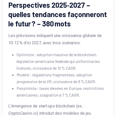
Perspectives 2025‑2027 –
quelles tendances façonneront
le futur ? – 380 mots
Les prévisions indiquent une croissance globale de
10‑12 % d’ici 2027, avec trois scénarios :
Optimiste : adoption massive de la blockchain,
législation américaine fédérale qui uniformise les
licences, croissance de 12 % CAGR.
Modéré : régulations fragmentées, adoption
progressive de la VR, croissance de 9 % CAGR.
Pessimiste : taxes élevées en Europe, restrictions
américaines, stagnation à 7 % CAGR.
L’émergence de start‑ups blockchain (ex. :
CryptoCasino.io
) introduit des modèles de jeu