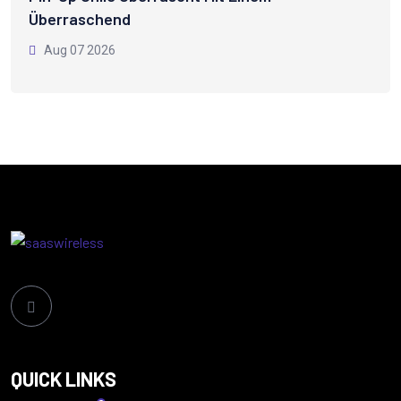
Überraschend
Aug 07 2026
QUICK LINKS