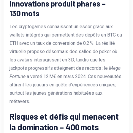
Innovations produit phares –
130 mots
Les cryptogames connaissent un essor grâce aux
wallets intégrés qui permettent des dépôts en BTC ou
ETH avec un taux de conversion de 0,2 %. La réalité
virtuelle propose désormais des salles de poker où
les avatars interagissent en 3D, tandis que les
jackpots progressifs atteignent des records : le
Mega
Fortune
a versé 12 M€ en mars 2024. Ces nouveautés
attirent les joueurs en quête d’expériences uniques,
surtout les jeunes générations habituées aux
métavers.
Risques et défis qui menacent
la domination – 400 mots