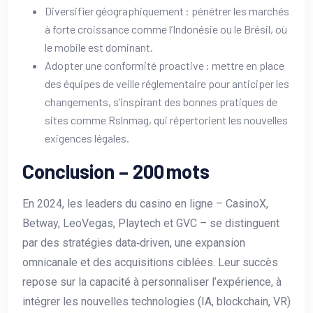
Diversifier géographiquement : pénétrer les marchés
à forte croissance comme l’Indonésie ou le Brésil, où
le mobile est dominant.
Adopter une conformité proactive : mettre en place
des équipes de veille réglementaire pour anticiper les
changements, s’inspirant des bonnes pratiques de
sites comme Rslnmag, qui répertorient les nouvelles
exigences légales.
Conclusion – 200 mots
En 2024, les leaders du casino en ligne – CasinoX,
Betway, LeoVegas, Playtech et GVC – se distinguent
par des stratégies data‑driven, une expansion
omnicanale et des acquisitions ciblées. Leur succès
repose sur la capacité à personnaliser l’expérience, à
intégrer les nouvelles technologies (IA, blockchain, VR)