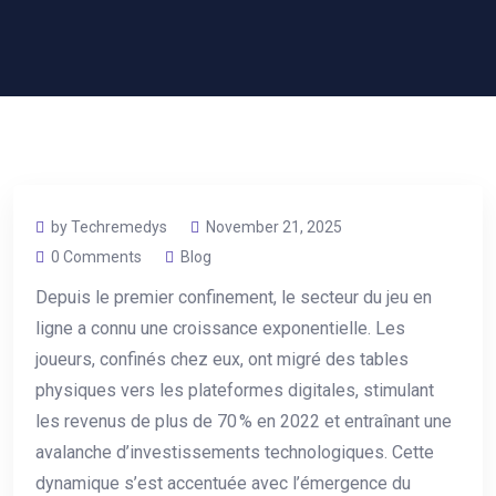
by Techremedys
November 21, 2025
0 Comments
Blog
Depuis le premier confinement, le secteur du jeu en
ligne a connu une croissance exponentielle. Les
joueurs, confinés chez eux, ont migré des tables
physiques vers les plateformes digitales, stimulant
les revenus de plus de 70 % en 2022 et entraînant une
avalanche d’investissements technologiques. Cette
dynamique s’est accentuée avec l’émergence du