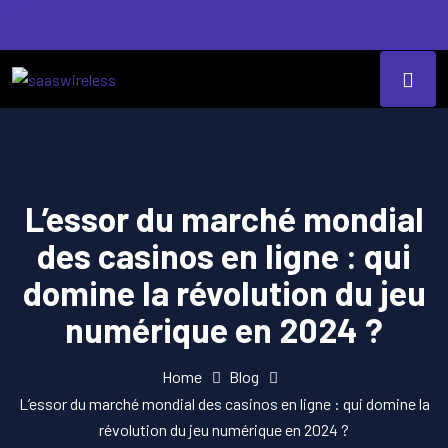
L’essor du marché mondial
des casinos en ligne : qui
domine la révolution du jeu
numérique en 2024 ?
Home
Blog
L’essor du marché mondial des casinos en ligne : qui domine la
révolution du jeu numérique en 2024 ?