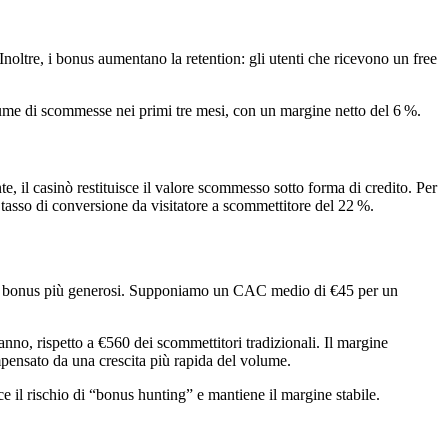
 Inoltre, i bonus aumentano la retention: gli utenti che ricevono un free
ume di scommesse nei primi tre mesi, con un margine netto del 6 %.
, il casinò restituisce il valore scommesso sotto forma di credito. Per
tasso di conversione da visitatore a scommettitore del 22 %.
a dei bonus più generosi. Supponiamo un CAC medio di €45 per un
anno, rispetto a €560 dei scommettitori tradizionali. Il margine
pensato da una crescita più rapida del volume.
e il rischio di “bonus hunting” e mantiene il margine stabile.