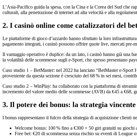
L’Asia‑Pacifico guida la spesa, con la Cina e la Corea del Sud che ra
culturali, alla penetrazione di internet ad alta velocità e alla regolamen
2. I casinò online come catalizzatori del be
Le piattaforme di gioco d’azzardo hanno sfruttato la loro infrastruttura
pagamento integrati, i casinò possono offrire quote live, mercati pre
Il vantaggio operativo è duplice: da un lato, i casinò hanno già una base
la volatilità delle scommesse sugli e‑Sport, che spesso presentano payou
Caso studio 1 – BetMaster: nel 2022 ha lanciato “BetMaster e‑Sport Hu
proveniente da questa sezione è cresciuto del 68 % in sei mesi, contri
Caso studio 2 – WinPlay: ha collaborato con la piattaforma di streamin
incremento del valore medio delle scommesse (AVB) da €45 a €68, graz
3. Il potere dei bonus: la strategia vincente
I bonus rappresentano il fulcro della strategia di acquisizione clienti n
Welcome bonus: 100 % fino a €300 + 50 giri gratuiti su giochi
Free bet: €20 di scommessa senza rischio su eventi di League 