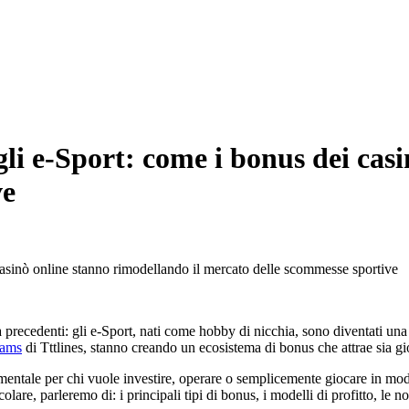
li e‑Sport: come i bonus dei casi
ve
asinò online stanno rimodellando il mercato delle scommesse sportive
ecedenti: gli e‑Sport, nati come hobby di nicchia, sono diventati una fo
aams
di Tttlines, stanno creando un ecosistema di bonus che attrae sia gioc
ntale per chi vuole investire, operare o semplicemente giocare in mod
icolare, parleremo di: i principali tipi di bonus, i modelli di profitto, le 