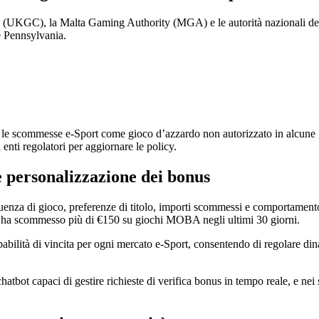
 (UKGC), la Malta Gaming Authority (MGA) e le autorità nazionali dell’
e Pennsylvania.
care le scommesse e‑Sport come gioco d’azzardo non autorizzato in alcune
enti regolatori per aggiornare le policy.
 e personalizzazione dei bonus
requenza di gioco, preferenze di titolo, importi scommessi e comportamento
hi ha scommesso più di €150 su giochi MOBA negli ultimi 30 giorni.
babilità di vincita per ogni mercato e‑Sport, consentendo di regolare di
hatbot capaci di gestire richieste di verifica bonus in tempo reale, e ne