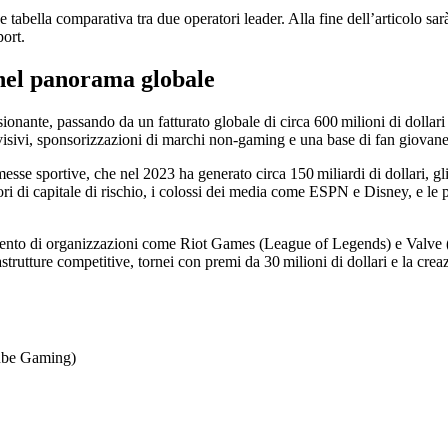
e tabella comparativa tra due operatori leader. Alla fine dell’articolo sar
port.
 nel panorama globale
ssionante, passando da un fatturato globale di circa 600 milioni di dolla
visivi, sponsorizzazioni di marchi non‑gaming e una base di fan giovane
se sportive, che nel 2023 ha generato circa 150 miliardi di dollari, gli
titori di capitale di rischio, i colossi dei media come ESPN e Disney, e le
ziamento di organizzazioni come Riot Games (League of Legends) e Valve (
utture competitive, tornei con premi da 30 milioni di dollari e la creazi
Tube Gaming)