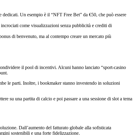
e dedicati. Un esempio è il “NFT Free Bet” da €50, che può essere
ncrociati come visualizzazioni senza pubblicità e crediti di
ui bonus di benvenuto, ma al contempo creare un mercato più
ondividere il pool di incentivi. Alcuni hanno lanciato “sport‑casino
ount.
ambe le parti. Inoltre, i bookmaker stanno investendo in soluzioni
ere su una partita di calcio e poi passare a una sessione di slot a tema
luzione. Dall’aumento del fatturato globale alla sofisticata
ini sostenibili e una forte fidelizzazione.