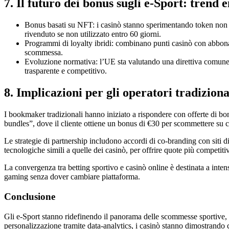
7. Il futuro dei bonus sugli e‑Sport: trend
Bonus basati su NFT: i casinò stanno sperimentando token non 
rivenduto se non utilizzato entro 60 giorni.
Programmi di loyalty ibridi: combinano punti casinò con abbonam
scommessa.
Evoluzione normativa: l’UE sta valutando una direttiva comune p
trasparente e competitivo.
8. Implicazioni per gli operatori tradizion
I bookmaker tradizionali hanno iniziato a rispondere con offerte di bon
bundles”, dove il cliente ottiene un bonus di €30 per scommettere su c
Le strategie di partnership includono accordi di co‑branding con siti di
tecnologiche simili a quelle dei casinò, per offrire quote più competiti
La convergenza tra betting sportivo e casinò online è destinata a inten
gaming senza dover cambiare piattaforma.
Conclusione
Gli e‑Sport stanno ridefinendo il panorama delle scommesse sportive, e 
personalizzazione tramite data‑analytics, i casinò stanno dimostrando c