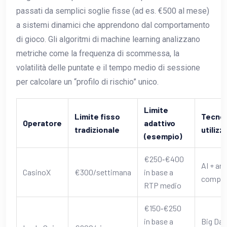
passati da semplici soglie fisse (ad es. €500 al mese)
a sistemi dinamici che apprendono dal comportamento
di gioco. Gli algoritmi di machine learning analizzano
metriche come la frequenza di scommessa, la
volatilità delle puntate e il tempo medio di sessione
per calcolare un “profilo di rischio” unico.
Limite
Limite fisso
Tecnol
Operatore
adattivo
tradizionale
utilizz
(esempio)
€250‑€400
AI + ana
CasinoX
€300/settimana
in base a
compor
RTP medio
€150‑€250
in base a
Big Dat