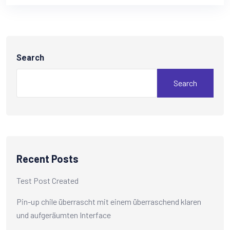
Search
Search
Recent Posts
Test Post Created
Pin-up chile überrascht mit einem überraschend klaren
und aufgeräumten Interface