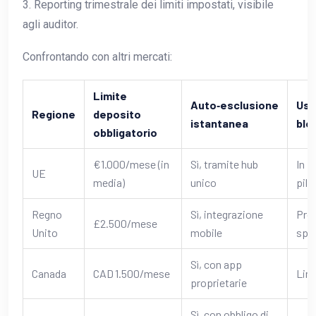
3. Reporting trimestrale dei limiti impostati, visibile
agli auditor.
Confrontando con altri mercati:
Limite
Auto‑esclusione
Uso
Regione
deposito
istantanea
blo
obbligatorio
€1.000/mese (in
Sì, tramite hub
In f
UE
media)
unico
pilo
Regno
Sì, integrazione
Prog
£2.500/mese
Unito
mobile
sper
Sì, con app
Canada
CAD 1.500/mese
Lim
proprietarie
Sì, con obbligo di