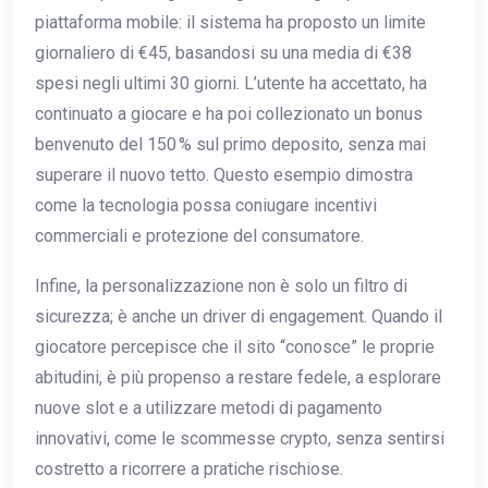
piattaforma mobile: il sistema ha proposto un limite
giornaliero di €45, basandosi su una media di €38
spesi negli ultimi 30 giorni. L’utente ha accettato, ha
continuato a giocare e ha poi collezionato un bonus
benvenuto del 150 % sul primo deposito, senza mai
superare il nuovo tetto. Questo esempio dimostra
come la tecnologia possa coniugare incentivi
commerciali e protezione del consumatore.
Infine, la personalizzazione non è solo un filtro di
sicurezza; è anche un driver di engagement. Quando il
giocatore percepisce che il sito “conosce” le proprie
abitudini, è più propenso a restare fedele, a esplorare
nuove slot e a utilizzare metodi di pagamento
innovativi, come le scommesse crypto, senza sentirsi
costretto a ricorrere a pratiche rischiose.