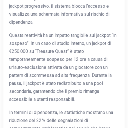
jackpot progressivo, il sistema blocca l’accesso e
visualizza una schermata informativa sul rischio di
dipendenza.
Questa reattività ha un impatto tangibile sui jackpot “in
sospeso”. In un caso di studio interno, un jackpot di
€250.000 su “Treasure Quest” è stato
temporaneamente sospeso per 12 ore a causa di
un’auto‑esclusione attivata da un giocatore con un
pattern di scommessa ad alta frequenza. Durante la
pausa, il jackpot è stato redistribuito a una pool
secondaria, garantendo che il premio rimanga
accessibile a utenti responsabili.
In termini di dipendenza, le statistiche mostrano una
riduzione del 22 % delle segnalazioni di