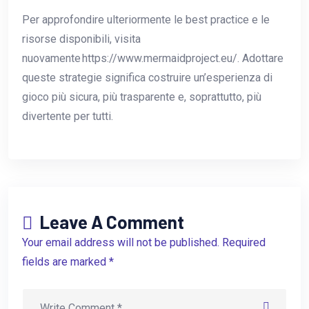
Per approfondire ulteriormente le best practice e le
risorse disponibili, visita
nuovamente https://www.mermaidproject.eu/. Adottare
queste strategie significa costruire un’esperienza di
gioco più sicura, più trasparente e, soprattutto, più
divertente per tutti.
Leave A Comment
Your email address will not be published. Required
fields are marked *