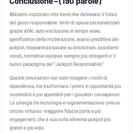
Conclusione – (190 parole)
Abbiamo esplorato otto trend che delineano il futuro
del gioco responsabile: limiti di spesa personalizzati
grazie all’AI, auto‑esclusione in tempo reale,
gamification della moderazione, analisi predittiva dei
jackpot, trasparenza basata su blockchain, assistenti
vocali, normative europee sempre più stringenti e il
nuovo paradigma del “Jackpot Responsabile”.
Queste innovazioni non solo mitigano i rischi di
dipendenza, ma trasformano i premi in opportunità più
sostenibili e più appetibili per i giocatori consapevoli.
La sinergia tra tecnologia e regolamentazione crea un
circolo virtuoso: maggiore fiducia porta a più
engagement, che a sua volta alimenta jackpot più
grandi e più equi.