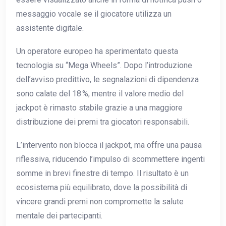
messaggio vocale se il giocatore utilizza un
assistente digitale.
Un operatore europeo ha sperimentato questa
tecnologia su “Mega Wheels”. Dopo l’introduzione
dell’avviso predittivo, le segnalazioni di dipendenza
sono calate del 18 %, mentre il valore medio del
jackpot è rimasto stabile grazie a una maggiore
distribuzione dei premi tra giocatori responsabili.
L’intervento non blocca il jackpot, ma offre una pausa
riflessiva, riducendo l’impulso di scommettere ingenti
somme in brevi finestre di tempo. Il risultato è un
ecosistema più equilibrato, dove la possibilità di
vincere grandi premi non compromette la salute
mentale dei partecipanti.