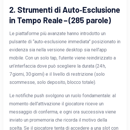
2. Strumenti di Auto‑Esclusione
in Tempo Reale – (285 parole)
Le piattaforme più avanzate hanno introdotto un
pulsante di “auto‑esclusione immediata” posizionato in
evidenza sia nella versione desktop sia nell’app
mobile. Con un solo tap, l’utente viene reindirizzato a
un’interfaccia dove può scegliere la durata (24 h,
7 giorni, 30 giorni) e il livello di restrizione (solo
scommesse, solo deposito, blocco totale).
Le notifiche push svolgono un ruolo fondamentale: al
momento dell’attivazione il giocatore riceve un
messaggio di conferma, e ogni ora successiva viene
inviato un promemoria che ricorda il motivo della
scelta. Se il giocatore tenta di accedere a una slot con