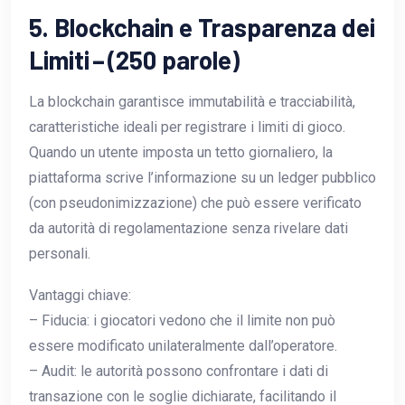
5. Blockchain e Trasparenza dei
Limiti – (250 parole)
La blockchain garantisce immutabilità e tracciabilità,
caratteristiche ideali per registrare i limiti di gioco.
Quando un utente imposta un tetto giornaliero, la
piattaforma scrive l’informazione su un ledger pubblico
(con pseudonimizzazione) che può essere verificato
da autorità di regolamentazione senza rivelare dati
personali.
Vantaggi chiave:
– Fiducia: i giocatori vedono che il limite non può
essere modificato unilateralmente dall’operatore.
– Audit: le autorità possono confrontare i dati di
transazione con le soglie dichiarate, facilitando il