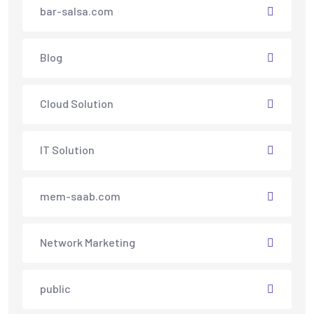
bar-salsa.com
Blog
Cloud Solution
IT Solution
mem-saab.com
Network Marketing
public