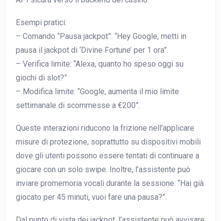
Esempi pratici:
– Comando “Pausa jackpot”: “Hey Google, metti in
pausa il jackpot di ‘Divine Fortune’ per 1 ora”.
– Verifica limite: “Alexa, quanto ho speso oggi su
giochi di slot?”
– Modifica limite: “Google, aumenta il mio limite
settimanale di scommesse a €200”.
Queste interazioni riducono la frizione nell’applicare
misure di protezione, soprattutto su dispositivi mobili
dove gli utenti possono essere tentati di continuare a
giocare con un solo swipe. Inoltre, l’assistente può
inviare promemoria vocali durante la sessione: “Hai già
giocato per 45 minuti, vuoi fare una pausa?”.
Dal punto di vista dei jackpot, l’assistente può avvisare