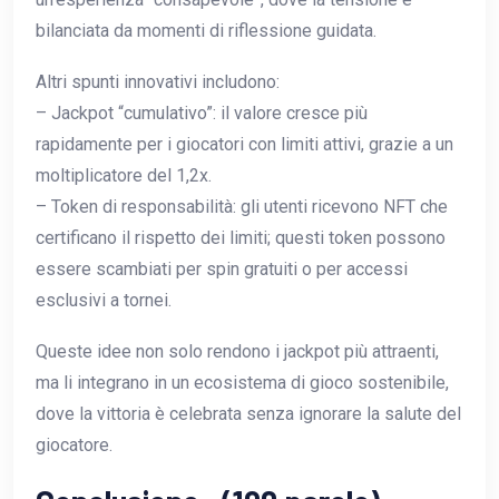
bilanciata da momenti di riflessione guidata.
Altri spunti innovativi includono:
– Jackpot “cumulativo”: il valore cresce più
rapidamente per i giocatori con limiti attivi, grazie a un
moltiplicatore del 1,2x.
– Token di responsabilità: gli utenti ricevono NFT che
certificano il rispetto dei limiti; questi token possono
essere scambiati per spin gratuiti o per accessi
esclusivi a tornei.
Queste idee non solo rendono i jackpot più attraenti,
ma li integrano in un ecosistema di gioco sostenibile,
dove la vittoria è celebrata senza ignorare la salute del
giocatore.