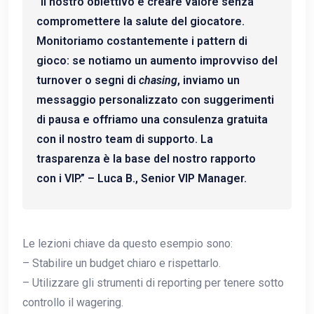
“Il nostro obiettivo è creare valore senza
compromettere la salute del giocatore.
Monitoriamo costantemente i pattern di
gioco: se notiamo un aumento improvviso del
turnover o segni di
chasing
, inviamo un
messaggio personalizzato con suggerimenti
di pausa e offriamo una consulenza gratuita
con il nostro team di supporto. La
trasparenza è la base del nostro rapporto
con i VIP.” – Luca B., Senior VIP Manager.
Le lezioni chiave da questo esempio sono:
– Stabilire un budget chiaro e rispettarlo.
– Utilizzare gli strumenti di reporting per tenere sotto
controllo il wagering.