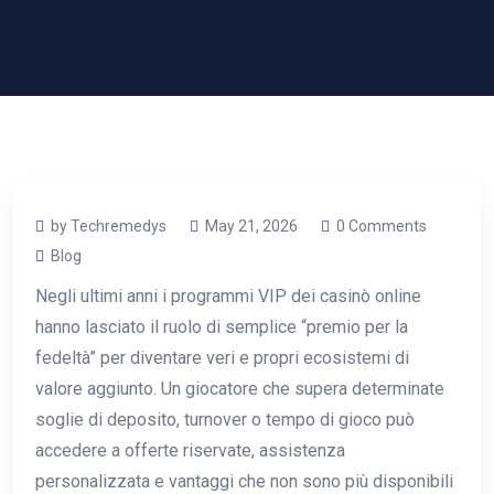
by Techremedys
May 21, 2026
0 Comments
Blog
Negli ultimi anni i programmi VIP dei casinò online
hanno lasciato il ruolo di semplice “premio per la
fedeltà” per diventare veri e propri ecosistemi di
valore aggiunto. Un giocatore che supera determinate
soglie di deposito, turnover o tempo di gioco può
accedere a offerte riservate, assistenza
personalizzata e vantaggi che non sono più disponibili