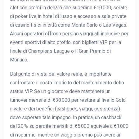
slot con premi in denaro che superano €10 000, serate
di poker live in hotel di lusso e accesso a sale private
di casinò fisici in città come Monte Carlo o Las Vegas.
Alcuni operatori offrono persino viaggi all‑inclusive per
eventi sportivi di alto profilo, con biglietti VIP per la
finale di Champions League o il Gran Premio di
Monaco.
Dal punto di vista del valore reale, è importante
confrontare il costo implicito del mantenimento dello
status VIP. Se un giocatore deve mantenere un
turnover mensile di €30 000 per restare al livello Gold,
il valore dei benefici (cashback, viaggi, assistenza)
deve superare tale impegno. In pratica, un cashback
del 20 % su perdite mensili di €5 000 equivale a €1 000
di risparmio, mentre un viaggio premio può avere un