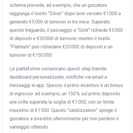
schema prevede, ad esempio, che un giocatore
raggiunga il livello “Silver” dopo aver versato €1 000 e
generato €5 000 di turnover in tre mesi. Superato
questo traguardo, il passaggio a “Gold” richiede €5 000
di depositi e €30 000 di turnover, mentre il livello
“Platinum” può richiedere €20 000 di depositi e un
turnover di €150 000.
Le piattaforme comunicano questi step tramite
dashboard personalizzate, notifiche via email e
messaggi in‑app. Spesso il primo incentivo è un bonus
di ingresso: ad esempio, un 150 % sul primo deposito
una volta superata la soglia di €1 000, con un limite
massimo di €1 500. Questo “catalizzatore” spinge il
giocatore a investire ulteriormente per non perdere il
vantaggio ottenuto.