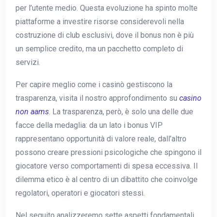
per l’utente medio. Questa evoluzione ha spinto molte
piattaforme a investire risorse considerevoli nella
costruzione di club esclusivi, dove il bonus non è più
un semplice credito, ma un pacchetto completo di
servizi.
Per capire meglio come i casinò gestiscono la
trasparenza, visita il nostro approfondimento su
casino
non aams
. La trasparenza, però, è solo una delle due
facce della medaglia: da un lato i bonus VIP
rappresentano opportunità di valore reale, dall’altro
possono creare pressioni psicologiche che spingono il
giocatore verso comportamenti di spesa eccessiva. Il
dilemma etico è al centro di un dibattito che coinvolge
regolatori, operatori e giocatori stessi.
Nel seguito analizzeremo sette aspetti fondamentali.