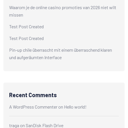
Waarom je de online casino promoties van 2026 niet wilt
missen
Test Post Created
Test Post Created
Pin-up chile überrascht mit einem überraschend klaren
und aufgeräumten Interface
Recent Comments
A WordPress Commenter
on
Hello world!
traga
on
SanDisk Flash Drive