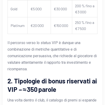
200 % fino a
Gold
€5 000
€30 000
€3 000
250 % fino a
Platinum
€20 000
€150 000
€7 500
Il percorso verso lo status VIP è dunque una
combinazione di metriche quantitative e di
comunicazione persuasiva, che richiede al giocatore di
valutare attentamente il rapporto tra investimento e
ricompensa.
2. Tipologie di bonus riservati ai
VIP – ≈ 350 parole
Una volta dentro il club, il catalogo di premi si espande