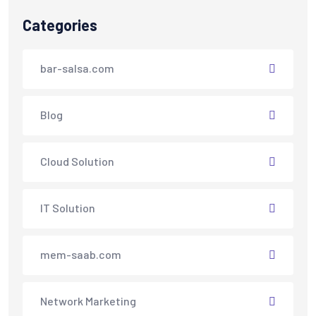
Categories
bar-salsa.com
Blog
Cloud Solution
IT Solution
mem-saab.com
Network Marketing