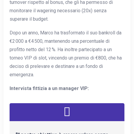
turnover rispetto al bonus, che gli ha permesso di
monitorare il wagering necessario (20x) senza
superare il budget.
Dopo un anno, Marco ha trasformato il suo bankroll da
€2 000 a €4 500, mantenendo una percentuale di
profitto netto del 12 %. Ha inoltre partecipato a un
torneo VIP di slot, vincendo un premio di €800, che ha
deciso di prelevare e destinare a un fondo di
emergenza.
Intervista fittizia a un manager VIP: