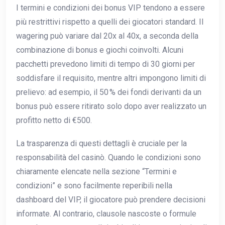
I termini e condizioni dei bonus VIP tendono a essere
più restrittivi rispetto a quelli dei giocatori standard. Il
wagering può variare dal 20x al 40x, a seconda della
combinazione di bonus e giochi coinvolti. Alcuni
pacchetti prevedono limiti di tempo di 30 giorni per
soddisfare il requisito, mentre altri impongono limiti di
prelievo: ad esempio, il 50 % dei fondi derivanti da un
bonus può essere ritirato solo dopo aver realizzato un
profitto netto di €500.
La trasparenza di questi dettagli è cruciale per la
responsabilità del casinò. Quando le condizioni sono
chiaramente elencate nella sezione “Termini e
condizioni” e sono facilmente reperibili nella
dashboard del VIP, il giocatore può prendere decisioni
informate. Al contrario, clausole nascoste o formule