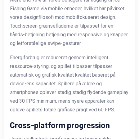
Fishing Game via mobile enheder, hvilket har påvirket
vores designfilosofi mod mobilfokuseret design.
Touchscreen grænsefladerne er tilpasset for en-
hånds-betjening betjening med responsive og knapper
og letforståelige swipe-gesturer.
Energiforbrug er reduceret gennem intelligent
ressource-styring, og spillet tilpasser tilpasser
automatisk og grafisk kvalitet kvalitet baseret på
device-ens kapacitet. Spillere på ældre og
smartphones oplever stadig stadig flydende gameplay
ved 30 FPS minimum, mens nyere apparater kan
opleve spillets totale grafiske pragt ved 60 FPS.
Cross-platform progression
Jeres spilhistorik, præferencer og bonussaldo