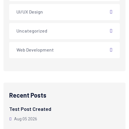
UI/UX Design
Uncategorized
Web Development
Recent Posts
Test Post Created
Aug 05 2026