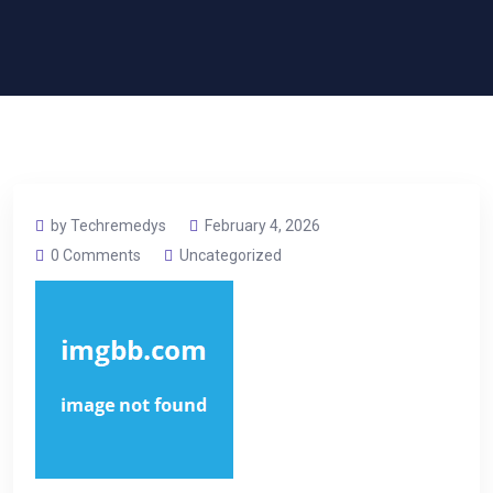
by Techremedys
February 4, 2026
0 Comments
Uncategorized