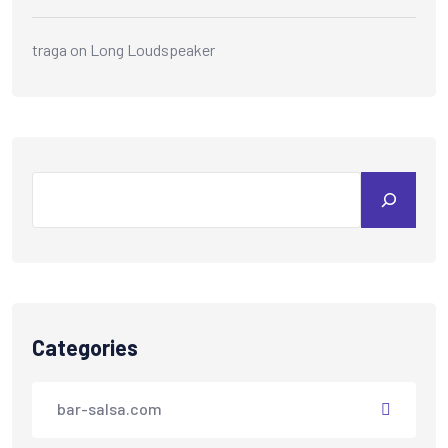
traga
on
Long Loudspeaker
Categories
bar-salsa.com