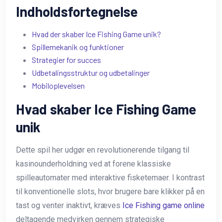
Indholdsfortegnelse
Hvad der skaber Ice Fishing Game unik?
Spillemekanik og funktioner
Strategier for succes
Udbetalingsstruktur og udbetalinger
Mobiloplevelsen
Hvad skaber Ice Fishing Game
unik
Dette spil her udgør en revolutionerende tilgang til
kasinounderholdning ved at forene klassiske
spilleautomater med interaktive fisketemaer. I kontrast
til konventionelle slots, hvor brugere bare klikker på en
tast og venter inaktivt, kræves
Ice Fishing game online
deltagende medvirken gennem strategiske