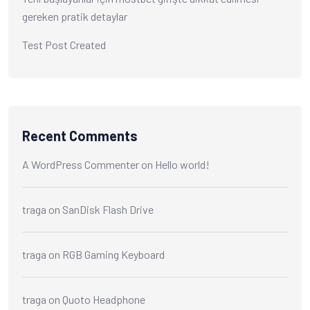
gereken pratik detaylar
Test Post Created
Recent Comments
A WordPress Commenter
on
Hello world!
traga
on
SanDisk Flash Drive
traga
on
RGB Gaming Keyboard
traga
on
Quoto Headphone