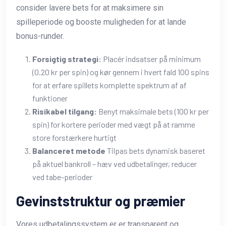
consider lavere bets for at maksimere sin
spilleperiode og booste muligheden for at lande
bonus-runder.
Forsigtig strategi:
Placér indsatser på minimum
(0.20 kr per spin) og kør gennem i hvert fald 100 spins
for at erfare spillets komplette spektrum af af
funktioner
Risikabel tilgang:
Benyt maksimale bets (100 kr per
spin) for kortere perioder med vægt på at ramme
store forstærkere hurtigt
Balanceret metode
Tilpas bets dynamisk baseret
på aktuel bankroll – hæv ved udbetalinger, reducer
ved tabe-perioder
Gevinststruktur og præmier
Vores udbetalingssystem er er transparent og